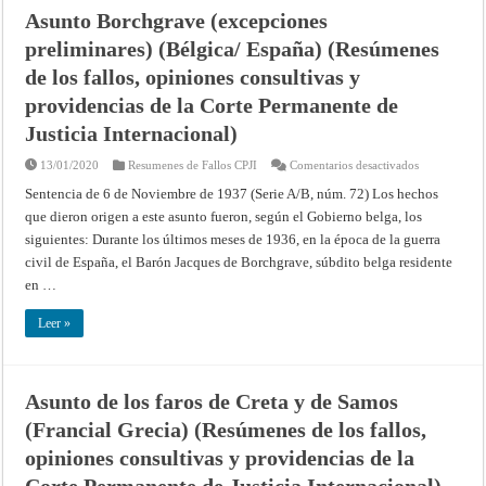
de
Asunto Borchgrave (excepciones
la
Corte
preliminares) (Bélgica/ España) (Resúmenes
Permanente
de
Justicia
de los fallos, opiniones consultivas y
Internacional
providencias de la Corte Permanente de
Justicia Internacional)
en
13/01/2020
Resumenes de Fallos CPJI
Comentarios desactivados
Asunto
Borchgrave
Sentencia de 6 de Noviembre de 1937 (Serie A/B, núm. 72) Los hechos
(excepciones
que dieron origen a este asunto fueron, según el Gobierno belga, los
preliminares)
(Bélgica/
siguientes: Durante los últimos meses de 1936, en la época de la guerra
España)
(Resúmenes
civil de España, el Barón Jacques de Borchgrave, súbdito belga residente
de
los
en …
fallos,
opiniones
consultivas
Leer »
y
providencias
de
la
Corte
Asunto de los faros de Creta y de Samos
Permanente
de
(Francial Grecia) (Resúmenes de los fallos,
Justicia
Internacional
opiniones consultivas y providencias de la