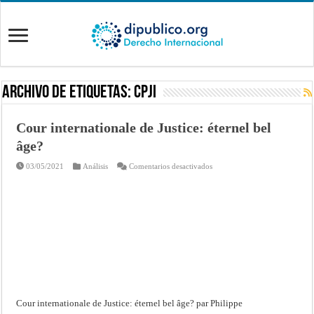
Archivo de Etiquetas:
CPJI
Cour internationale de Justice: éternel bel
âge?
en
03/05/2021
Análisis
Comentarios desactivados
Cour
internationale
de
Justice:
éternel
bel
âge?
Cour internationale de Justice: éternel bel âge? par Philippe