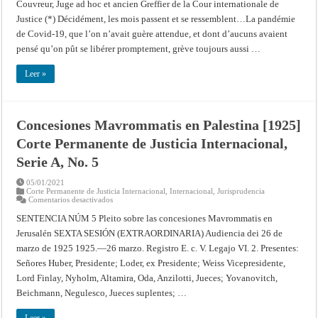
Couvreur, Juge ad hoc et ancien Greffier de la Cour internationale de
Justice (*) Décidément, les mois passent et se ressemblent…La pandémie
de Covid-19, que l’on n’avait guère attendue, et dont d’aucuns avaient
pensé qu’on pût se libérer promptement, grève toujours aussi …
Leer »
Concesiones Mavrommatis en Palestina [1925]
Corte Permanente de Justicia Internacional,
Serie A, No. 5
05/01/2021
Corte Permanente de Justicia Internacional
,
Internacional
,
Jurisprudencia
en
Comentarios desactivados
Concesiones
Mavrommatis
SENTENCIA NÚM 5 Pleito sobre las concesiones Mavrommatis en
en
Jerusalén SEXTA SESIÓN (EXTRAORDINARIA) Audiencia dei 26 de
Palestina
[1925]
marzo de 1925 1925.—26 marzo. Registro E. c. V. Legajo VI. 2. Presentes:
Corte
Permanente
Señores Huber, Presidente; Loder, ex Presidente; Weiss Vicepresidente,
de
Justicia
Lord Finlay, Nyholm, Altamira, Oda, Anzilotti, Jueces; Yovanovitch,
Internacional,
Beichmann, Negulesco, Jueces suplentes; …
Serie
A,
No.