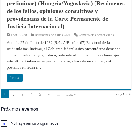
preliminar) (Hungría/Yugoslavia) (Resúmenes
Internacional
de los fallos, opiniones consultivas y
providencias de la Corte Permanente de
Justicia Internacional)
en
13/01/2020
Resumenes de Fallos CPJI
Comentarios desactivados
Asunto
Losinger
Auto de 27 de Junio de 1936 (Señe A/B, núm. 67) En virtud de la
y
«cláusula facultativa», el Gobierno federal suizo presentó una demanda
Cía.,
S.
contra el Gobierno yugoeslavo, pidiendo al Tribunal que declarase que
A.
(excepción
este último Gobierno no podía liberarse, a base de un acto legislativo
preliminar)
(Hungría/Yug
posterior en fecha a …
(Resúmenes
de
los
Leer »
fallos,
opiniones
consultivas
y
1
2
3
4
5
»
...
Last »
Page 1 of 6
providencias
de
la
Corte
Próximos eventos
Permanente
de
Justicia
Internacional
No hay eventos programados.
Aviso