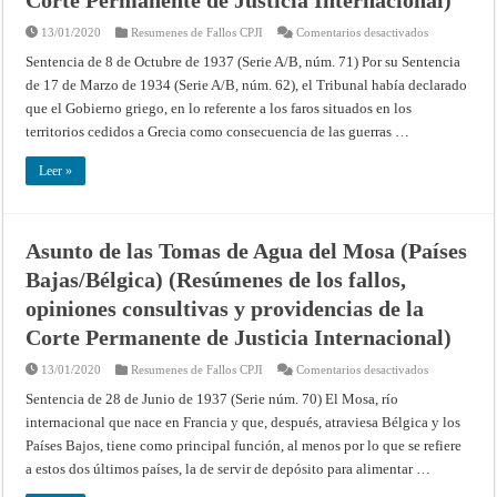
Corte Permanente de Justicia Internacional)
en
13/01/2020
Resumenes de Fallos CPJI
Comentarios desactivados
Asunto
de
Sentencia de 8 de Octubre de 1937 (Serie A/B, núm. 71) Por su Sentencia
los
de 17 de Marzo de 1934 (Serie A/B, núm. 62), el Tribunal había declarado
faros
de
que el Gobierno griego, en lo referente a los faros situados en los
Creta
y
territorios cedidos a Grecia como consecuencia de las guerras …
de
Samos
(Francial
Leer »
Grecia)
(Resúmenes
de
los
fallos,
opiniones
Asunto de las Tomas de Agua del Mosa (Países
consultivas
y
Bajas/Bélgica) (Resúmenes de los fallos,
providencias
de
opiniones consultivas y providencias de la
la
Corte
Corte Permanente de Justicia Internacional)
Permanente
de
Justicia
en
13/01/2020
Resumenes de Fallos CPJI
Comentarios desactivados
Internacional
Asunto
de
Sentencia de 28 de Junio de 1937 (Serie núm. 70) El Mosa, río
las
internacional que nace en Francia y que, después, atraviesa Bélgica y los
Tomas
de
Países Bajos, tiene como principal función, al menos por lo que se refiere
Agua
del
a estos dos últimos países, la de servir de depósito para alimentar …
Mosa
(Países