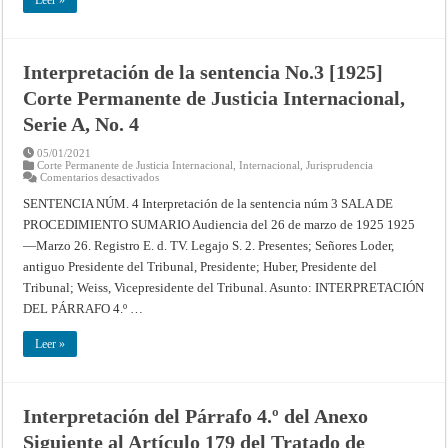
Leer »
5
Interpretación de la sentencia No.3 [1925]
Corte Permanente de Justicia Internacional,
Serie A, No. 4
05/01/2021
Corte Permanente de Justicia Internacional
,
Internacional
,
Jurisprudencia
en
Comentarios desactivados
Interpretación
de
SENTENCIA NÚM. 4 Interpretación de la sentencia núm 3 SALA DE
la
PROCEDIMIENTO SUMARIO Audiencia del 26 de marzo de 1925 1925
sentencia
No.3
—Marzo 26. Registro E. d. TV. Legajo S. 2. Presentes; Señores Loder,
[1925]
Corte
antiguo Presidente del Tribunal, Presidente; Huber, Presidente del
Permanente
de
Tribunal; Weiss, Vicepresidente del Tribunal. Asunto: INTERPRETACIÓN
Justicia
DEL PÁRRAFO 4.º …
Internacional,
Serie
A,
Leer »
No.
4
Interpretación del Párrafo 4.º del Anexo
Siguiente al Artículo 179 del Tratado de