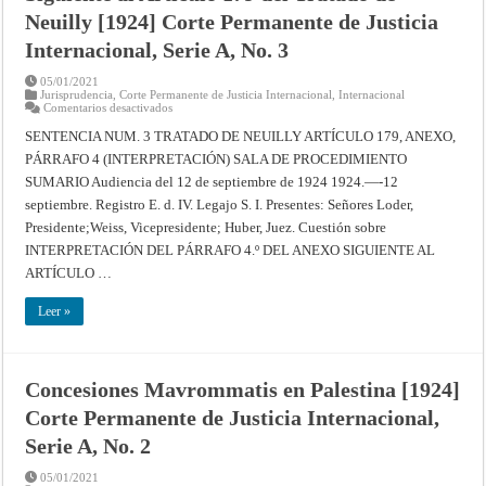
Neuilly [1924] Corte Permanente de Justicia
Internacional, Serie A, No. 3
05/01/2021
Jurisprudencia
,
Corte Permanente de Justicia Internacional
,
Internacional
en
Comentarios desactivados
Interpretación
del
SENTENCIA NUM. 3 TRATADO DE NEUILLY ARTÍCULO 179, ANEXO,
Párrafo
PÁRRAFO 4 (INTERPRETACIÓN) SALA DE PROCEDIMIENTO
4.º
del
SUMARIO Audiencia del 12 de septiembre de 1924 1924.—-12
Anexo
Siguiente
septiembre. Registro E. d. IV. Legajo S. I. Presentes: Señores Loder,
al
Artículo
Presidente;Weiss, Vicepresidente; Huber, Juez. Cuestión sobre
179
INTERPRETACIÓN DEL PÁRRAFO 4.º DEL ANEXO SIGUIENTE AL
del
Tratado
ARTÍCULO …
de
Neuilly
[1924]
Leer »
Corte
Permanente
de
Justicia
Internacional,
Serie
Concesiones Mavrommatis en Palestina [1924]
A,
No.
Corte Permanente de Justicia Internacional,
3
Serie A, No. 2
05/01/2021