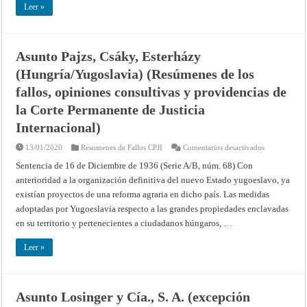
Bajas/Bélgica
Leer »
(Resúmenes
de
los
fallos,
opiniones
consultivas
Asunto Pajzs, Csáky, Esterházy
y
providencias
(Hungría/Yugoslavia) (Resúmenes de los
de
la
fallos, opiniones consultivas y providencias de
Corte
Permanente
la Corte Permanente de Justicia
de
Justicia
Internacional)
Internacional
en
13/01/2020
Resumenes de Fallos CPJI
Comentarios desactivados
Asunto
Pajzs,
Sentencia de 16 de Diciembre de 1936 (Serie A/B, núm. 68) Con
Csáky,
anterioridad a la organización definitiva del nuevo Estado yugoeslavo, ya
Esterházy
(Hungría/Yug
existían proyectos de una reforma agraria en dicho país. Las medidas
(Resúmenes
de
adoptadas por Yugoeslavia respecto a las grandes propiedades enclavadas
los
fallos,
en su territorio y pertenecientes a ciudadanos húngaros, …
opiniones
consultivas
y
Leer »
providencias
de
la
Corte
Permanente
Asunto Losinger y Cía., S. A. (excepción
de
Justicia