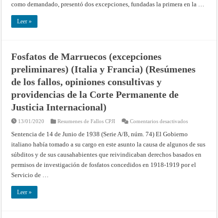
(Resúmenes
como demandado, presentó dos excepciones, fundadas la primera en la …
de
los
fallos,
Leer »
opiniones
consultivas
y
providencias
de
la
Fosfatos de Marruecos (excepciones
Corte
Permanente
preliminares) (Italia y Francia) (Resúmenes
de
Justicia
de los fallos, opiniones consultivas y
Internacional
providencias de la Corte Permanente de
Justicia Internacional)
en
13/01/2020
Resumenes de Fallos CPJI
Comentarios desactivados
Fosfatos
de
Sentencia de 14 de Junio de 1938 (Serie A/B, núm. 74) El Gobierno
Marruecos
italiano había tomado a su cargo en este asunto la causa de algunos de sus
(excepciones
preliminares)
súbditos y de sus causahabientes que reivindicaban derechos basados en
(Italia
y
permisos de investigación de fosfatos concedidos en 1918-1919 por el
Francia)
(Resúmenes
Servicio de …
de
los
fallos,
Leer »
opiniones
consultivas
y
providencias