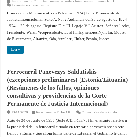
Jurisprudencia
,
Corte Permanente de Justicia Internacional
,
Internacional
en
Comentarios desactivados
Concesiones
Mavrommatis
Concesiones Mavrommatis en Palestina [1924] Corte Permanente de
en
Justicia Internacional, Serie A, No. 2 Audiencia del 30 de agosto de 1924
Palestina
[1924]
1924.—30 de agosto. Registro E. c. III. Legajo V. I. Asisten: Señores Loder,
Corte
Permanente
Presidente; Weiss, Vicepresidente; Lord Finlay, señores Nyholm, Moore,
de
Justicia
de Bustamante, Altamira, Oda, Anzilotti, Huber, Pessda, Jueces …
Internacional,
Serie
A,
Leer »
No.
2
Ferrocarril Panevezys-Saldutiskis
(excepciones preliminares) (Estonia/Lituania)
(Resúmenes de los fallos, opiniones
consultivas y providencias de la Corte
Permanente de Justicia Internacional)
en
13/01/2020
Resumenes de Fallos CPJI
Comentarios desactivados
Ferrocarril
Panevezys-
Auto de 30 de Junio de 1938 (Serie A/B, núm. 75) En el asunto relativo a
Saldutiskis
la propiedad de un ferrocarril situado en territorio perteneciente en otro
(excepciones
preliminares)
tiempo a Rusia y que ahora forma parte de Lituania, el Gobierno lituano,
(Estonia/Litu