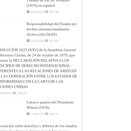
Tratado de Paz de Versalles
(1919) en español
06/06/2010
393,786
Responsabilidad del Estado por
hechos internacionalmente
ilícitos (AG/56/83)
25/06/2010
262,932
SOLUCIÓN 2625 (XXV) de la Asamblea General
Naciones Unidas, de 24 de octubre de 1970, que
ntiene la DECLARACIÓN RELATIVA A LOS
INCIPIOS DE DERECHO INTERNACIONAL
FERENTES A LAS RELACIONES DE AMISTAD
A LA COOPERACIÓN ENTRE LOS ESTADOS DE
NFORMIDAD CON LA CARTA DE LAS
CIONES UNIDAS
4/06/2010
238,533
Catorce puntos del Presidente
Wilson (1918)
17/06/2010
166,737
vención sobre derechos y deberes de los estados