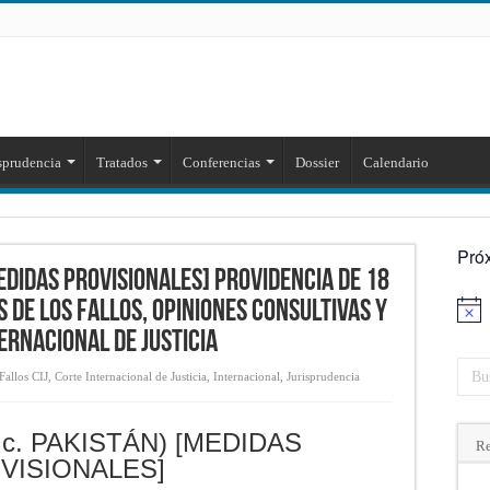
sprudencia
Tratados
Conferencias
Dossier
Calendario
Pró
MEDIDAS PROVISIONALES] Providencia de 18
 de los fallos, opiniones consultivas y
Aviso
ernacional de Justicia
allos CIJ
,
Corte Internacional de Justicia
,
Internacional
,
Jurisprudencia
 c. PAKISTÁN) [MEDIDAS
Re
VISIONALES]