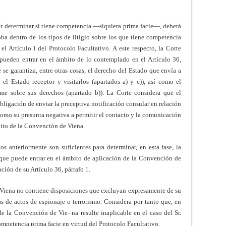
er determinar si tiene competencia —siquiera prima facie—, deberá
oba dentro de los tipos de litigio sobre los que tiene competencia
el Artículo I del Protocolo Facultativo. A este respecto, la Corte
 pueden entrar en el ámbito de lo contemplado en el Artículo 36,
 se garantiza, entre otras cosas, el derecho del Estado que envía a
l Estado receptor y visitarlos (apartados a) y c)), así como el
me sobre sus derechos (apartado b)). La Corte considera que el
bligación de enviar la preceptiva notificación consular en relación
 como su presunta negativa a permitir el contacto y la comunicación
mbito de la Convención de Viena.
s anteriormente son suficientes para determinar, en esta fase, la
s que puede entrar en el ámbito de aplicación de la Convención de
ación de su Artículo 36, párrafo 1.
Viena no contiene disposiciones que excluyan expresamente de su
s de actos de espionaje o terrorismo. Considera por tanto que, en
de la Convención de Vie- na resulte inaplicable en el caso del Sr.
ompetencia prima facie en virtud del Protocolo Facultativo.