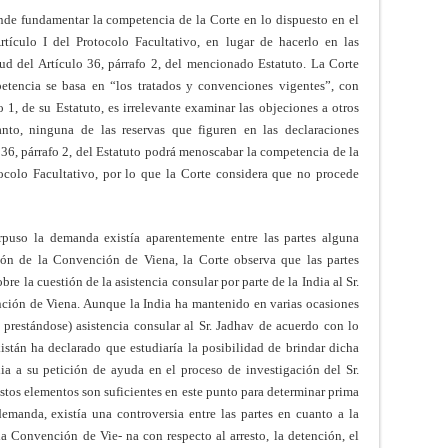
nde fundamentar la competencia de la Corte en lo dispuesto en el
rtículo I del Protocolo Facultativo, en lugar de hacerlo en las
tud del Artículo 36, párrafo 2, del mencionado Estatuto. La Corte
etencia se basa en “los tratados y convenciones vigentes”, con
o 1, de su Estatuto, es irrelevante examinar las objeciones a otros
nto, ninguna de las reservas que figuren en las declaraciones
o 36, párrafo 2, del Estatuto podrá menoscabar la competencia de la
ocolo Facultativo, por lo que la Corte considera que no procede
rpuso la demanda existía aparentemente entre las partes alguna
ción de la Convención de Viena, la Corte observa que las partes
bre la cuestión de la asistencia consular por parte de la India al Sr.
nción de Viena. Aunque la India ha mantenido en varias ocasiones
 prestándose) asistencia consular al Sr. Jadhav de acuerdo con lo
stán ha declarado que estudiaría la posibilidad de brindar dicha
dia a su petición de ayuda en el proceso de investigación del Sr.
estos elementos son suficientes en este punto para determinar prima
demanda, existía una controversia entre las partes en cuanto a la
la Convención de Vie- na con respecto al arresto, la detención, el