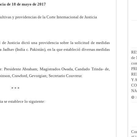
cia de 18 de mayo de 2017
ltivas y providencias de la Corte Internacional de Justicia
 de Justicia dictó una providencia sobre la solicitud de medidas
a Jadhav (India c. Pakistán), en la que estableció diversas medidas
RE
de 
co
PR
nte: Presidente Abraham; Magistrados Owada, Candado Trinda- de,
RE
inson, Crawford, Gevorgian; Secretario Couvreur.
Y 
CO
* * *
NA
2
ia se establece lo siguiente:
Con