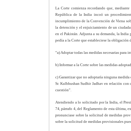
La Corte comienza recordando que, mediante d
República de la India incoó un procedimient
incumplimiento de la Convención de Viena sobr
la detención y el enjuiciamiento de un ciudada
en el Pakistán. Adjunta a su demanda, la India
pedía a la Corte que estableciese la obligación 
“a) Adoptar todas las medidas necesarias para i
b) Informar a la Corte sobre las medidas adopta
c) Garantizar que no adoptaría ninguna medida q
Sr. Kulbhushan Sudhir Jadhav en relación con c
cuestión”.
Atendiendo a lo solicitado por la India, el Pre
74, párrafo 4, del Reglamento de esta última, e
pronunciase sobre la solicitud de medidas prov
sobre la solicitud de medidas provisionales pued