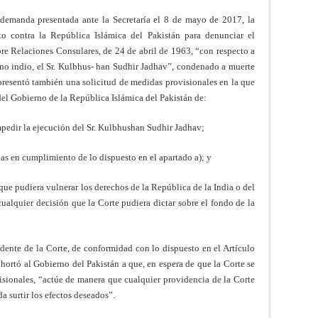
emanda presentada ante la Secretaría el 8 de mayo de 2017, la
o contra la República Islámica del Pakistán para denunciar el
e Relaciones Consulares, de 24 de abril de 1963, “con respecto a
no indio, el Sr. Kulbhus- han Sudhir Jadhav”, condenado a muerte
 presentó también una solicitud de medidas provisionales en la que
del Gobierno de la República Islámica del Pakistán de:
mpedir la ejecución del Sr. Kulbhushan Sudhir Jadhav;
das en cumplimiento de lo dispuesto en el apartado a); y
ue pudiera vulnerar los derechos de la República de la India o del
ualquier decisión que la Corte pudiera dictar sobre el fondo de la
sidente de la Corte, de conformidad con lo dispuesto en el Artículo
xhortó al Gobierno del Pakistán a que, en espera de que la Corte se
isionales, “actúe de manera que cualquier providencia de la Corte
a surtir los efectos deseados”.