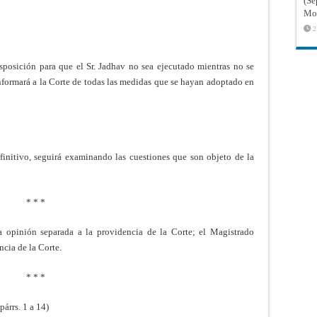
(Sé
Mon
2
sposición para que el Sr. Jadhav no sea ejecutado mientras no se
 informará a la Corte de todas las medidas que se hayan adoptado en
efinitivo, seguirá examinando las cuestiones que son objeto de la
* * *
opinión separada a la providencia de la Corte; el Magistrado
ncia de la Corte.
* * *
árrs. 1 a 14)