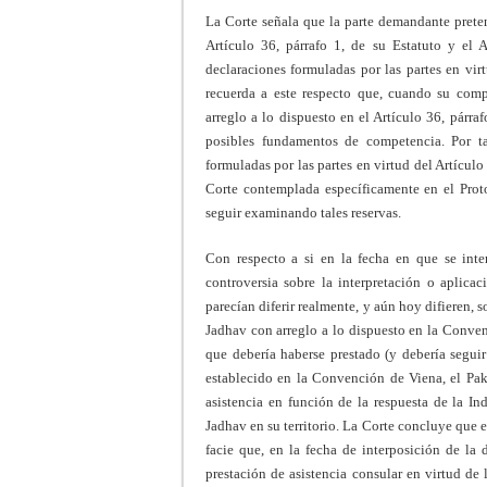
La Corte señala que la parte demandante prete
Artículo 36, párrafo 1, de su Estatuto y el A
declaraciones formuladas por las partes en vir
recuerda a este respecto que, cuando su comp
arreglo a lo dispuesto en el Artículo 36, párraf
posibles fundamentos de competencia. Por ta
formuladas por las partes en virtud del Artícul
Corte contemplada específicamente en el Prot
seguir examinando tales reservas.
Con respecto a si en la fecha en que se inte
controversia sobre la interpretación o aplica
parecían diferir realmente, y aún hoy difieren, so
Jadhav con arreglo a lo dispuesto en la Conve
que debería haberse prestado (y debería seguir
establecido en la Convención de Viena, el Paki
asistencia en función de la respuesta de la In
Jadhav en su territorio. La Corte concluye que 
facie que, en la fecha de interposición de la 
prestación de asistencia consular en virtud de 