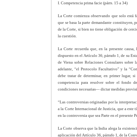
I. Competencia prima facie (párrs. 15 a 34)
La Corte comienza observando que solo está fac
que se basa la parte demandante constituyen, p
de la Corte, si bien no tiene obligación de cer
la cuestión.
La Corte recuerda que, en la presente causa,
dispuesto en el Artículo 36, párrafo 1, de su Es
de Viena sobre Relaciones Consulares sobre la
adelante, “el Protocolo Facultativo” y la “Co
debe tratar de determinar, en primer lugar, si
competencia para resolver sobre el fondo d
condiciones necesarias— dictar medidas provisio
“Las controversias originadas por la interpret
a la Corte Internacional de Justicia, que a este 
en la controversia que sea Parte en el presente P
La Corte observa que la India alega la existenci
aplicación del Artículo 36, párrafo 1, de la Con