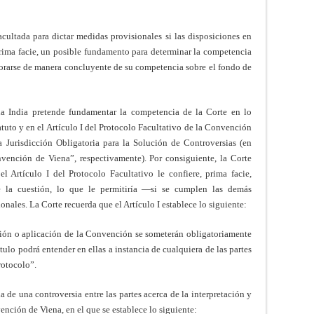
ultada para dictar medidas provisionales si las disposiciones en
rima facie, un posible fundamento para determinar la competencia
ciorarse de manera concluyente de su competencia sobre el fondo de
 la India pretende fundamentar la competencia de la Corte en lo
tatuto y en el Artículo I del Protocolo Facultativo de la Convención
 Jurisdicción Obligatoria para la Solución de Controversias (en
nvención de Viena”, respectivamente). Por consiguiente, la Corte
 el Artículo I del Protocolo Facultativo le confiere, prima facie,
e la cuestión, lo que le permitiría —si se cumplen las demás
nales. La Corte recuerda que el Artículo I establece lo siguiente:
ación o aplicación de la Convención se someterán obligatoriamente
título podrá entender en ellas a instancia de cualquiera de las partes
rotocolo”.
a de una controversia entre las partes acerca de la interpretación y
vención de Viena, en el que se establece lo siguiente: