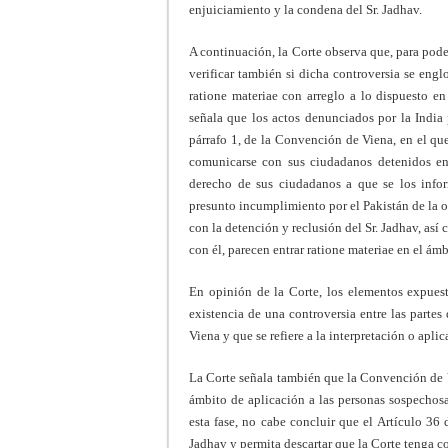
enjuiciamiento y la condena del Sr. Jadhav.
A continuación, la Corte observa que, para pod
verificar también si dicha controversia se engl
ratione materiae con arreglo a lo dispuesto en 
señala que los actos denunciados por la India
párrafo 1, de la Convención de Viena, en el que
comunicarse con sus ciudadanos detenidos en e
derecho de sus ciudadanos a que se los infor
presunto incumplimiento por el Pakistán de la o
con la detención y reclusión del Sr. Jadhav, así
con él, parecen entrar ratione materiae en el á
En opinión de la Corte, los elementos expuesto
existencia de una controversia entre las parte
Viena y que se refiere a la interpretación o aplic
La Corte señala también que la Convención de 
ámbito de aplicación a las personas sospechosa
esta fase, no cabe concluir que el Artículo 36 
Jadhav y permita descartar que la Corte tenga c