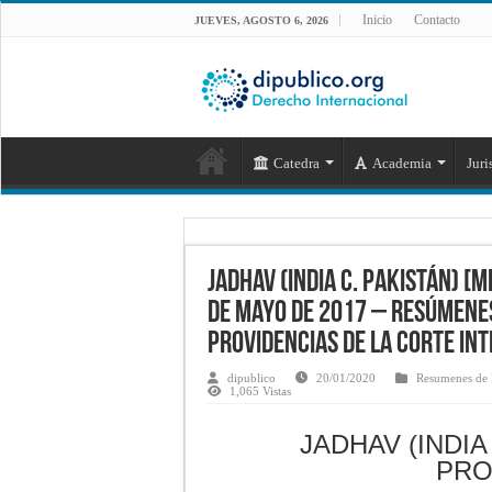
Inicio
Contacto
JUEVES, AGOSTO 6, 2026
Catedra
Academia
Juri
JADHAV (INDIA c. PAKISTÁN) [
de mayo de 2017 – Resúmenes
providencias de la Corte Int
dipublico
20/01/2020
Resumenes de F
1,065 Vistas
JADHAV (INDIA
PRO