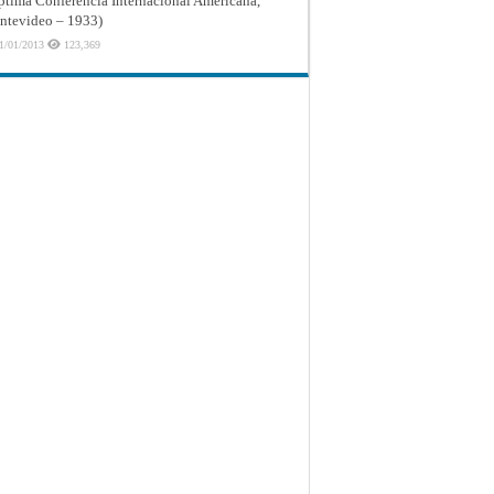
ptima Conferencia Internacional Americana,
tevideo – 1933)
1/01/2013
123,369