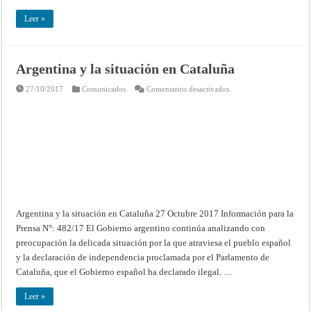
Sede
y
España
Leer »
para
la
provisión
de
la
Argentina y la situación en Cataluña
Prefectura
de
las
en
27/10/2017
Comunicados
Comentarios desactivados
Misiones
Argentina
en
y
Marruecos
la
situación
en
Cataluña
Argentina y la situación en Cataluña 27 Octubre 2017 Información para la
Prensa N°: 482/17 El Gobierno argentino continúa analizando con
preocupación la delicada situación por la que atraviesa el pueblo español
y la declaración de independencia proclamada por el Parlamento de
Cataluña, que el Gobierno español ha declarado ilegal. …
Leer »