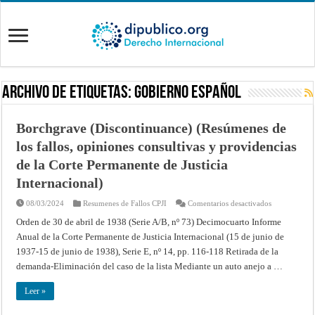
Archivo de Etiquetas:
Gobierno español
Borchgrave (Discontinuance) (Resúmenes de
los fallos, opiniones consultivas y providencias
de la Corte Permanente de Justicia
Internacional)
en
08/03/2024
Resumenes de Fallos CPJI
Comentarios desactivados
Borchgrave
(Discontinua
Orden de 30 de abril de 1938 (Serie A/B, nº 73) Decimocuarto Informe
(Resúmenes
Anual de la Corte Permanente de Justicia Internacional (15 de junio de
de
los
1937-15 de junio de 1938), Serie E, nº 14, pp. 116-118 Retirada de la
fallos,
opiniones
demanda-Eliminación del caso de la lista Mediante un auto anejo a …
consultivas
y
providencias
Leer »
de
la
Corte