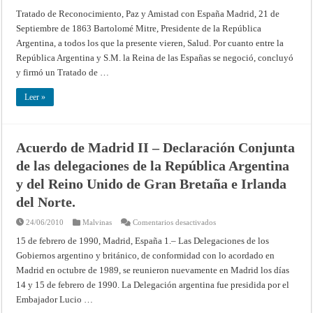
Tratado
de
Tratado de Reconocimiento, Paz y Amistad con España Madrid, 21 de
Reconocimiento
Septiembre de 1863 Bartolomé Mitre, Presidente de la República
Paz
y
Argentina, a todos los que la presente vieren, Salud. Por cuanto entre la
Amistad
celebrado
República Argentina y S.M. la Reina de las Españas se negoció, concluyó
entre
la
y firmó un Tratado de …
Confederación
Argentina
y
Leer »
España
en
Madrid
el
21/9/1863
Acuerdo de Madrid II – Declaración Conjunta
de las delegaciones de la República Argentina
y del Reino Unido de Gran Bretaña e Irlanda
del Norte.
en
24/06/2010
Malvinas
Comentarios desactivados
Acuerdo
de
15 de febrero de 1990, Madrid, España 1.– Las Delegaciones de los
Madrid
Gobiernos argentino y británico, de conformidad con lo acordado en
II
–
Madrid en octubre de 1989, se reunieron nuevamente en Madrid los días
Declaración
Conjunta
14 y 15 de febrero de 1990. La Delegación argentina fue presidida por el
de
las
Embajador Lucio …
delegaciones