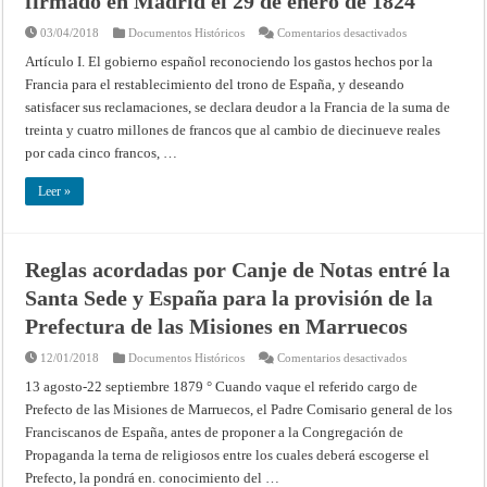
firmado en Madrid el 29 de enero de 1824
en
03/04/2018
Documentos Históricos
Comentarios desactivados
Convenio
entre
Artículo I. El gobierno español reconociendo los gastos hechos por la
los
Francia para el restablecimiento del trono de España, y deseando
reyes
de
satisfacer sus reclamaciones, se declara deudor a la Francia de la suma de
España
y
treinta y cuatro millones de francos que al cambio de diecinueve reales
Francia
para
por cada cinco francos, …
la
indemnización
de
Leer »
los
gastos
ocasionados
por
el
Reglas acordadas por Canje de Notas entré la
ejército
de
Santa Sede y España para la provisión de la
ocupación:
firmado
en
Prefectura de las Misiones en Marruecos
Madrid
el
en
12/01/2018
Documentos Históricos
Comentarios desactivados
29
Reglas
de
acordadas
enero
13 agosto-22 septiembre 1879 ° Cuando vaque el referido cargo de
por
de
Prefecto de las Misiones de Marruecos, el Padre Comisario general de los
Canje
1824
de
Franciscanos de España, antes de proponer a la Congregación de
Notas
entré
Propaganda la terna de religiosos entre los cuales deberá escogerse el
la
Santa
Prefecto, la pondrá en. conocimiento del …