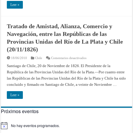
de
la
Leer »
República
Argentina
y
del
Reino
Tratado de Amistad, Alianza, Comercio y
Unido
de
Navegación, entre las Repúblicas de las
Gran
Bretaña
e
Provincias Unidas del Río de La Plata y Chile
Irlanda
del
(20/11/1826)
Norte.
en
18/06/2010
Chile
Comentarios desactivados
Tratado
de
Santiago de Chile, 20 de Noviembre de 1826. El Presidente de la
Amistad,
República de las Provincias Unidas del Río de la Plata.—Por cuanto entre
Alianza,
Comercio
las Repúblicas de las Provincias Unidas del Río de la Plata y Chile ha sido
y
Navegación,
concluido y firmado en Santiago de Chile, a veinte de Noviembre …
entre
las
Repúblicas
Leer »
de
las
Provincias
Unidas
Próximos eventos
del
Río
de
La
No hay eventos programados.
Plata
Aviso
y
Chile