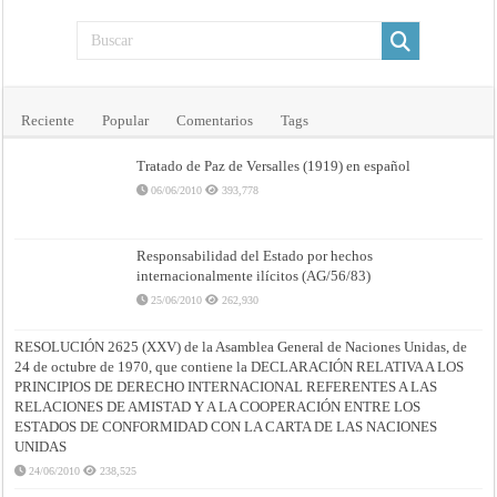
(20/11/1826)
Reciente
Popular
Comentarios
Tags
Tratado de Paz de Versalles (1919) en español
06/06/2010
393,778
Responsabilidad del Estado por hechos
internacionalmente ilícitos (AG/56/83)
25/06/2010
262,930
RESOLUCIÓN 2625 (XXV) de la Asamblea General de Naciones Unidas, de
24 de octubre de 1970, que contiene la DECLARACIÓN RELATIVA A LOS
PRINCIPIOS DE DERECHO INTERNACIONAL REFERENTES A LAS
RELACIONES DE AMISTAD Y A LA COOPERACIÓN ENTRE LOS
ESTADOS DE CONFORMIDAD CON LA CARTA DE LAS NACIONES
UNIDAS
24/06/2010
238,525