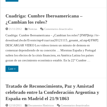
Cuadriga: Cumbre Iberoamericana –
¿Cambian los roles?
en
21/11/2012
Noticias
Comentarios desactivados
Cuadriga:
Cumbre
Cuadriga: Cumbre Iberoamericana – ¿Cambian los roles? [FMP]http://tv-
Iberoamericana
download.dw.de/Events/mp4/cua/cua20121115_gesamt_sd.mp4[/FMP]
–
¿Cambian
DESCARGAR VIDEO Los videos tienen un minuto de demora en
los
roles?
comenzar dependiendo de su conexión … Mientras España y Portugal
sufren los efectos de la crisis financiera, en América Latina los países
gozan de un crecimiento económico estable. En la 22° Cumbre …
Leer »
Tratado de Reconocimiento, Paz y Amistad
celebrado entre la Confederación Argentina y
España en Madrid el 21/9/1863
en
12/10/2011
Documentos Históricos
Comentarios desactivados