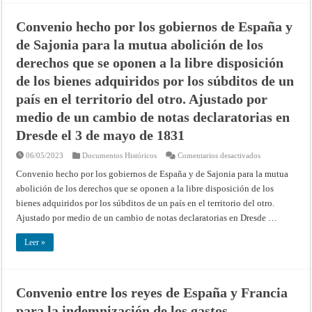
Permanente
de
Justicia
Convenio hecho por los gobiernos de España y
Internacional
de Sajonia para la mutua abolición de los
derechos que se oponen a la libre disposición
de los bienes adquiridos por los súbditos de un
país en el territorio del otro. Ajustado por
medio de un cambio de notas declaratorias en
Dresde el 3 de mayo de 1831
en
06/05/2023
Documentos Históricos
Comentarios desactivados
Convenio
hecho
Convenio hecho por los gobiernos de España y de Sajonia para la mutua
por
abolición de los derechos que se oponen a la libre disposición de los
los
gobiernos
bienes adquiridos por los súbditos de un país en el territorio del otro.
de
España
Ajustado por medio de un cambio de notas declaratorias en Dresde …
y
de
Sajonia
Leer »
para
la
mutua
abolición
de
los
Convenio entre los reyes de España y Francia
derechos
que
para la indemnización de los gastos