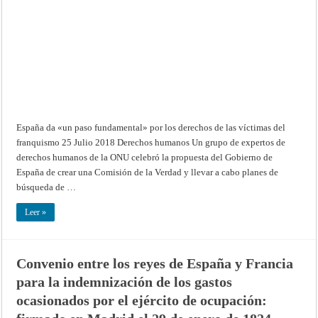
por
enero
los
de
derechos
1824
de
las
víctimas
del
franquismo
España da «un paso fundamental» por los derechos de las víctimas del
franquismo 25 Julio 2018 Derechos humanos Un grupo de expertos de
derechos humanos de la ONU celebró la propuesta del Gobierno de
España de crear una Comisión de la Verdad y llevar a cabo planes de
búsqueda de …
Leer »
Convenio entre los reyes de España y Francia
para la indemnización de los gastos
ocasionados por el ejército de ocupación: