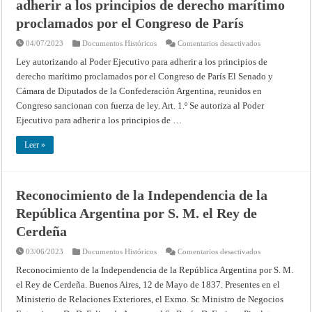
adherir a los principios de derecho marítimo
de
límites
del
proclamados por el Congreso de París
Brasil
(Madrid,
en
04/07/2023
Documentos Históricos
Comentarios desactivados
17
Ley
de
autorizando
Enero
Ley autorizando al Poder Ejecutivo para adherir a los principios de
al
de
derecho marítimo proclamados por el Congreso de París El Senado y
Poder
1751)
Ejecutivo
Cámara de Diputados de la Confederación Argentina, reunidos en
para
adherir
Congreso sancionan con fuerza de ley. Art. 1.º Se autoriza al Poder
a
los
Ejecutivo para adherir a los principios de …
principios
de
derecho
Leer »
marítimo
proclamados
por
el
Congreso
Reconocimiento de la Independencia de la
de
París
República Argentina por S. M. el Rey de
Cerdeña
en
03/06/2023
Documentos Históricos
Comentarios desactivados
Reconocimient
de
Reconocimiento de la Independencia de la República Argentina por S. M.
la
el Rey de Cerdeña. Buenos Aires, 12 de Mayo de 1837. Presentes en el
Independencia
de
Ministerio de Relaciones Exteriores, el Exmo. Sr. Ministro de Negocios
la
República