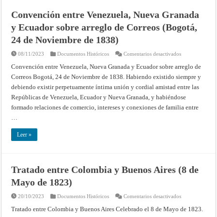
1508)
Convención entre Venezuela, Nueva Granada
y Ecuador sobre arreglo de Correos (Bogotá,
24 de Noviembre de 1838)
en
08/11/2023
Documentos Históricos
Comentarios desactivados
Convención
entre
Convención entre Venezuela, Nueva Granada y Ecuador sobre arreglo de
Venezuela,
Correos Bogotá, 24 de Noviembre de 1838. Habiendo existido siempre y
Nueva
Granada
debiendo existir perpetuamente íntima unión y cordial amistad entre las
y
Ecuador
Repúblicas de Venezuela, Ecuador y Nueva Granada, y habiéndose
sobre
arreglo
formado relaciones de comercio, intereses y conexiones de familia entre
de
…
Correos
(Bogotá,
24
Leer »
de
Noviembre
de
1838)
Tratado entre Colombia y Buenos Aires (8 de
Mayo de 1823)
en
20/10/2023
Documentos Históricos
Comentarios desactivados
Tratado
entre
Tratado entre Colombia y Buenos Aires Celebrado el 8 de Mayo de 1823.
Colombia