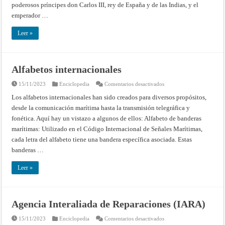
España
poderosos príncipes don Carlos III, rey de España y de las Indias, y el
y
Marruecos,
emperador …
firmado
el
28
Leer »
de
mayo
de
1767
Alfabetos internacionales
en
15/11/2023
Enciclopedia
Comentarios desactivados
Alfabetos
internacionales
Los alfabetos internacionales han sido creados para diversos propósitos,
desde la comunicación marítima hasta la transmisión telegráfica y
fonética. Aquí hay un vistazo a algunos de ellos: Alfabeto de banderas
marítimas: Utilizado en el Código Internacional de Señales Marítimas,
cada letra del alfabeto tiene una bandera específica asociada. Estas
banderas …
Leer »
Agencia Interaliada de Reparaciones (IARA)
en
15/11/2023
Enciclopedia
Comentarios desactivados
Agencia