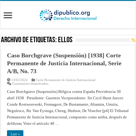
Archivo de Etiquetas:
ellos
Caso Borchgrave (Suspensión) [1938] Corte
Permanente de Justicia Internacional, Serie
A/B, No. 73
13/02/2024
Corte Permanente de Justicia Internacional
en
Comentarios desactivados
Caso
Borchgrave
Caso Borchgrave (Suspensión) Bélgica contra España Providencia 30
(Suspensión)
abril 1938 Presidente: Guerrero Vicepresidente: Sir Cecil Hurst Jueces:
[1938]
Corte
Conde Rostworowski, Fromageot, De Bustamante, Altamira, Urrutia,
Permanente
de
Negulesco, Jhr. Van Eysinga, Cheng, Hudson, De Visscher [p4] El Tribunal
Justicia
Internacional,
Permanente de Justicia Internacional, compuesto como arriba, después de
Serie
deliberar, Visto el artículo 48 …
A/B,
No.
73
Leer »