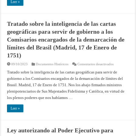
cual
Leer »
se
regularán
las
instrucciones
de
Tratado sobre la inteligencia de las cartas
los
Comisarios
geográficas para servir de gobierno a los
que
deben
pasar
Comisarios encargados de la demarcación de
a
Sud-
límites del Brasil (Madrid, 17 de Enero de
América
(Madrid,
1751)
17
de
Abril
en
09/10/2023
Documentos Históricos
Comentarios desactivados
de
Tratado
1751)
sobre
Tratado sobre la inteligencia de las cartas geográficas para servir de
la
gobierno a los Comisarios encargados de la demarcación de límites del
inteligencia
de
Brasil. Madrid, 17 de Enero de 1751. Nos los abajo firmados ministros
las
cartas
plenipotenciarios de Sus Majestades Fidelísima y Católica, en virtud de
geográficas
para
los plenos poderes que nos habíamos …
servir
de
gobierno
Leer »
a
los
Comisarios
encargados
de
Ley autorizando al Poder Ejecutivo para
la
demarcación