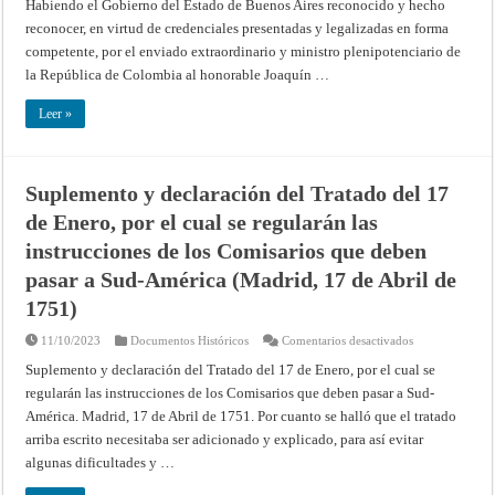
Habiendo el Gobierno del Estado de Buenos Aires reconocido y hecho
y
Buenos
reconocer, en virtud de credenciales presentadas y legalizadas en forma
Aires
(8
competente, por el enviado extraordinario y ministro plenipotenciario de
de
Mayo
la República de Colombia al honorable Joaquín …
de
1823)
Leer »
Suplemento y declaración del Tratado del 17
de Enero, por el cual se regularán las
instrucciones de los Comisarios que deben
pasar a Sud-América (Madrid, 17 de Abril de
1751)
en
11/10/2023
Documentos Históricos
Comentarios desactivados
Suplemento
y
Suplemento y declaración del Tratado del 17 de Enero, por el cual se
declaración
regularán las instrucciones de los Comisarios que deben pasar a Sud-
del
Tratado
América. Madrid, 17 de Abril de 1751. Por cuanto se halló que el tratado
del
17
arriba escrito necesitaba ser adicionado y explicado, para así evitar
de
Enero,
algunas dificultades y …
por
el