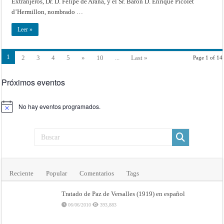
Extranjeros, Dr. D. Felipe de Arana, y el Sr. Barón D. Enrique Picolet
Argentina
por
d’Hermillon, nombrado …
S.
M.
el
Leer »
Rey
de
Cerdeña
1
2
3
4
5
»
10
...
Last »
Page 1 of 14
Próximos eventos
No hay eventos programados.
Aviso
Reciente
Popular
Comentarios
Tags
Tratado de Paz de Versalles (1919) en español
06/06/2010
393,883