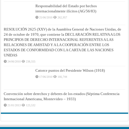
Responsabilidad del Estado por hechos
internacionalmente ilícitos (AG/56/83)
25/06/2010
262,957
RESOLUCIÓN 2625 (XXV) de la Asamblea General de Naciones Unidas, de
24 de octubre de 1970, que contiene la DECLARACIÓN RELATIVA A LOS
PRINCIPIOS DE DERECHO INTERNACIONAL REFERENTES A LAS
RELACIONES DE AMISTAD Y A LA COOPERACIÓN ENTRE LOS
ESTADOS DE CONFORMIDAD CON LA CARTA DE LAS NACIONES
UNIDAS
24/06/2010
238,555
Catorce puntos del Presidente Wilson (1918)
17/06/2010
166,744
Convención sobre derechos y deberes de los estados (Séptima Conferencia
Internacional Americana, Montevideo – 1933)
21/01/2013
123,532