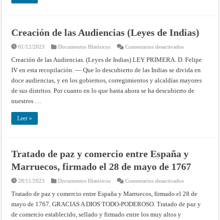
Creación de las Audiencias (Leyes de Indias)
en
01/12/2023
Documentos Históricos
Comentarios desactivados
Creación
de
Creación de las Audiencias. (Leyes de Indias) LEY PRIMERA. D. Felipe
las
IV en esta recopilación. — Que lo descubierto de las Indias se divida en
Audiencias
(Leyes
doce audiencias, y en los gobiernos, corregimientos y alcaldías mayores
de
Indias)
de sus distritos. Por cuanto en lo que hasta ahora se ha descubierto de
nuestros …
Leer »
Tratado de paz y comercio entre España y
Marruecos, firmado el 28 de mayo de 1767
en
28/11/2023
Documentos Históricos
Comentarios desactivados
Tratado
de
Tratado de paz y comercio entre España y Marruecos, firmado el 28 de
paz
mayo de 1767. GRACIAS A DIOS TODO-PODEROSO. Tratado de paz y
y
comercio
de comercio establecido, sellado y firmado entre los muy altos y
entre