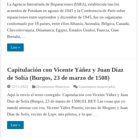
Interaliada
La Agencia Interaliada de Reparaciones (IARA), establecida tras los
de
acuerdos de Potsdam en agosto de 1945 y la Conferencia de París sobre
Reparaciones
(IARA)
reparaciones entre septiembre y diciembre de 1945, fue un organismo
conformado por 18 países, entre ellos Albania, Australia, Bélgica, Canadá,
Checoslovaquia, Dinamarca, Egipto, Estados Unidos, Francia, Gran
Bretaña, …
Leer »
Capitulación con Vicente Yáñez y Juan Díaz
de Solía (Burgos, 23 de marzo de 1508)
en
12/11/2023
Documentos Históricos
Comentarios desactivados
Capitulación
con
Aquí le envío el texto corregido: Capitulación con Vicente Yáñez y Juan
Vicente
Díaz de Solía (Burgos, 23 de marzo de 1508) EL REY. Las cosas que yo
Yáñez
y
mandé asentar con vos, Vicente Yáñez Pinzón, vecino de Moguer, y Juan
Juan
Díaz
Díaz de Solís, vecino de Lepe, mis pilotos, y lo que …
de
Solía
(Burgos,
Leer »
23
de
marzo
de