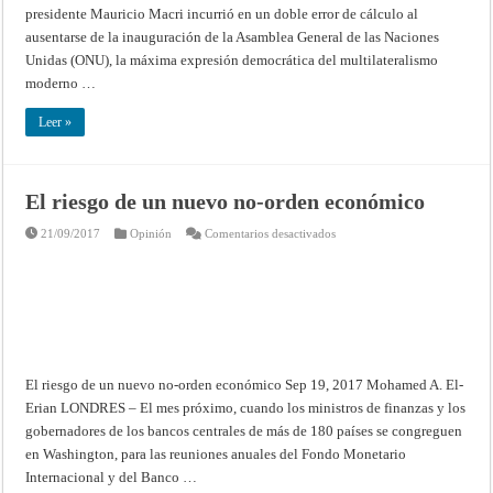
presidente Mauricio Macri incurrió en un doble error de cálculo al
ausentarse de la inauguración de la Asamblea General de las Naciones
Unidas (ONU), la máxima expresión democrática del multilateralismo
moderno …
Leer »
El riesgo de un nuevo no-orden económico
en
21/09/2017
Opinión
Comentarios desactivados
El
riesgo
de
un
nuevo
no-
orden
económico
El riesgo de un nuevo no-orden económico Sep 19, 2017 Mohamed A. El-
Erian LONDRES – El mes próximo, cuando los ministros de finanzas y los
gobernadores de los bancos centrales de más de 180 países se congreguen
en Washington, para las reuniones anuales del Fondo Monetario
Internacional y del Banco …