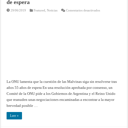
de espera
Derechos
Humanos,
1969)
en
29/06/2019
Featured
,
Noticias
Comentarios desactivados
La
ONU
lamenta
que
la
cuestión
de
las
Malvinas
siga
sin
resolverse
tras
años
55
años
de
espera
La ONU lamenta que la cuestión de las Malvinas siga sin resolverse tras
años 55 años de espera En una resolución aprobada por consenso, un
Comité de la ONU pide a los Gobiernos de Argentina y el Reino Unido
que reanuden unas negociaciones encaminadas a encontrar a la mayor
brevedad posible …
Leer »