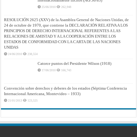
internacionalmente ilícitos (AG/56/83)
25/06/2010
262,948
RESOLUCIÓN 2625 (XXV) de la Asamblea General de Naciones Unidas, de
24 de octubre de 1970, que contiene la DECLARACIÓN RELATIVA A LOS
PRINCIPIOS DE DERECHO INTERNACIONAL REFERENTES A LAS
RELACIONES DE AMISTAD Y A LA COOPERACIÓN ENTRE LOS
ESTADOS DE CONFORMIDAD CON LA CARTA DE LAS NACIONES
UNIDAS
24/06/2010
238,554
Catorce puntos del Presidente Wilson (1918)
17/06/2010
166,743
Convención sobre derechos y deberes de los estados (Séptima Conferencia
Internacional Americana, Montevideo – 1933)
21/01/2013
123,525