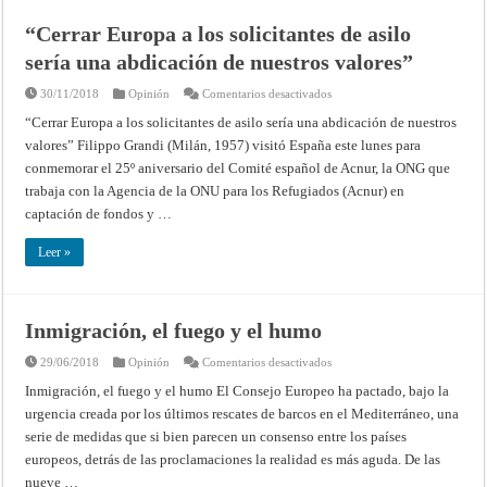
“Cerrar Europa a los solicitantes de asilo
sería una abdicación de nuestros valores”
en
30/11/2018
Opinión
Comentarios desactivados
“Cerrar
Europa
“Cerrar Europa a los solicitantes de asilo sería una abdicación de nuestros
a
valores” Filippo Grandi (Milán, 1957) visitó España este lunes para
los
solicitantes
conmemorar el 25º aniversario del Comité español de Acnur, la ONG que
de
asilo
trabaja con la Agencia de la ONU para los Refugiados (Acnur) en
sería
una
captación de fondos y …
abdicación
de
nuestros
Leer »
valores”
Inmigración, el fuego y el humo
en
29/06/2018
Opinión
Comentarios desactivados
Inmigración,
el
Inmigración, el fuego y el humo El Consejo Europeo ha pactado, bajo la
fuego
urgencia creada por los últimos rescates de barcos en el Mediterráneo, una
y
el
serie de medidas que si bien parecen un consenso entre los países
humo
europeos, detrás de las proclamaciones la realidad es más aguda. De las
nueve …