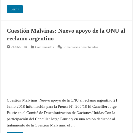
Leer »
Cuestión Malvinas: Nuevo apoyo de la ONU al
reclamo argentino
en
21/06/2018
Comunicados
Comentarios desactivados
Cuestión
Malvinas:
Nuevo
apoyo
de
la
ONU
al
reclamo
argentino
Cuestión Malvinas: Nuevo apoyo de la ONU al reclamo argentino 21
Junio 2018 Información para la Prensa N°: 266/18 El Canciller Jorge
Faurie en el Comité de Descolonización de Naciones Unidas Con la
participación del Canciller Jorge Faurie y en una sesión dedicada al
tratamiento de la Cuestión Malvinas, el …