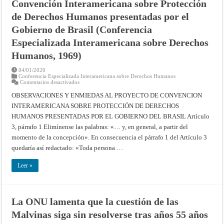
Convención Interamericana sobre Protección
de Derechos Humanos presentadas por el
Gobierno de Brasil (Conferencia
Especializada Interamericana sobre Derechos
Humanos, 1969)
04/01/2020
Conferencia Especializada Interamericana sobre Derechos Humanos
en
Comentarios desactivados
Observaciones
y
OBSERVACIONES Y ENMIEDAS AL PROYECTO DE CONVENCION
Enmiendas
INTERAMERICANA SOBRE PROTECCIÓN DE DERECHOS
al
proyecto
HUMANOS PRESENTADAS POR EL GOBIERNO DEL BRASIL Artículo
de
Convención
3, párrafo 1 Elimínense las palabras: «… y, en general, a partir del
Interamericana
sobre
momento de la concepción». En consecuencia el párrafo 1 del Artículo 3
Protección
quedaría así redactado: «Toda persona …
de
Derechos
Humanos
Leer »
presentadas
por
el
Gobierno
de
Brasil
La ONU lamenta que la cuestión de las
(Conferencia
Especializada
Malvinas siga sin resolverse tras años 55 años
Interamericana
sobre