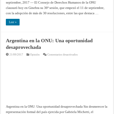
septiembre, 2017 — El Consejo de Derechos Humanos de la ONU
clausuró hoy en Ginebra su 36ª sesión, que empezó el 11 de septiembre,
con la adopción de más de 30 resoluciones, entre las que destaca …
Leer »
Argentina en la ONU: Una oportunidad
desaprovechada
en
21/09/2017
Opinión
Comentarios desactivados
Argentina
en
la
ONU:
Una
oportunidad
desaprovechada
Argentina en la ONU: Una oportunidad desaprovechada Sin desmerecer la
representación formal del país ejercida por Gabriela Michetti, el