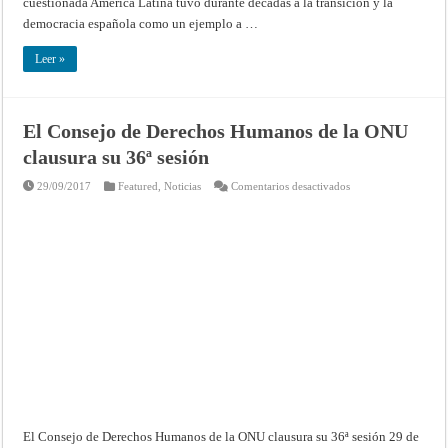
cuestionada América Latina tuvo durante décadas a la transición y la
democracia española como un ejemplo a …
Leer »
El Consejo de Derechos Humanos de la ONU
clausura su 36ª sesión
en
29/09/2017
Featured
,
Noticias
Comentarios desactivados
El
Consejo
de
Derechos
Humanos
de
la
ONU
clausura
su
36ª
sesión
El Consejo de Derechos Humanos de la ONU clausura su 36ª sesión 29 de