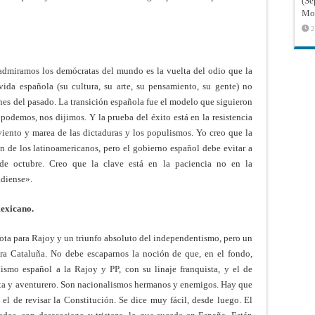
(Sé
Mon
2
admiramos los demócratas del mundo es la vuelta del odio que la
 vida española (su cultura, su arte, su pensamiento, su gente) no
ones del pasado. La transición española fue el modelo que siguieron
podemos, nos dijimos. Y la prueba del éxito está en la resistencia
 viento y marea de las dictaduras y los populismos. Yo creo que la
 de los latinoamericanos, pero el gobierno español debe evitar a
de octubre. Creo que la clave está en la paciencia no en la
adiense».
mexicano.
rota para Rajoy y un triunfo absoluto del independentismo, pero un
para Cataluña. No debe escaparnos la noción de que, en el fondo,
ismo español a la Rajoy y PP, con su linaje franquista, y el de
nista y aventurero. Son nacionalismos hermanos y enemigos. Hay que
s el de revisar la Constitución. Se dice muy fácil, desde luego. El