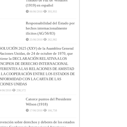
Tratado de Paz de Versalles
(1919) en español
06/06/2010
393,955
Responsabilidad del Estado por
hechos internacionalmente
ilícitos (AG/56/83)
25/06/2010
262,982
SOLUCIÓN 2625 (XXV) de la Asamblea General
Naciones Unidas, de 24 de octubre de 1970, que
ntiene la DECLARACIÓN RELATIVA A LOS
INCIPIOS DE DERECHO INTERNACIONAL
FERENTES A LAS RELACIONES DE AMISTAD
A LA COOPERACIÓN ENTRE LOS ESTADOS DE
NFORMIDAD CON LA CARTA DE LAS
CIONES UNIDAS
4/06/2010
238,572
Catorce puntos del Presidente
Wilson (1918)
17/06/2010
166,758
vención sobre derechos y deberes de los estados