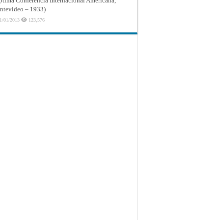
ptima Conferencia Internacional Americana,
tevideo – 1933)
1/01/2013
123,576