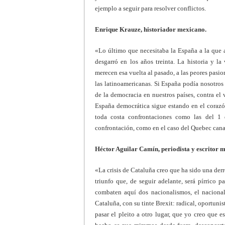
ejemplo a seguir para resolver conflictos.
Enrique Krauze, historiador mexicano.
«Lo último que necesitaba la España a la que 
desgarró en los años treinta. La historia y la
merecen esa vuelta al pasado, a las peores pasi
las latinoamericanas. Si España podía nosotros 
de la democracia en nuestros países, contra el
España democrática sigue estando en el corazón
toda costa confrontaciones como las del 1 
confrontación, como en el caso del Quebec can
Héctor Aguilar Camín, periodista y escritor 
«La crisis de Cataluña creo que ha sido una der
triunfo que, de seguir adelante, será pírrico 
combaten aquí dos nacionalismos, el nacional
Cataluña, con su tinte Brexit: radical, oportu
pasar el pleito a otro lugar, que yo creo que e