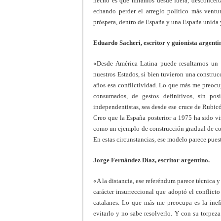
hecho es que miramos desde fuera, desconcerta
echando perder el arreglo político más ventu
próspera, dentro de España y una España unida 
Eduardo Sacheri, escritor y guionista argenti
«Desde América Latina puede resultarnos un t
nuestros Estados, si bien tuvieron una construc
años esa conflictividad. Lo que más me preocup
consumados, de gestos definitivos, sin pos
independentistas, sea desde ese cruce de Rubicó
Creo que la España posterior a 1975 ha sido vi
como un ejemplo de construcción gradual de co
En estas circunstancias, ese modelo parece pues
Jorge Fernández Díaz, escritor argentino.
«A la distancia, ese referéndum parece técnica y
carácter insurreccional que adoptó el conflic
catalanes. Lo que más me preocupa es la inef
evitarlo y no sabe resolverlo. Y con su torpez