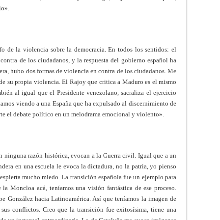
io».
o de la violencia sobre la democracia. En todos los sentidos: el
 contra de los ciudadanos, y la respuesta del gobierno español ha
nera, hubo dos formas de violencia en contra de los ciudadanos. Me
e su propia violencia. El Rajoy que critica a Maduro es el mismo
én al igual que el Presidente venezolano, sacraliza el ejercicio
estamos viendo a una España que ha expulsado al discernimiento de
rte el debate político en un melodrama emocional y violento».
 ninguna razón histórica, evocan a la Guerra civil. Igual que a un
dera en una escuela le evoca la dictadura, no la patria, yo pienso
 despierta mucho miedo. La transición española fue un ejemplo para
 la Moncloa acá, teníamos una visión fantástica de ese proceso.
ipe González hacia Latinoamérica. Así que teníamos la imagen de
s conflictos. Creo que la transición fue exitosísima, tiene una