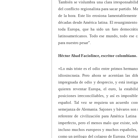
También se vislumbra una clara irresponsabili
del conflicto regionalista para sacar partido. 
de la hora. Este lío erosiona lamentablemente
décadas desde América latina. El resurgimiento
toda Europa, que ha sido un faro democrátic
latinoamericanos. Todo ese mundo, todo ese ca
para nuestro pesar”.
Héctor Abad Faciolince, escritor colombiano.
«Lo más triste es el odio entre primos hermano
idiosincrasia. Pero ahora se acentúan las di
impregnada de odio y desprecio, y está instiga
quieren reventar Europa, el euro, la estabil
posiciones irreconciliables, y así es imposibl
español. Tal vez se requiera un acuerdo con
semejanza de Alemania. Sajones y bávaros son m
referente de civilización para América Latin
imperfecto, pero el menos malo que existe, sob
incluso muchos europeos y muchos españoles, n
como un prólogo del colapso de Europa. O triunfa