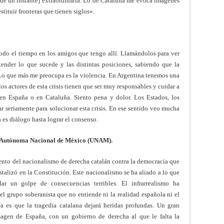
 de un instante] extraordinaria. Lo de Cataluña me evoca imágenes
stituir fronteras que tienen siglos».
do el tiempo en los amigos que tengo allí. Llamándolos para ver
ender lo que sucede y las distintas posiciones, sabiendo que la
Lo que más me preocupa es la violencia. En Argentina tenemos una
os actores de esta crisis tienen que ser muy responsables y cuidar a
 en España o en Cataluña. Siento pena y dolor. Los Estados, los
ar seriamente para solucionar esta crisis. En ese sentido veo mucha
a es diálogo hasta lograr el consenso.
d Autónoma Nacional de México (UNAM).
ento del nacionalismo de derecha catalán contra la democracia que
stalizó en la Constitución. Este nacionalismo se ha aliado a lo que
dar un golpe de consecuencias terribles. El infrarrealismo ha
el grupo soberanista que no entiende ni la realidad española ni el
es que la tragedia catalana dejará heridas profundas. Un gran
agen de España, con un gobierno de derecha al que le falta la