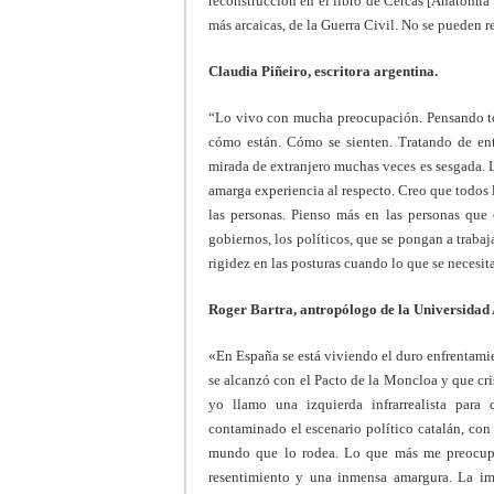
reconstrucción en el libro de Cercas [Anatomía
más arcaicas, de la Guerra Civil. No se pueden re
Claudia Piñeiro, escritora argentina.
“Lo vivo con mucha preocupación. Pensando to
cómo están. Cómo se sienten. Tratando de ent
mirada de extranjero muchas veces es sesgada. 
amarga experiencia al respecto. Creo que todos l
las personas. Pienso más en las personas que
gobiernos, los políticos, que se pongan a trabaj
rigidez en las posturas cuando lo que se necesit
Roger Bartra, antropólogo de la Universida
«En España se está viviendo el duro enfrentami
se alcanzó con el Pacto de la Moncloa y que cri
yo llamo una izquierda infrarrealista para 
contaminado el escenario político catalán, con 
mundo que lo rodea. Lo que más me preocupa 
resentimiento y una inmensa amargura. La im