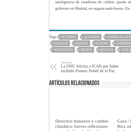
inteligencia de estadistas de calibre, queda 
gobierno en Madrid, no augura nada bueno. En 
Tags
ACTORES
ACUERDO
AMÉRICA LATI
DEMOCR
ESPAÑA
EUROPA
GOBIERN
POSICIONES
PROPIA
REVISTA
VIOL
Anterior
La ONU felicita a ICAN por haber
recibido Premio Nobel de la Paz
Artículos Relacionados
Derechos humanos y cambio
Gaza / 
climático: breves reflexiones
Rica om