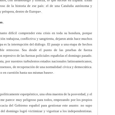
dos, con desasosiego y tristeza, lo que sucede en España. Están
roso de la historia de ese país: el de una Cataluña autónoma y
y próspera, dentro de Europa».
no.
anto difícil comprender esta crisis en toda su hondura, porque
ción trabajosa, conflictiva y sangrienta, dejaron atrás hace muchos
a es la interrupción del diálogo. El pasaje a una etapa de hechos
ible retroceso. Sea desde el punto de las pruebas de fuerza
n represivo de las fuerzas policiales españolas el domingo pasado.
sta, por nuestros turbulentos estados nacionales latinoamericanos,
nsensos, de recuperación de una normalidad cívica y democrática.
to en cuestión hasta sus mismas bases».
 políticamente esperpéntico, una obra maestra de la posverdad, y el
to me parece muy peligroso para todos, empezando por los propios
icacia del Gobierno español para gestionar este asunto: no supo
a del domingo logró victimizar y vigorizar a los independentistas.