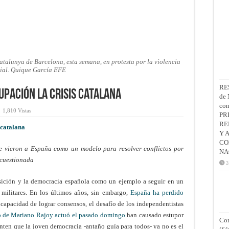
atalunya de Barcelona, esta semana, en protesta por la violencia
cial. Quique García EFE
RE
upación la crisis catalana
de 
co
1,810 Vistas
PR
RE
 catalana
Y 
CO
 que vieron a España como un modelo para resolver conflictos por
NA
 cuestionada
2
nsición y la democracia española como un ejemplo a seguir en un
 militares. En los últimos años, sin embargo,
España ha perdido
ncapacidad de lograr consensos, el desafío de los independentistas
no de Mariano Rajoy actuó el pasado domingo
han causado estupor
Con
ienten que la joven democracia -antaño guía para todos- ya no es el