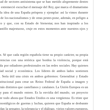
dad de sectores antisistema que se han metido alegremente dentro
Me estremeció escuchar el mensaje del Rey, que marca el dramatismo
 la idea de una España próspera y ejemplar: así la vimos durante
 de los nacionalismos y de otras pestes pone, además, en peligro a
o y que, con su Estado de bienestar, nos han inspirado a los
stillo majestuoso, cruje en estos momentos ante nuestros ojos y
s. Sé que cada región española tiene su propio carácter, su propia
ferencias con una retórica que bordea la violencia, porque está
da por odiadores profesionales en las redes sociales. Hay quienes
idad social y económica. Los líderes de ambos lados sostienen
e. Sería útil una crisis en ambos gobiernos: Generalitat y Estado
stitucional para crear un Reino Federal de España a imagen y
ás distintos que castellanos y catalanes. La Unión Europea es un
a y para el mundo entero. Es la envidia del mundo; un proyecto
re todo ahora que Estados Unidos es una vergüenza. Es triste que
ostálgicos de guerras y luchas, quieren que España se desbarate
n la sensatez, la tolerancia y el diálogo, viejos valores europeos,