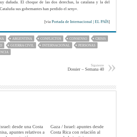
muy dañada. El choque de las dos derechas, la catalana y la del
Cataluña sus gobernantes han perdido el
seny
«.
[via
Portada de Internacional | EL PAÍS
]
NA
ARGENTINA
CONFLICTOS
CONSENSO
CRISIS
O
GUERRA CIVIL
INTERNACIONAL
PERSONAS
ENCIA
Siguiente
Dossier – Semana 40
Israel: desde una Costa
Gaza / Israel: apuntes desde
isa, apuntes relativos a
Costa Rica con relación al