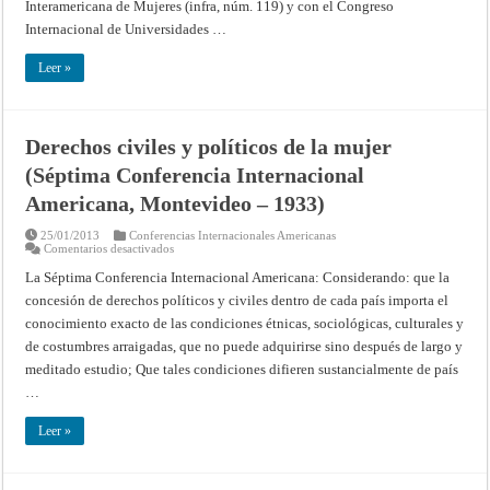
Interamericana de Mujeres (infra, núm. 119) y con el Congreso
Internacional de Universidades …
Leer »
Derechos civiles y políticos de la mujer
(Séptima Conferencia Internacional
Americana, Montevideo – 1933)
25/01/2013
Conferencias Internacionales Americanas
en
Comentarios desactivados
Derechos
civiles
La Séptima Conferencia Internacional Americana: Considerando: que la
y
concesión de derechos políticos y civiles dentro de cada país importa el
políticos
de
conocimiento exacto de las condiciones étnicas, sociológicas, culturales y
la
mujer
de costumbres arraigadas, que no puede adquirirse sino después de largo y
(Séptima
Conferencia
meditado estudio; Que tales condiciones difieren sustancialmente de país
Internacional
…
Americana,
Montevideo
–
Leer »
1933)