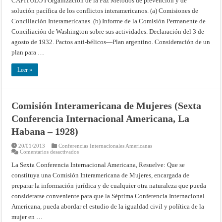
CAPITULO I Organización de la Paz Métodos de prevención y de
la
solución pacífica de los conflictos interamericanos. (a) Comisiones de
Conferencia
(Séptima
Conciliación Interamericanas. (b) Informe de la Comisión Permanente de
Conferencia
Internacional
Conciliación de Washington sobre sus actividades. Declaración del 3 de
Americana,
Montevideo
agosto de 1932. Pactos anti-bélicos—Plan argentino. Consideración de un
–
plan para …
1933)
Leer »
Comisión Interamericana de Mujeres (Sexta
Conferencia Internacional Americana, La
Habana – 1928)
20/01/2013
Conferencias Internacionales Americanas
en
Comentarios desactivados
Comisión
Interamericana
La Sexta Conferencia Internacional Americana, Resuelve: Que se
de
constituya una Comisión Interamericana de Mujeres, encargada de
Mujeres
(Sexta
preparar la información jurídica y de cualquier otra naturaleza que pueda
Conferencia
Internacional
considerarse conveniente para que la Séptima Conferencia Internacional
Americana,
La
Americana, pueda abordar el estudio de la igualdad civil y política de la
Habana
mujer en …
–