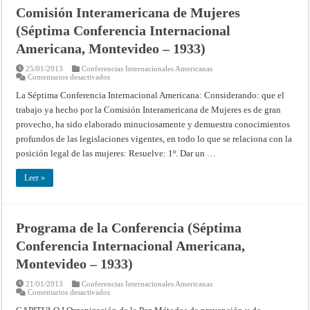
Comisión Interamericana de Mujeres
(Séptima Conferencia Internacional
Americana, Montevideo – 1933)
25/01/2013
Conferencias Internacionales Americanas
en
Comentarios desactivados
Comisión
Interamericana
La Séptima Conferencia Internacional Americana: Considerando: que el
de
trabajo ya hecho por la Comisión Interamericana de Mujeres es de gran
Mujeres
(Séptima
provecho, ha sido elaborado minuciosamente y demuestra conocimientos
Conferencia
Internacional
profundos de las legislaciones vigentes, en todo lo que se relaciona con la
Americana,
Montevideo
posición legal de las mujeres: Resuelve: 1º. Dar un …
–
1933)
Leer »
Programa de la Conferencia (Séptima
Conferencia Internacional Americana,
Montevideo – 1933)
21/01/2013
Conferencias Internacionales Americanas
en
Comentarios desactivados
Programa
de