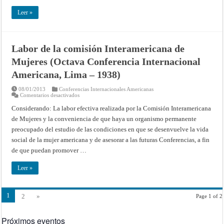
1928)
Leer »
Labor de la comisión Interamericana de
Mujeres (Octava Conferencia Internacional
Americana, Lima – 1938)
08/01/2013
Conferencias Internacionales Americanas
en
Comentarios desactivados
Labor
de
Considerando: La labor efectiva realizada por la Comisión Interamericana
la
de Mujeres y la conveniencia de que haya un organismo permanente
comisión
Interamericana
preocupado del estudio de las condiciones en que se desenvuelve la vida
de
Mujeres
social de la mujer americana y de asesorar a las futuras Conferencias, a fin
(Octava
Conferencia
de que puedan promover …
Internacional
Americana,
Lima
Leer »
–
1938)
1
2
»
Page 1 of 2
Próximos eventos