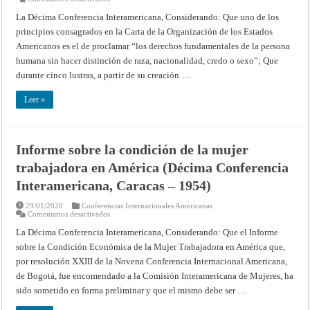
Comisión
Interamericana
La Décima Conferencia Interamericana, Considerando: Que uno de los
de
principios consagrados en la Carta de la Organización de los Estados
Mujeres
(Décima
Americanos es el de proclamar “los derechos fundamentales de la persona
Conferencia
Interamericana,
humana sin hacer distinción de raza, nacionalidad, credo o sexo”; Que
Caracas
–
durante cinco lustras, a partir de su creación …
1954)
Leer »
Informe sobre la condición de la mujer
trabajadora en América (Décima Conferencia
Interamericana, Caracas – 1954)
29/01/2020
Conferencias Internacionales Americanas
en
Comentarios desactivados
Informe
sobre
La Décima Conferencia Interamericana, Considerando: Que el Informe
la
sobre la Condición Económica de la Mujer Trabajadora en América que,
condición
de
por resolución XXIII de la Novena Conferencia Internacional Americana,
la
mujer
de Bogotá, fue encomendado a la Comisión Interamericana de Mujeres, ha
trabajadora
en
sido sometido en forma preliminar y que el mismo debe ser …
América
(Décima