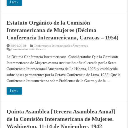
Conferencia
Leer »
Interamericana,
Caracas
–
1954)
Estatuto Orgánico de la Comisión
Interamericana de Mujeres (Décima
Conferencia Interamericana, Caracas – 1954)
28/01/2020
Conferencias Internacionales Americanas
en
Comentarios desactivados
Estatuto
Orgánico
La Décima Conferencia Interamericana, Considerando: Que la Comisión
de
Interamericana de Mujeres es una institución oficial creada por la Sexta
la
Comisión
Conferencia Internacional Americana de La Habana, 1928, y establecida
Interamericana
de
sobre bases permanentes por la Octava Conferencia de Lima, 1938; Que la
Mujeres
(Décima
Conferencia Interamericana sobre Problemas de la Guerra y de la …
Conferencia
Interamericana,
Caracas
Leer »
–
1954)
Quinta Asamblea [Tercera Asamblea Anual]
de la Comisión Interamericana de Mujeres.
Washington, 11-14 de Noviembre, 1942