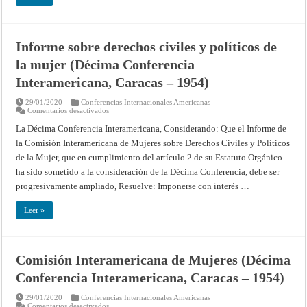
Informe sobre derechos civiles y políticos de
la mujer (Décima Conferencia
Interamericana, Caracas – 1954)
29/01/2020
Conferencias Internacionales Americanas
en
Comentarios desactivados
Informe
sobre
La Décima Conferencia Interamericana, Considerando: Que el Informe de
derechos
la Comisión Interamericana de Mujeres sobre Derechos Civiles y Políticos
civiles
y
de la Mujer, que en cumplimiento del artículo 2 de su Estatuto Orgánico
políticos
de
ha sido sometido a la consideración de la Décima Conferencia, debe ser
la
mujer
progresivamente ampliado, Resuelve: Imponerse con interés …
(Décima
Conferencia
Interamericana,
Leer »
Caracas
–
1954)
Comisión Interamericana de Mujeres (Décima
Conferencia Interamericana, Caracas – 1954)
29/01/2020
Conferencias Internacionales Americanas
en
Comentarios desactivados