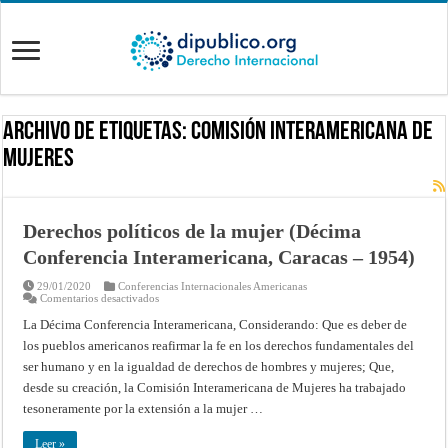
Archivo de Etiquetas:
Comisión Interamericana de
Mujeres
Derechos políticos de la mujer (Décima
Conferencia Interamericana, Caracas – 1954)
29/01/2020
Conferencias Internacionales Americanas
en
Comentarios desactivados
Derechos
políticos
La Décima Conferencia Interamericana, Considerando: Que es deber de
de
los pueblos americanos reafirmar la fe en los derechos fundamentales del
la
mujer
ser humano y en la igualdad de derechos de hombres y mujeres; Que,
(Décima
Conferencia
desde su creación, la Comisión Interamericana de Mujeres ha trabajado
Interamericana,
Caracas
tesoneramente por la extensión a la mujer …
–
1954)
Leer »