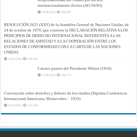
internacionalmente ilícitos (AG/56/83)
25/06/2010
263,007
RESOLUCIÓN 2625 (XXV) de la Asamblea General de Naciones Unidas, de
24 de octubre de 1970, que contiene la DECLARACIÓN RELATIVA A LOS
PRINCIPIOS DE DERECHO INTERNACIONAL REFERENTES A LAS
RELACIONES DE AMISTAD Y A LA COOPERACIÓN ENTRE LOS
ESTADOS DE CONFORMIDAD CON LA CARTA DE LAS NACIONES
UNIDAS
24/06/2010
238,588
Catorce puntos del Presidente Wilson (1918)
17/06/2010
166,773
Convención sobre derechos y deberes de los estados (Séptima Conferencia
Internacional Americana, Montevideo – 1933)
21/01/2013
123,628