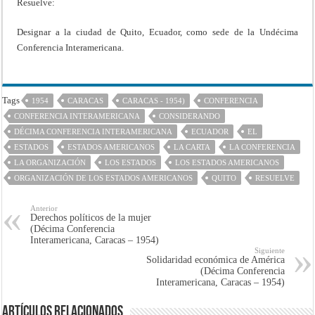
Resuelve:
Designar a la ciudad de Quito, Ecuador, como sede de la Undécima
Conferencia Interamericana.
Tags
1954
CARACAS
CARACAS - 1954)
CONFERENCIA
CONFERENCIA INTERAMERICANA
CONSIDERANDO
DÉCIMA CONFERENCIA INTERAMERICANA
ECUADOR
EL
ESTADOS
ESTADOS AMERICANOS
LA CARTA
LA CONFERENCIA
LA ORGANIZACIÓN
LOS ESTADOS
LOS ESTADOS AMERICANOS
ORGANIZACIÓN DE LOS ESTADOS AMERICANOS
QUITO
RESUELVE
Anterior
Derechos políticos de la mujer
(Décima Conferencia
Interamericana, Caracas – 1954)
Siguiente
Solidaridad económica de América
(Décima Conferencia
Interamericana, Caracas – 1954)
Artículos Relacionados