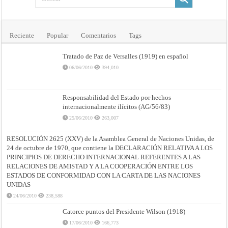
Reciente
Popular
Comentarios
Tags
Tratado de Paz de Versalles (1919) en español
06/06/2010
394,010
Responsabilidad del Estado por hechos
internacionalmente ilícitos (AG/56/83)
25/06/2010
263,007
RESOLUCIÓN 2625 (XXV) de la Asamblea General de Naciones Unidas, de
24 de octubre de 1970, que contiene la DECLARACIÓN RELATIVA A LOS
PRINCIPIOS DE DERECHO INTERNACIONAL REFERENTES A LAS
RELACIONES DE AMISTAD Y A LA COOPERACIÓN ENTRE LOS
ESTADOS DE CONFORMIDAD CON LA CARTA DE LAS NACIONES
UNIDAS
24/06/2010
238,588
Catorce puntos del Presidente Wilson (1918)
17/06/2010
166,773