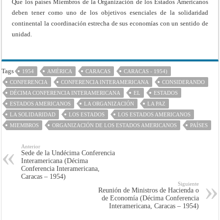
Que los países Miembros de la Organización de los Estados Americanos
deben tener como uno de los objetivos esenciales de la solidaridad
continental la coordinación estrecha de sus economías con un sentido de
unidad.
Tags
1954
AMÉRICA
CARACAS
CARACAS - 1954)
CONFERENCIA
CONFERENCIA INTERAMERICANA
CONSIDERANDO
DÉCIMA CONFERENCIA INTERAMERICANA
EL
ESTADOS
ESTADOS AMERICANOS
LA ORGANIZACIÓN
LA PAZ
LA SOLIDARIDAD
LOS ESTADOS
LOS ESTADOS AMERICANOS
MIEMBROS
ORGANIZACIÓN DE LOS ESTADOS AMERICANOS
PAÍSES
Anterior
Sede de la Undécima Conferencia
Interamericana (Décima
Conferencia Interamericana,
Caracas – 1954)
Siguiente
Reunión de Ministros de Hacienda o
de Economía (Décima Conferencia
Interamericana, Caracas – 1954)