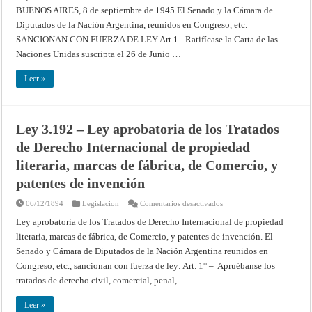
–
BUENOS AIRES, 8 de septiembre de 1945 El Senado y la Cámara de
APROBACION
DE
Diputados de la Nación Argentina, reunidos en Congreso, etc.
LA
CARTA
SANCIONAN CON FUERZA DE LEY Art.1.- Ratifícase la Carta de las
DE
LAS
Naciones Unidas suscripta el 26 de Junio …
NACIONES
UNIDAS
Leer »
Ley 3.192 – Ley aprobatoria de los Tratados
de Derecho Internacional de propiedad
literaria, marcas de fábrica, de Comercio, y
patentes de invención
en
06/12/1894
Legislacion
Comentarios desactivados
Ley
3.192
Ley aprobatoria de los Tratados de Derecho Internacional de propiedad
–
literaria, marcas de fábrica, de Comercio, y patentes de invención. El
Ley
aprobatoria
Senado y Cámara de Diputados de la Nación Argentina reunidos en
de
los
Congreso, etc., sancionan con fuerza de ley: Art. 1° – Apruébanse los
Tratados
de
tratados de derecho civil, comercial, penal, …
Derecho
Internacional
de
Leer »
propiedad