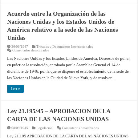
Acuerdo entre la Organización de las
Naciones Unidas y los Estados Unidos de
América relativo a la sede de las Naciones
Unidas
26/06/1947
Tratados y Documentos Internacionales
en
Comentarios desactivados
Acuerdo
entre
Las Naciones Unidas y los Estados Unidos de América, Deseosos de poner
la
en práctica la resolución, aprobada por la Asamblea General el 14 de
Organización
de
diciembre de 1946, por la que se dispone el establecimiento de la sede de
las
Naciones
las Naciones Unidas en la Ciudad de Nueva York, y de resolver …
Unidas
y
los
Leer »
Estados
Unidos
de
América
relativo
a
Ley 21.195/45 – APROBACION DE LA
la
sede
CARTA DE LAS NACIONES UNIDAS
de
las
Naciones
en
08/09/1945
Legislacion
Comentarios desactivados
Unidas
Ley
21.195/45
Ley 21.195 APROBACION DE LA CARTA DE LAS NACIONES UNIDAS