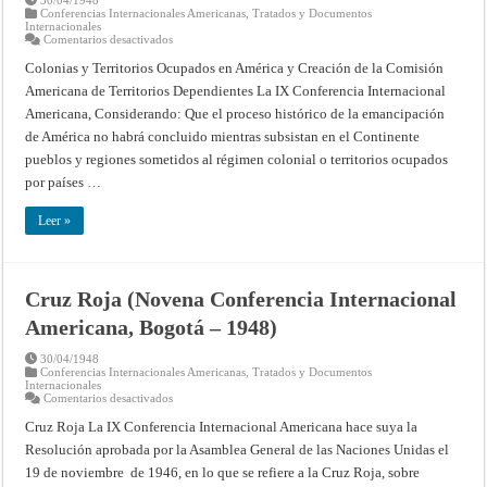
Conferencias Internacionales Americanas
,
Tratados y Documentos
Internacionales
en
Comentarios desactivados
Colonias
y
Colonias y Territorios Ocupados en América y Creación de la Comisión
territorios
Americana de Territorios Dependientes La IX Conferencia Internacional
ocupados
en
Americana, Considerando: Que el proceso histórico de la emancipación
América
y
de América no habrá concluido mientras subsistan en el Continente
creación
de
pueblos y regiones sometidos al régimen colonial o territorios ocupados
la
por países …
Comisión
Americana
de
Leer »
Territorios
Dependientes
(Novena
Conferencia
Internacional
Americana,
Cruz Roja (Novena Conferencia Internacional
Bogotá
–
Americana, Bogotá – 1948)
1948)
30/04/1948
Conferencias Internacionales Americanas
,
Tratados y Documentos
Internacionales
en
Comentarios desactivados
Cruz
Roja
Cruz Roja La IX Conferencia Internacional Americana hace suya la
(Novena
Resolución aprobada por la Asamblea General de las Naciones Unidas el
Conferencia
Internacional
19 de noviembre de 1946, en lo que se refiere a la Cruz Roja, sobre
Americana,