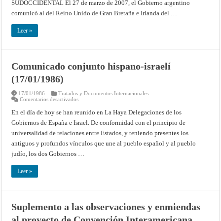
LA
SUDOCCIDENTAL El 27 de marzo de 2007, el Gobierno argentino
DECLARACIÓN
comunicó al del Reino Unido de Gran Bretaña e Irlanda del …
CONJUNTA
ARGENTINO-
BRITÁNICA
Leer »
DEL
27
DE
SEPTIEMBRE
DE
1995
Comunicado conjunto hispano-israelí
REFERIDA
A
(17/01/1986)
LA
COOPERACIÓN
SOBRE
17/01/1986
Tratados y Documentos Internacionales
ACTIVIDADES
en
Comentarios desactivados
COSTA
Comunicado
AFUERA
conjunto
En el día de hoy se han reunido en La Haya Delegaciones de los
EN
hispano-
EL
Gobiernos de España e Israel. De conformidad con el principio de
israelí
ATLÁNTICO
(17/01/1986)
SUDOCCIDENTAL
universalidad de relaciones entre Estados, y teniendo presentes los
antiguos y profundos vínculos que une al pueblo español y al pueblo
judío, los dos Gobiernos …
Leer »
Suplemento a las observaciones y enmiendas
al proyecto de Convención Interamericana