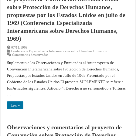
sobre Protección de Derechos Humanos,
propuestas por los Estados Unidos en julio de
1969 (Conferencia Especializada
Interamericana sobre Derechos Humanos,
1969)
07/11/1969
Conferencia Especializada Interamericana sobre Derechos Humanos
en
Comentarios desactivados
Suplemento
a
Suplemento a las Observaciones y Enmiendas al Anteproyecto de
las
Convención Interamericana sobre Protección de Derechos Humanos,
observaciones
y
Propuestas por Estados Unidos en Julio de 1969 Presentado por el
enmiendas
al
Gobierno de los Estados Unidos El presente SUPLEMENTO se refiere a
proyecto
de
los Artículos siguientes: Artículo 4. Derecho a no ser sometido a Torturas
Convención
…
Interamericana
sobre
Protección
Leer »
de
Derechos
Humanos,
propuestas
por
los
Observaciones y comentarios al proyecto de
Estados
Unidos
Convención sobre Protección de Derechos
en