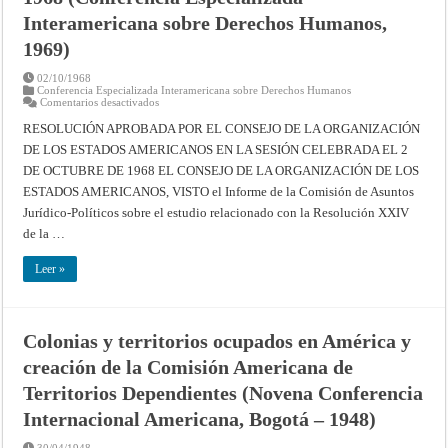
Derechos
Humanos,
Interamericana sobre Derechos Humanos,
1969)
1969)
02/10/1968
Conferencia Especializada Interamericana sobre Derechos Humanos
en
Comentarios desactivados
Resolución
aprobada
RESOLUCIÓN APROBADA POR EL CONSEJO DE LA ORGANIZACIÓN
por
DE LOS ESTADOS AMERICANOS EN LA SESIÓN CELEBRADA EL 2
el
Consejo
DE OCTUBRE DE 1968 EL CONSEJO DE LA ORGANIZACIÓN DE LOS
de
la
ESTADOS AMERICANOS, VISTO el Informe de la Comisión de Asuntos
OEA
en
Jurídico-Políticos sobre el estudio relacionado con la Resolución XXIV
la
de la …
sesión
celebrada
el
Leer »
2
de
octubre
de
1968
(Conferencia
Colonias y territorios ocupados en América y
Especializada
Interamericana
creación de la Comisión Americana de
sobre
Derechos
Territorios Dependientes (Novena Conferencia
Humanos,
1969)
Internacional Americana, Bogotá – 1948)
30/04/1948