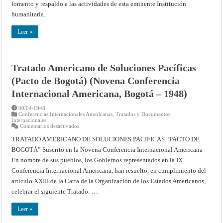
Bogotá
fomento y respaldo a las actividades de esta eminente Institución
–
1948)
humanitaria.
Leer »
Tratado Americano de Soluciones Pacíficas
(Pacto de Bogotá) (Novena Conferencia
Internacional Americana, Bogotá – 1948)
30/04/1948
Conferencias Internacionales Americanas
,
Tratados y Documentos
Internacionales
en
Comentarios desactivados
Tratado
Americano
TRATADO AMERICANO DE SOLUCIONES PACIFICAS “PACTO DE
de
BOGOTÁ” Suscrito en la Novena Conferencia Internacional Americana
Soluciones
Pacíficas
En nombre de sus pueblos, los Gobiernos representados en la IX
(Pacto
de
Conferencia Internacional Americana, han resuelto, en cumplimiento del
Bogotá)
(Novena
artículo XXIII de la Carta de la Organización de los Estados Americanos,
Conferencia
celebrar el siguiente Tratado: …
Internacional
Americana,
Bogotá
Leer »
–
1948)