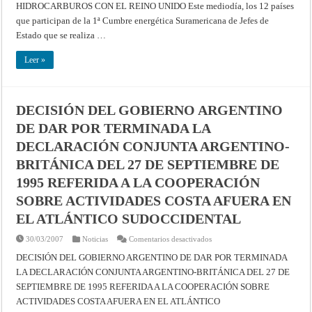
LOS
HIDROCARBUROS CON EL REINO UNIDO Este mediodía, los 12 países
PRESIDENTES
SUDAMERICANOS
que participan de la 1ª Cumbre energética Suramericana de Jefes de
AL
Estado que se realiza …
RECLAMO
ARGENTINO
DE
Leer »
SOBERANIA
Y
A
LA
DECISIÓN
DE
DECISIÓN DEL GOBIERNO ARGENTINO
DAR
POR
DE DAR POR TERMINADA LA
TERMINADA
LA
DECLARACIÓN CONJUNTA ARGENTINO-
COOPERACIÓN
SOBRE
HIDROCARBUROS
BRITÁNICA DEL 27 DE SEPTIEMBRE DE
CON
EL
1995 REFERIDA A LA COOPERACIÓN
REINO
UNIDO
SOBRE ACTIVIDADES COSTA AFUERA EN
EL ATLÁNTICO SUDOCCIDENTAL
en
30/03/2007
Noticias
Comentarios desactivados
DECISIÓN
DEL
DECISIÓN DEL GOBIERNO ARGENTINO DE DAR POR TERMINADA
GOBIERNO
LA DECLARACIÓN CONJUNTA ARGENTINO-BRITÁNICA DEL 27 DE
ARGENTINO
DE
SEPTIEMBRE DE 1995 REFERIDA A LA COOPERACIÓN SOBRE
DAR
POR
ACTIVIDADES COSTA AFUERA EN EL ATLÁNTICO
TERMINADA