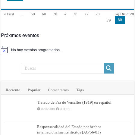
literaria,
marcas
de
« First
...
50
60
70
«
76
77
78
Page 80 of 80
fábrica,
de
80
79
Comercio,
y
patentes
de
Próximos eventos
invención
No hay eventos programados.
Aviso
Reciente
Popular
Comentarios
Tags
Tratado de Paz de Versalles (1919) en español
06/06/2010
393,870
Responsabilidad del Estado por hechos
internacionalmente ilícitos (AG/56/83)