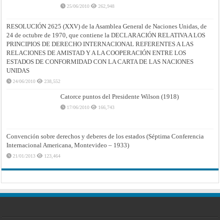
25/06/2010
262,948
RESOLUCIÓN 2625 (XXV) de la Asamblea General de Naciones Unidas, de
24 de octubre de 1970, que contiene la DECLARACIÓN RELATIVA A LOS
PRINCIPIOS DE DERECHO INTERNACIONAL REFERENTES A LAS
RELACIONES DE AMISTAD Y A LA COOPERACIÓN ENTRE LOS
ESTADOS DE CONFORMIDAD CON LA CARTA DE LAS NACIONES
UNIDAS
24/06/2010
238,552
Catorce puntos del Presidente Wilson (1918)
17/06/2010
166,743
Convención sobre derechos y deberes de los estados (Séptima Conferencia
Internacional Americana, Montevideo – 1933)
21/01/2013
123,464