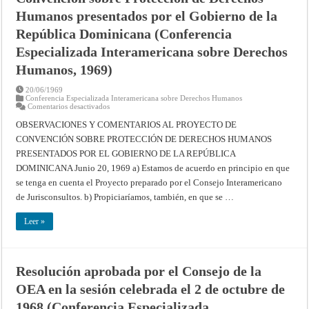
julio
Humanos presentados por el Gobierno de la
de
1969
(Conferencia
República Dominicana (Conferencia
Especializada
Interamericana
Especializada Interamericana sobre Derechos
sobre
Derechos
Humanos, 1969)
Humanos,
1969)
20/06/1969
Conferencia Especializada Interamericana sobre Derechos Humanos
en
Comentarios desactivados
Observaciones
y
OBSERVACIONES Y COMENTARIOS AL PROYECTO DE
comentarios
CONVENCIÓN SOBRE PROTECCIÓN DE DERECHOS HUMANOS
al
proyecto
PRESENTADOS POR EL GOBIERNO DE LA REPÚBLICA
de
Convención
DOMINICANA Junio 20, 1969 a) Estamos de acuerdo en principio en que
sobre
Protección
se tenga en cuenta el Proyecto preparado por el Consejo Interamericano
de
de Jurisconsultos. b) Propiciaríamos, también, en que se …
Derechos
Humanos
presentados
Leer »
por
el
Gobierno
de
la
República
Resolución aprobada por el Consejo de la
Dominicana
(Conferencia
OEA en la sesión celebrada el 2 de octubre de
Especializada
Interamericana
1968 (Conferencia Especializada
sobre