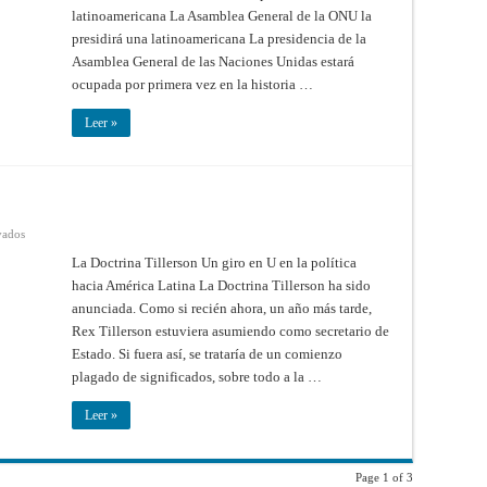
22
latinoamericana La Asamblea General de la ONU la
presidirá una latinoamericana La presidencia de la
Asamblea General de las Naciones Unidas estará
ocupada por primera vez en la historia …
Leer »
en
vados
La
Doctrina
La Doctrina Tillerson Un giro en U en la política
Tillerson
hacia América Latina La Doctrina Tillerson ha sido
anunciada. Como si recién ahora, un año más tarde,
Rex Tillerson estuviera asumiendo como secretario de
Estado. Si fuera así, se trataría de un comienzo
plagado de significados, sobre todo a la …
Leer »
Page 1 of 3