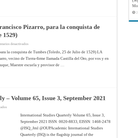
(Sé
200
Mon
leguas
del
2
mar
del
Sur
hacia
rancisco Pizarro, para la conquista de
el
estrecho
e 1529)
(Toledo
—
Mayo
en
tarios desactivados
21
Capitulación
de
con
 para la conquista de Tumbes (Toledo, 25 de Julio de 1529) LA
1534)
el
rro, vecino de Tierra-firme llamada Castilla del Oro, por vos y en
Capitán
Francisco
uque, Maestre escuela y provisor de …
Pizarro,
para
la
conquista
de
Tumbes
(Toledo,
25
de
ly – Volume 65, Issue 3, September 2021
Julio
de
1529)
en
vados
International
Studies
International Studies Quarterly Volume 65, Issue 3,
Quarterly
September 2021 ISSN: 0020-8833, EISSN: 1468-2478
–
Volume
@ISQ_Jrnl @OUPAcademic International Studies
65,
Issue
Quarterly (ISQ) is the flagship journal of the
3,