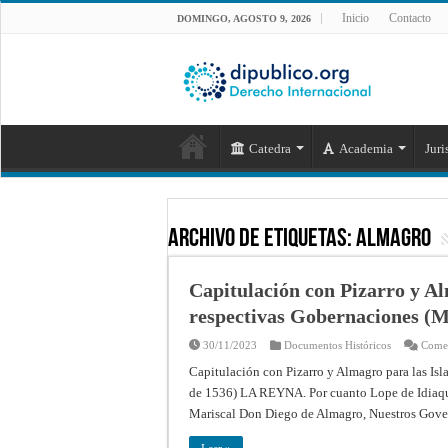
Inicio
Contacto
DOMINGO, AGOSTO 9, 2026
Catedra
Academia
Juri
Archivo de Etiquetas:
almagro
Capitulación con Pizarro y Al
respectivas Gobernaciones (M
30/11/2023
Documentos Históricos
Comen
Capitulación con Pizarro y Almagro para las Isl
de 1536) LA REYNA. Por cuanto Lope de Idiaque
Mariscal Don Diego de Almagro, Nuestros Gover