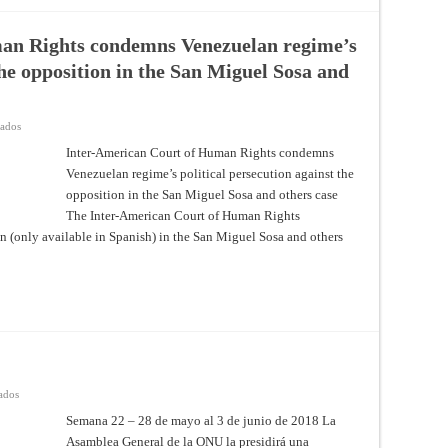
an Rights condemns Venezuelan regime’s
the opposition in the San Miguel Sosa and
en
vados
Inter-
American
Inter-American Court of Human Rights condemns
Court
Venezuelan regime’s political persecution against the
of
Human
opposition in the San Miguel Sosa and others case
Rights
condemns
The Inter-American Court of Human Rights
Venezuelan
regime’s
on (only available in Spanish) in the San Miguel Sosa and others
political
persecution
against
the
opposition
in
the
San
Miguel
Sosa
and
others
case
en
ados
Dossier
2018
Semana 22 – 28 de mayo al 3 de junio de 2018 La
–
Asamblea General de la ONU la presidirá una
Semana