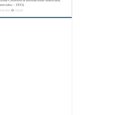
ptima Conferencia Internacional Americana,
tevideo – 1933)
1/01/2013
123,627