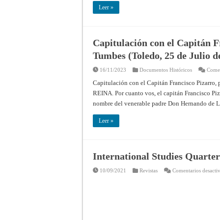
Leer »
Capitulación con el Capitán F
Tumbes (Toledo, 25 de Julio d
16/11/2023
Documentos Históricos
Comen
Capitulación con el Capitán Francisco Pizarro,
REINA. Por cuanto vos, el capitán Francisco Piza
nombre del venerable padre Don Hernando de L
Leer »
International Studies Quarter
10/09/2021
Revistas
Comentarios desacti