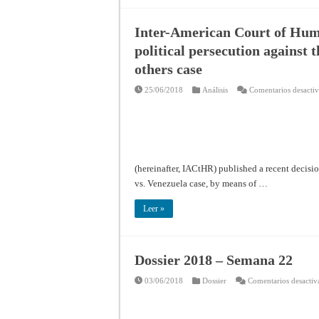
Inter-American Court of Hum
political persecution against 
others case
25/06/2018
Análisis
Comentarios desacti
(hereinafter, IACtHR) published a recent decisi
vs. Venezuela case, by means of …
Leer »
Dossier 2018 – Semana 22
03/06/2018
Dossier
Comentarios desactiv