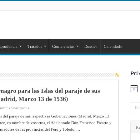
sprudencia
Tratados
Conferencias
Dossier
Calendario
Pró
magro para las Islas del paraje de sus
Aviso
adrid, Marzo 13 de 1536)
en
tarios desactivados
Capitulación
con
as del paraje de sus respectivas Gobernaciones (Madrid, Marzo 13
Pizarro
z, en nombre de vosotros, el Adelantado Don Francisco Pizarro y
y
Almagro
Re
nadores de las provincias del Perú y Toledo, …
para
las
Islas