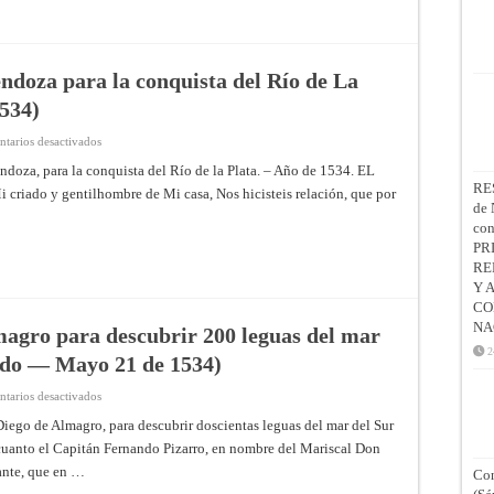
del
paraje
de
sus
respectivas
Gobernaciones
ndoza para la conquista del Río de La
(Madrid,
Marzo
534)
13
de
1536)
en
tarios desactivados
Capitulación
con
oza, para la conquista del Río de la Plata. – Año de 1534. EL
Pedro
RE
criado y gentilhombre de Mi casa, Nos hicisteis relación, que por
de
Mendoza
de 
para
co
la
conquista
PR
del
RE
Río
de
Y 
La
CO
Plata
(Toledo
NA
magro para descubrir 200 leguas del mar
—
Mayo
2
ledo — Mayo 21 de 1534)
21
de
1534)
en
tarios desactivados
Capitulación
con
iego de Almagro, para descubrir doscientas leguas del mar del Sur
Diego
uanto el Capitán Fernando Pizarro, en nombre del Mariscal Don
de
Almagro
ante, que en …
Con
para
descubrir