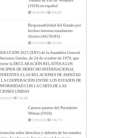
Tratado de Paz de Versalles
(1919) en español
06/06/2010
394,005
Responsabilidad del Estado por
hechos internacionalmente
ilícitos (AG/56/83)
25/06/2010
263,005
SOLUCIÓN 2625 (XXV) de la Asamblea General
Naciones Unidas, de 24 de octubre de 1970, que
ntiene la DECLARACIÓN RELATIVA A LOS
INCIPIOS DE DERECHO INTERNACIONAL
FERENTES A LAS RELACIONES DE AMISTAD
A LA COOPERACIÓN ENTRE LOS ESTADOS DE
NFORMIDAD CON LA CARTA DE LAS
CIONES UNIDAS
4/06/2010
238,586
Catorce puntos del Presidente
Wilson (1918)
17/06/2010
166,773
vención sobre derechos y deberes de los estados