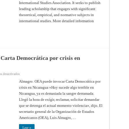
September
International Studies Association. It seeks to publish
2021
leading scholarship that engages with significant
theoretical, empirical, and normative subjects in
international studies. More detailed information
Carta Democrática por crisis en
en
s desactivados
Almagro:
OEA
Almagro: OEA puede invocar Carta Democrática por
puede
crisis en Nicaragua «Hoy sucede algo terrible en
invocar
Carta
Nicaragua, ya es demasiada la sangre derramada.
Democrática
por
Llegó la hora de exigir, reclamar, solicitar demandar
crisis
en
que se detenga el actual momento violencia», dijo. El
Nicaragua
secretario general de la Organización de Estados
Americanos (OEA), Luis Almagro, …
Leer »