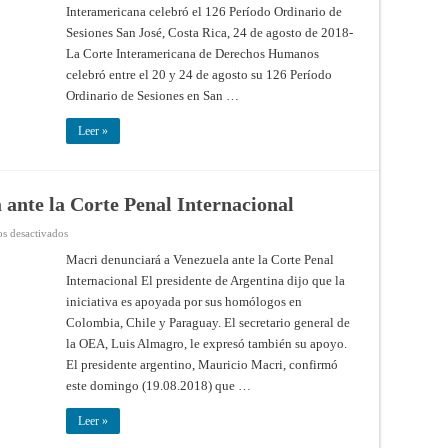
Interamericana celebró el 126 Período Ordinario de
Semana
34
Sesiones San José, Costa Rica, 24 de agosto de 2018-
La Corte Interamericana de Derechos Humanos
celebró entre el 20 y 24 de agosto su 126 Período
Ordinario de Sesiones en San …
Leer »
ante la Corte Penal Internacional
en
s desactivados
Macri
denunciará
Macri denunciará a Venezuela ante la Corte Penal
a
Internacional El presidente de Argentina dijo que la
Venezuela
ante
iniciativa es apoyada por sus homólogos en
la
Corte
Colombia, Chile y Paraguay. El secretario general de
Penal
Internacional
la OEA, Luis Almagro, le expresó también su apoyo.
El presidente argentino, Mauricio Macri, confirmó
este domingo (19.08.2018) que …
Leer »