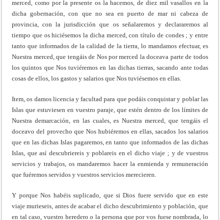
merced, como por la presente os la hacemos, de diez mil vasallos en la
dicha gobernación, con que no sea en puerto de mar ni cabeza de
provincia, con la jurisdicción que os señalaremos y declararemos al
tiempo que os hiciésemos la dicha merced, con título de condes ; y entre
tanto que informados de la calidad de la tierra, lo mandamos efectuar, es
Nuestra merced, que tengáis de Nos por merced la doceava parte de todos
los quintos que Nos tuviéremos en las dichas tierras, sacando ante todas
cosas de ellos, los gastos y salarios que Nos tuviésemos en ellas.
Item, os damos licencia y facultad para que podáis conquistar y poblar las
Islas que estuviesen en vuestro paraje, que estén dentro de los límites de
Nuestra demarcación, en las cuales, es Nuestra merced, que tengáis el
doceavo del provecho que Nos hubiéremos en ellas, sacados los salarios
que en las dichas Islas pagaremos, en tanto que informados de las dichas
Islas, que así descubriereis y poblareis en el dicho viaje ; y de vuestros
servicios y trabajos, os mandaremos hacer la enmienda y remuneración
que fuéremos servidos y vuestros servicios merecieren.
Y porque Nos habéis suplicado, que si Dios fuere servido que en este
viaje murieseis, antes de acabar el dicho descubrimiento y población, que
en tal caso, vuestro heredero o la persona que por vos fuese nombrada, lo