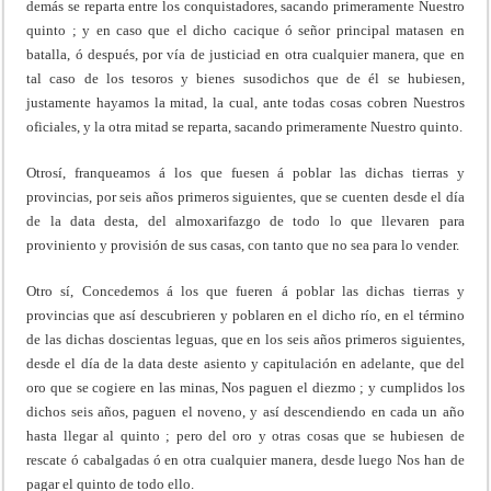
demás se reparta entre los conquistadores, sacando primeramente Nuestro
quinto ; y en caso que el dicho cacique ó señor principal matasen en
batalla, ó después, por vía de justiciad en otra cualquier manera, que en
tal caso de los tesoros y bienes susodichos que de él se hubiesen,
justamente hayamos la mitad, la cual, ante todas cosas cobren Nuestros
oficiales, y la otra mitad se reparta, sacando primeramente Nuestro quinto.
Otrosí, franqueamos á los que fuesen á poblar las dichas tierras y
provincias, por seis años primeros siguientes, que se cuenten desde el día
de la data desta, del almoxarifazgo de todo lo que llevaren para
proviniento y provisión de sus casas, con tanto que no sea para lo vender.
Otro sí, Concedemos á los que fueren á poblar las dichas tierras y
provincias que así descubrieren y poblaren en el dicho río, en el término
de las dichas doscientas leguas, que en los seis años primeros siguientes,
desde el día de la data deste asiento y capitulación en adelante, que del
oro que se cogiere en las minas, Nos paguen el diezmo ; y cumplidos los
dichos seis años, paguen el noveno, y así descendiendo en cada un año
hasta llegar al quinto ; pero del oro y otras cosas que se hubiesen de
rescate ó cabalgadas ó en otra cualquier manera, desde luego Nos han de
pagar el quinto de todo ello.