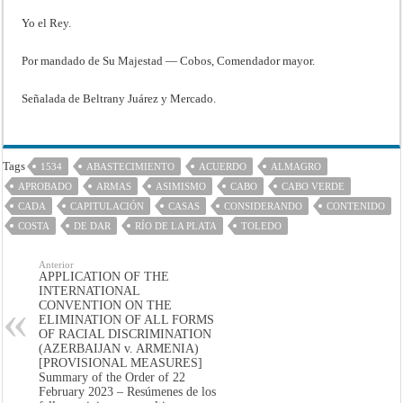
Yo el Rey.
Por mandado de Su Majestad — Cobos, Comendador mayor.
Señalada de Beltrany Juárez y Mercado.
Tags
1534
ABASTECIMIENTO
ACUERDO
ALMAGRO
APROBADO
ARMAS
ASIMISMO
CABO
CABO VERDE
CADA
CAPITULACIÓN
CASAS
CONSIDERANDO
CONTENIDO
COSTA
DE DAR
RÍO DE LA PLATA
TOLEDO
Anterior
APPLICATION OF THE
INTERNATIONAL
CONVENTION ON THE
ELIMINATION OF ALL FORMS
OF RACIAL DISCRIMINATION
(AZERBAIJAN v. ARMENIA)
[PROVISIONAL MEASURES]
Summary of the Order of 22
February 2023 – Resúmenes de los