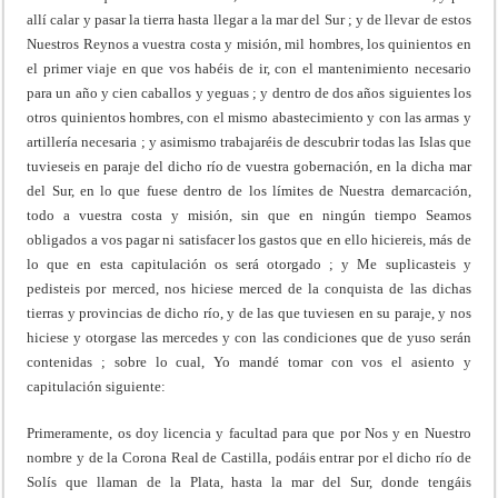
allí calar y pasar la tierra hasta llegar a la mar del Sur ; y de llevar de estos
Nuestros Reynos a vuestra costa y misión, mil hombres, los quinientos en
el primer viaje en que vos habéis de ir, con el mantenimiento necesario
para un año y cien caballos y yeguas ; y dentro de dos años siguientes los
otros quinientos hombres, con el mismo abastecimiento y con las armas y
artillería necesaria ; y asimismo trabajaréis de descubrir todas las Islas que
tuvieseis en paraje del dicho río de vuestra gobernación, en la dicha mar
del Sur, en lo que fuese dentro de los límites de Nuestra demarcación,
todo a vuestra costa y misión, sin que en ningún tiempo Seamos
obligados a vos pagar ni satisfacer los gastos que en ello hiciereis, más de
lo que en esta capitulación os será otorgado ; y Me suplicasteis y
pedisteis por merced, nos hiciese merced de la conquista de las dichas
tierras y provincias de dicho río, y de las que tuviesen en su paraje, y nos
hiciese y otorgase las mercedes y con las condiciones que de yuso serán
contenidas ; sobre lo cual, Yo mandé tomar con vos el asiento y
capitulación siguiente:
Primeramente, os doy licencia y facultad para que por Nos y en Nuestro
nombre y de la Corona Real de Castilla, podáis entrar por el dicho río de
Solís que llaman de la Plata, hasta la mar del Sur, donde tengáis