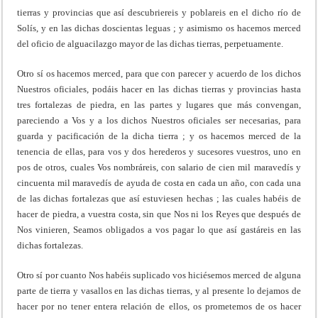
tierras y provincias que así descubriereis y poblareis en el dicho río de
Solís, y en las dichas doscientas leguas ; y asimismo os hacemos merced
del oficio de alguacilazgo mayor de las dichas tierras, perpetuamente.
Otro sí os hacemos merced, para que con parecer y acuerdo de los dichos
Nuestros oficiales, podáis hacer en las dichas tierras y provincias hasta
tres fortalezas de piedra, en las partes y lugares que más convengan,
pareciendo a Vos y a los dichos Nuestros oficiales ser necesarias, para
guarda y pacificación de la dicha tierra ; y os hacemos merced de la
tenencia de ellas, para vos y dos herederos y sucesores vuestros, uno en
pos de otros, cuales Vos nombráreis, con salario de cien mil maravedís y
cincuenta mil maravedís de ayuda de costa en cada un año, con cada una
de las dichas fortalezas que así estuviesen hechas ; las cuales habéis de
hacer de piedra, a vuestra costa, sin que Nos ni los Reyes que después de
Nos vinieren, Seamos obligados a vos pagar lo que así gastáreis en las
dichas fortalezas.
Otro sí por cuanto Nos habéis suplicado vos hiciésemos merced de alguna
parte de tierra y vasallos en las dichas tierras, y al presente lo dejamos de
hacer por no tener entera relación de ellos, os prometemos de os hacer