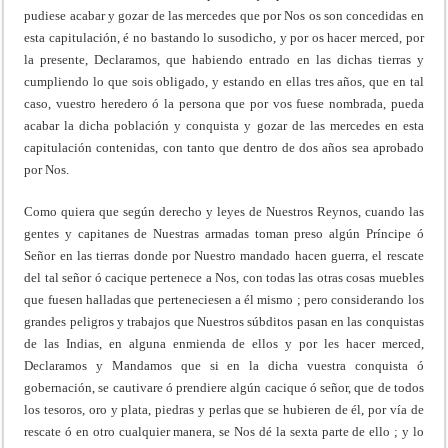
pudiese acabar y gozar de las mercedes que por Nos os son concedidas en
esta capitulación, é no bastando lo susodicho, y por os hacer merced, por
la presente, Declaramos, que habiendo entrado en las dichas tierras y
cumpliendo lo que sois obligado, y estando en ellas tres años, que en tal
caso, vuestro heredero ó la persona que por vos fuese nombrada, pueda
acabar la dicha población y conquista y gozar de las mercedes en esta
capitulación contenidas, con tanto que dentro de dos años sea aprobado
por Nos.
Como quiera que según derecho y leyes de Nuestros Reynos, cuando las
gentes y capitanes de Nuestras armadas toman preso algún Príncipe ó
Señor en las tierras donde por Nuestro mandado hacen guerra, el rescate
del tal señor ó cacique pertenece a Nos, con todas las otras cosas muebles
que fuesen halladas que perteneciesen a él mismo ; pero considerando los
grandes peligros y trabajos que Nuestros súbditos pasan en las conquistas
de las Indias, en alguna enmienda de ellos y por les hacer merced,
Declaramos y Mandamos que si en la dicha vuestra conquista ó
gobernación, se cautivare ó prendiere algún cacique ó señor, que de todos
los tesoros, oro y plata, piedras y perlas que se hubieren de él, por vía de
rescate ó en otro cualquier manera, se Nos dé la sexta parte de ello ; y lo