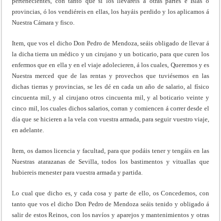
pertenecientes, con tanto que si los lleváreis á otras partes é Islas ó
provincias, ó los vendiéreis en ellas, los hayáis perdido y los aplicamos á
Nuestra Cámara y fisco.
Item, que vos el dicho Don Pedro de Mendoza, seáis obligado de llevar á
la dicha tierra un médico y un cirujano y un boticario, para que curen los
enfermos que en ella y en el viaje adolecieren, á los cuales, Queremos y es
Nuestra merced que de las rentas y provechos que tuviésemos en las
dichas tierras y provincias, se les dé en cada un año de salario, al físico
cincuenta mil, y al cirujano otros cincuenta mil, y al boticario veinte y
cinco mil, los cuales dichos salarios, corran y comiencen á correr desde el
día que se hicieren a la vela con vuestra armada, para seguir vuestro viaje,
en adelante.
Item, os damos licencia y facultad, para que podáis tener y tengáis en las
Nuestras atarazanas de Sevilla, todos los bastimentos y vituallas que
hubiereis menester para vuestra armada y partida.
Lo cual que dicho es, y cada cosa y parte de ello, os Concedemos, con
tanto que vos el dicho Don Pedro de Mendoza seáis tenido y obligado á
salir de estos Reinos, con los navíos y aparejos y mantenimientos y otras