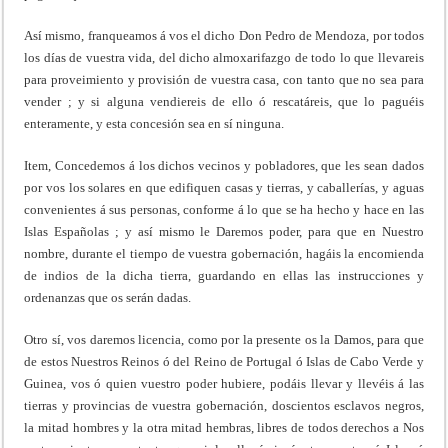
Así mismo, franqueamos á vos el dicho Don Pedro de Mendoza, por todos
los días de vuestra vida, del dicho almoxarifazgo de todo lo que llevareis
para proveimiento y provisión de vuestra casa, con tanto que no sea para
vender ; y si alguna vendiereis de ello ó rescatáreis, que lo paguéis
enteramente, y esta concesión sea en sí ninguna.
Item, Concedemos á los dichos vecinos y pobladores, que les sean dados
por vos los solares en que edifiquen casas y tierras, y caballerías, y aguas
convenientes á sus personas, conforme á lo que se ha hecho y hace en las
Islas Españolas ; y así mismo le Daremos poder, para que en Nuestro
nombre, durante el tiempo de vuestra gobernación, hagáis la encomienda
de indios de la dicha tierra, guardando en ellas las instrucciones y
ordenanzas que os serán dadas.
Otro sí, vos daremos licencia, como por la presente os la Damos, para que
de estos Nuestros Reinos ó del Reino de Portugal ó Islas de Cabo Verde y
Guinea, vos ó quien vuestro poder hubiere, podáis llevar y llevéis á las
tierras y provincias de vuestra gobernación, doscientos esclavos negros,
la mitad hombres y la otra mitad hembras, libres de todos derechos a Nos