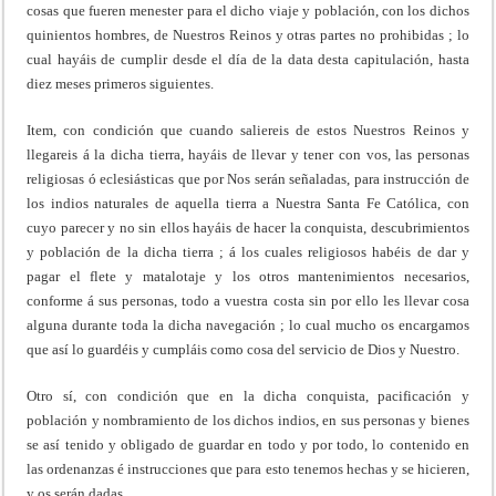
cosas que fueren menester para el dicho viaje y población, con los dichos
quinientos hombres, de Nuestros Reinos y otras partes no prohibidas ; lo
cual hayáis de cumplir desde el día de la data desta capitulación, hasta
diez meses primeros siguientes.
Item, con condición que cuando saliereis de estos Nuestros Reinos y
llegareis á la dicha tierra, hayáis de llevar y tener con vos, las personas
religiosas ó eclesiásticas que por Nos serán señaladas, para instrucción de
los indios naturales de aquella tierra a Nuestra Santa Fe Católica, con
cuyo parecer y no sin ellos hayáis de hacer la conquista, descubrimientos
y población de la dicha tierra ; á los cuales religiosos habéis de dar y
pagar el flete y matalotaje y los otros mantenimientos necesarios,
conforme á sus personas, todo a vuestra costa sin por ello les llevar cosa
alguna durante toda la dicha navegación ; lo cual mucho os encargamos
que así lo guardéis y cumpláis como cosa del servicio de Dios y Nuestro.
Otro sí, con condición que en la dicha conquista, pacificación y
población y nombramiento de los dichos indios, en sus personas y bienes
se así tenido y obligado de guardar en todo y por todo, lo contenido en
las ordenanzas é instrucciones que para esto tenemos hechas y se hicieren,
y os serán dadas.