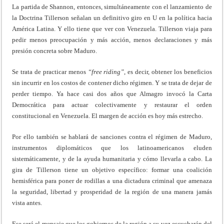
La partida de Shannon, entonces, simultáneamente con el lanzamiento de
la Doctrina Tillerson señalan un definitivo giro en U en la política hacia
América Latina. Y ello tiene que ver con Venezuela. Tillerson viaja para
pedir menos preocupación y más acción, menos declaraciones y más
presión concreta sobre Maduro.
Se trata de practicar menos
“free riding”
, es decir, obtener los beneficios
sin incurrir en los costos de contener dicho régimen. Y se trata de dejar de
perder tiempo. Ya hace casi dos años que Almagro invocó la Carta
Democrática para actuar colectivamente y restaurar el orden
constitucional en Venezuela. El margen de acción es hoy más estrecho.
Por ello también se hablará de sanciones contra el régimen de Maduro,
instrumentos diplomáticos que los latinoamericanos eluden
sistemáticamente, y de la ayuda humanitaria y cómo llevarla a cabo. La
gira de Tillerson tiene un objetivo específico: formar una coalición
hemisférica para poner de rodillas a una dictadura criminal que amenaza
la seguridad, libertad y prosperidad de la región de una manera jamás
vista antes.
Ese será el mensaje que los gobiernos de la región a su vez escucharán del