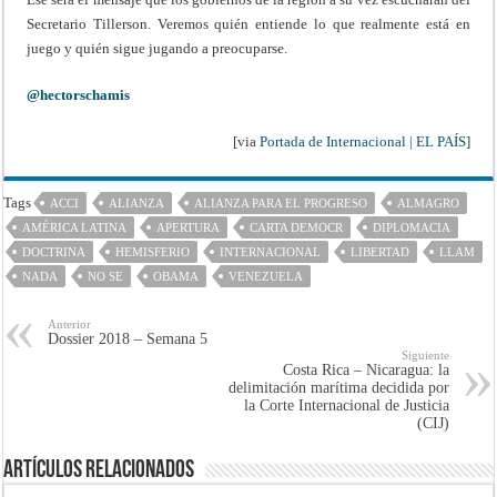
Secretario Tillerson. Veremos quién entiende lo que realmente está en
juego y quién sigue jugando a preocuparse.
@hectorschamis
[via
Portada de Internacional | EL PAÍS
]
Tags
ACCI
ALIANZA
ALIANZA PARA EL PROGRESO
ALMAGRO
AMÉRICA LATINA
APERTURA
CARTA DEMOCR
DIPLOMACIA
DOCTRINA
HEMISFERIO
INTERNACIONAL
LIBERTAD
LLAM
NADA
NO SE
OBAMA
VENEZUELA
Anterior
Dossier 2018 – Semana 5
Siguiente
Costa Rica – Nicaragua: la
delimitación marítima decidida por
la Corte Internacional de Justicia
(CIJ)
Artículos Relacionados