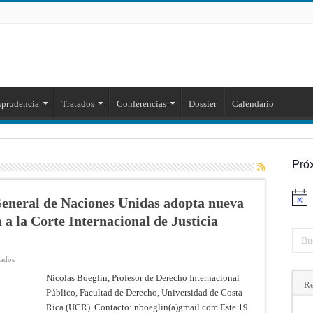
sprudencia
Tratados
Conferencias
Dossier
Calendario
Pró
 General de Naciones Unidas adopta nueva
Aviso
a a la Corte Internacional de Justicia
en
vados
Israel
/
Nicolas Boeglin, Profesor de Derecho Internacional
Palestina:
Re
Público, Facultad de Derecho, Universidad de Costa
Asamblea
General
Rica (UCR). Contacto: nboeglin(a)gmail.com Este 19
de