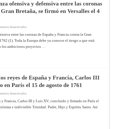
parte
nza ofensiva y defensiva entre las coronas
y
el
 Gran Bretaña, se firmó en Versalles el 4
de
la
Gran
Bretaña
por
en
tarios desactivados
otra;
Convención
firmado
particular
ensiva entre las coronas de España y Francia contra la Gran
en
de
Paris
e 1762 (1). Toda la Europa debe ya conocer el riesgo a que está
alianza
el
ofensiva
10
an los ambiciosos proyectos …
y
de
defensiva
febrero
entre
de
las
1763;
coronas
en
de
cuya
España
fecha
y
accedió
Francia
los reyes de España y Francia, Carlos III
al
contra
mismo
la
o en París el 15 de agosto de 1761
tratado
Gran
su
Bretaña,
Majestad
se
en
tarios desactivados
fidelísima
firmó
Tercer
en
pacto
 y Francia, Carlos III y Luis XV; concluido y firmado en París el
Versalles
de
el
tísima e indivisible Trinidad: Padre, Hijo y Espíritu Santo. Así
familia
4
entre
de
los
febrero
reyes
de
de
1762
España
y