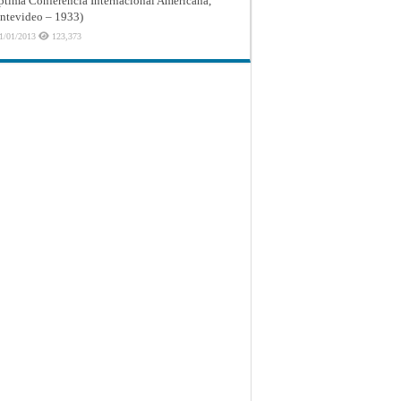
ptima Conferencia Internacional Americana,
tevideo – 1933)
1/01/2013
123,373