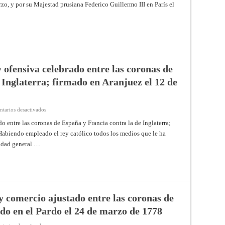
rzo, y por su Majestad prusiana Federico Guillermo III en París el
y
alianza
entre
España
y
Prusia,
firmado
en
Basilea
el
20
 ofensiva celebrado entre las coronas de
de
enero
 Inglaterra; firmado en Aranjuez el 12 de
de
1814;
y
ratificado
por
en
tarios desactivados
las
Tratado
cortes
de
o entre las coronas de España y Francia contra la de Inglaterra;
generales
alianza
del
 Habiendo empleado el rey católico todos los medios que le ha
defensiva
reino,
y
en
lidad general …
ofensiva
Madrid
celebrado
el
entre
8
las
de
coronas
marzo,
de
y
España
por
y
su
Francia
y comercio ajustado entre las coronas de
Majestad
contra
prusiana
la
do en el Pardo el 24 de marzo de 1778
Federico
de
Guillermo
Inglaterra;
III
firmado
en