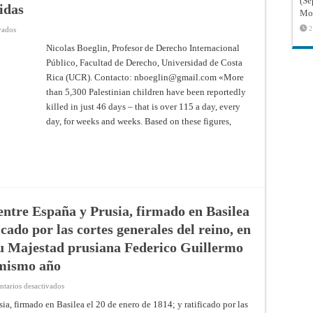
(Sé
Internacional
idas
de
Mon
Justicia
en
2
vados
Gaza
/
Nicolas Boeglin, Profesor de Derecho Internacional
Israel
Público, Facultad de Derecho, Universidad de Costa
:
Secretario
Rica (UCR). Contacto:
nboeglin@gmail.com
«More
General
de
than 5,300 Palestinian children have been reportedly
Naciones
Unidas
killed in just 46 days – that is over 115 a day, every
activa
day, for weeks and weeks. Based on these figures,
Artículo
99
de
la
Carta
de
Naciones
Unidas
entre España y Prusia, firmado en Basilea
icado por las cortes generales del reino, en
su Majestad prusiana Federico Guillermo
l mismo año
en
tarios desactivados
Tratado
de
ia, firmado en Basilea el 20 de enero de 1814; y ratificado por las
amistad