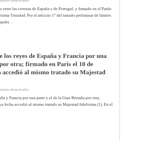
tarios desactivados
en
en
Tratado
París
Aranjuez
de
o entre las coronas de España y de Portugal; y firmado en el Pardo
el
el
amistad,
17
12
sima Trinidad. Por el artículo 1° del tratado preliminar de límites
garantía
de
de
y
abril
España …
abril
comercio
del
de
ajustado
mismo
1779
entre
año
las
coronas
de
España
y
de
re los reyes de España y Francia por una
Portugal;
y
por otra; firmado en Paris el 10 de
firmado
en
a accedió al mismo tratado su Majestad
el
Pardo
el
24
de
en
tarios desactivados
marzo
Tratado
de
definitivo
aña y Francia por una parte y el de la Gran Bretaña por otra;
1778
de
ya fecha accedió al mismo tratado su Majestad fidelísima (1). En el
paz
entre
los
reyes
de
España
y
Francia
por
una