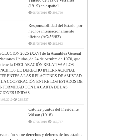
Tratado de Paz de Versalles
(1919) en español
06/06/2010
393,790
Responsabilidad del Estado por
hechos internacionalmente
ilícitos (AG/56/83)
25/06/2010
262,933
SOLUCIÓN 2625 (XXV) de la Asamblea General
Naciones Unidas, de 24 de octubre de 1970, que
ntiene la DECLARACIÓN RELATIVA A LOS
INCIPIOS DE DERECHO INTERNACIONAL
FERENTES A LAS RELACIONES DE AMISTAD
A LA COOPERACIÓN ENTRE LOS ESTADOS DE
NFORMIDAD CON LA CARTA DE LAS
CIONES UNIDAS
4/06/2010
238,537
Catorce puntos del Presidente
Wilson (1918)
17/06/2010
166,737
vención sobre derechos y deberes de los estados