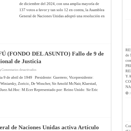
Naciones
de diciembre del 2024, con una amplia mayoría de
Unidas
adopta
137 votos a favor y tan solo 12 en contra, la Asamblea
nueva
General de Naciones Unidas adoptó una resolución en
solicitud
de
opinión
consultiva
a
la
Corte
Internacional
de
Justicia
RE
(CIJ)
 (FONDO DEL ASUNTO) Fallo de 9 de
de 
ional de Justicia
co
PR
en
Comentarios desactivados
RE
CASO
Y 
DEL
a 9 de abril de 1949 Presidente: Guerrero; Vicepresidente:
CANAL
CO
Winiarsky, Zoricic, De Wisscher, Sir Arnold McNair, Klaestad,
DE
NA
CORFÚ
Juez Ad.Hoc: M.Ecer Representado por: Reino Unido: Sir Eric
(FONDO
2
DEL
ASUNTO)
Fallo
de
9
de
abril
de
1949
–
Con
neral de Naciones Unidas activa Artículo
Corte