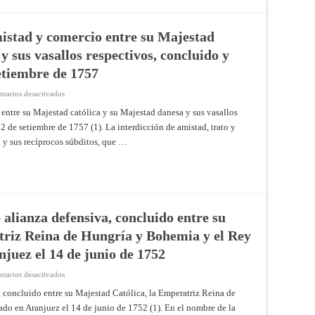
Francia,
Carlos
III
y
istad y comercio entre su Majestad
Luis
XV;
y sus vasallos respectivos, concluido y
concluido
y
etiembre de 1757
firmado
en
París
en
tarios desactivados
el
Convenio
15
de
ntre su Majestad católica y su Majestad danesa y sus vasallos
de
renovación
agosto
2 de setiembre de 1757 (1). La interdicción de amistad, trato y
de
de
amistad
1761
 y sus recíprocos súbditos, que …
y
comercio
entre
su
Majestad
católica
y
su
Majestad
 alianza defensiva, concluido entre su
danesa
y
triz Reina de Hungría y Bohemia y el Rey
sus
vasallos
juez el 14 de junio de 1752
respectivos,
concluido
y
en
tarios desactivados
firmado
Tratado
en
(llamado
a, concluido entre su Majestad Católica, la Emperatriz Reina de
La
de
Haya
do en Aranjuez el 14 de junio de 1752 (1). En el nombre de la
Italia)
a