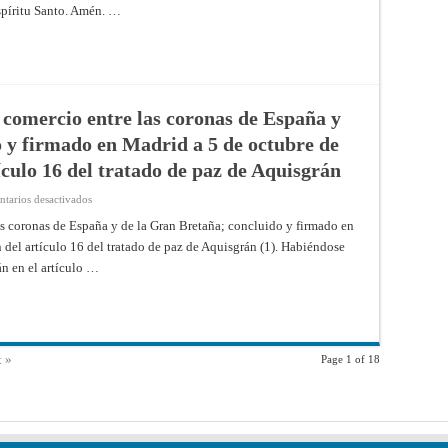
de
22
spíritu Santo. Amén. …
alianza
de
defensiva,
setiembre
concluido
de
entre
1757
su
Majestad
Católica,
la
Emperatriz
 comercio entre las coronas de España y
Reina
de
 y firmado en Madrid a 5 de octubre de
Hungría
y
ículo 16 del tratado de paz de Aquisgrán
Bohemia
y
el
en
tarios desactivados
Rey
Tratado
de
de
s coronas de España y de la Gran Bretaña; concluido y firmado en
Cerdeña;
indemnizaciones
y
 del artículo 16 del tratado de paz de Aquisgrán (1). Habiéndose
y
firmado
comercio
en
án en el artículo …
entre
Aranjuez
las
el
coronas
14
de
de
España
junio
y
de
de
1752
la
t »
Page 1 of 18
Gran
Bretaña;
concluido
y
firmado
en
Madrid