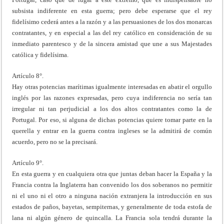
subsista indiferente en esta guerra; pero debe esperarse que el rey
fidelísimo cederá antes a la razón y a las persuasiones de los dos monarcas
contratantes, y en especial a las del rey católico en consideración de su
inmediato parentesco y de la sincera amistad que une a sus Majestades
católica y fidelísima.
Artículo 8°.
Hay otras potencias marítimas igualmente interesadas en abatir el orgullo
inglés por las razones expresadas, pero cuya indiferencia no sería tan
irregular ni tan perjudicial a los dos altos contratantes como la de
Portugal. Por eso, si alguna de dichas potencias quiere tomar parte en la
querella y entrar en la guerra contra ingleses se la admitirá de común
acuerdo, pero no se la precisará.
Artículo 9°.
En esta guerra y en cualquiera otra que juntas deban hacer la España y la
Francia contra la Inglaterra han convenido los dos soberanos no permitir
ni el uno ni el otro a ninguna nación extranjera la introducción en sus
estados de paños, bayetas, sempiternas, y generalmente de toda estofa de
lana ni algún género de quincalla. La Francia sola tendrá durante la