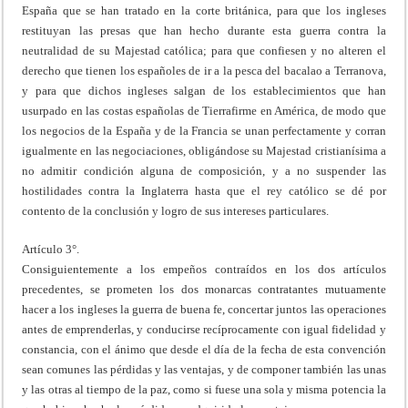
España que se han tratado en la corte británica, para que los ingleses
restituyan las presas que han hecho durante esta guerra contra la
neutralidad de su Majestad católica; para que confiesen y no alteren el
derecho que tienen los españoles de ir a la pesca del bacalao a Terranova,
y para que dichos ingleses salgan de los establecimientos que han
usurpado en las costas españolas de Tierrafirme en América, de modo que
los negocios de la España y de la Francia se unan perfectamente y corran
igualmente en las negociaciones, obligándose su Majestad cristianísima a
no admitir condición alguna de composición, y a no suspender las
hostilidades contra la Inglaterra hasta que el rey católico se dé por
contento de la conclusión y logro de sus intereses particulares.
Artículo 3°.
Consiguientemente a los empeños contraídos en los dos artículos
precedentes, se prometen los dos monarcas contratantes mutuamente
hacer a los ingleses la guerra de buena fe, concertar juntos las operaciones
antes de emprenderlas, y conducirse recíprocamente con igual fidelidad y
constancia, con el ánimo que desde el día de la fecha de esta convención
sean comunes las pérdidas y las ventajas, y de componer también las unas
y las otras al tiempo de la paz, como si fuese una sola y misma potencia la