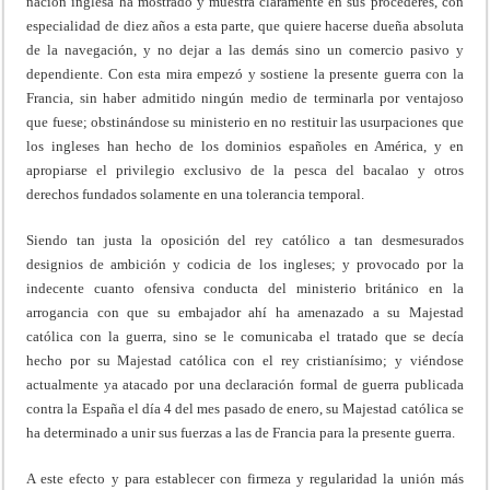
nación inglesa ha mostrado y muestra claramente en sus procederes, con
especialidad de diez años a esta parte, que quiere hacerse dueña absoluta
de la navegación, y no dejar a las demás sino un comercio pasivo y
dependiente. Con esta mira empezó y sostiene la presente guerra con la
Francia, sin haber admitido ningún medio de terminarla por ventajoso
que fuese; obstinándose su ministerio en no restituir las usurpaciones que
los ingleses han hecho de los dominios españoles en América, y en
apropiarse el privilegio exclusivo de la pesca del bacalao y otros
derechos fundados solamente en una tolerancia temporal.
Siendo tan justa la oposición del rey católico a tan desmesurados
designios de ambición y codicia de los ingleses; y provocado por la
indecente cuanto ofensiva conducta del ministerio británico en la
arrogancia con que su embajador ahí ha amenazado a su Majestad
católica con la guerra, sino se le comunicaba el tratado que se decía
hecho por su Majestad católica con el rey cristianísimo; y viéndose
actualmente ya atacado por una declaración formal de guerra publicada
contra la España el día 4 del mes pasado de enero, su Majestad católica se
ha determinado a unir sus fuerzas a las de Francia para la presente guerra.
A este efecto y para establecer con firmeza y regularidad la unión más