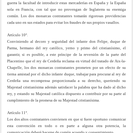
guerra la facultad de introducir estas mercaderías en España y la España
sola en Francia, con tal que no provengan de Inglaterra su enemiga
común. Los dos monarcas contratantes tomarán rigorosas providencias
cada uno en sus estados para evitar los fraudes de sus propios vasallos.
Artículo 10°.
Conviniendo al decoro y seguridad del infante don Felipe, duque de
Parma, hermano del rey católico, yerno y primo del cristianísimo, el
garantir, si es posible, a este príncipe de la reversión de la parte del
Placentino que el rey de Cerdeña reclama en virtud del tratado de Aix-la-
Chapelle, los dos monarcas contratantes prometen por un efecto de su
tierna amistad por el dicho infante duque, trabajar para procurar al rey de
Cerdeña una recompensa proporcionada a su derecho, queriendo su
Majestad cristianísima además satisfacer la palabra que ha dado al dicho
rey, y estando su Majestad católica dispuesto a contribuir por su parte al
cumplimiento de la promesa de su Majestad cristianísima.
Artículo 11°.
Los dos altos contratantes convienen en que si fuere oportuno comunicar
esta convención en todo o en parte a alguna otra potencia, la
comunicación deberá hacerse de común acuerdo y consentimiento.