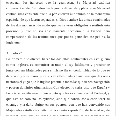
evacuarán los franceses que la guarnecen. Su Majestad católica
conservará en depósito durante la guerra dicha isla y plaza, y su Majestad
cristianísima consiente que a la paz vuelvan al dominio de la monarquía
española, de que fueron separadas, si Dios bendice las armas combinadas
de los dos monarcas, de modo que no se vean obligados a restituir esta
posesión, y que no sea absolutamente necesaria a la Francia para
compensación de las restituciones que por su parte debiese pedir a la
Inglaterra.
Artículo 7°.
Lo primero que ofrecen hacer los dos altos contratantes en esta guerra
contra ingleses, es comunicar su unión al rey fidelísimo y procurar se
junte con sus Majestades para el mismo fin en conformidad de lo que se
debe a sí y a su reino, pues sus vasallos padecen aun más que las otras
naciones el yugo que la inglesa procura a todas las que tienen navegación
y poseen dominios ultramarinos. Con efecto, no sería justo que España y
Francia se sacrificasen por un objeto que les es común con el Portugal, y
que este no solo no las ayudase, sino que continuase a enriquecer su
enemigo y a darle abrigo en sus puertos; con que han convenido sus
Majestades católica y cristianísima en esta suposición, declarar al rey de
Portugal, caso que dé lugar a este extremo, que es indispensable no