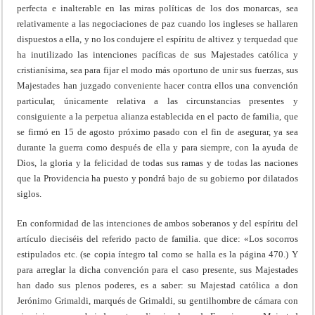
perfecta e inalterable en las miras políticas de los dos monarcas, sea
relativamente a las negociaciones de paz cuando los ingleses se hallaren
dispuestos a ella, y no los condujere el espíritu de altivez y terquedad que
ha inutilizado las intenciones pacíficas de sus Majestades católica y
cristianísima, sea para fijar el modo más oportuno de unir sus fuerzas, sus
Majestades han juzgado conveniente hacer contra ellos una convención
particular, únicamente relativa a las circunstancias presentes y
consiguiente a la perpetua alianza establecida en el pacto de familia, que
se firmó en 15 de agosto próximo pasado con el fin de asegurar, ya sea
durante la guerra como después de ella y para siempre, con la ayuda de
Dios, la gloria y la felicidad de todas sus ramas y de todas las naciones
que la Providencia ha puesto y pondrá bajo de su gobierno por dilatados
siglos.
En conformidad de las intenciones de ambos soberanos y del espíritu del
artículo dieciséis del referido pacto de familia. que dice: «Los socorros
estipulados etc. (se copia íntegro tal como se halla es la página 470.) Y
para arreglar la dicha convención para el caso presente, sus Majestades
han dado sus plenos poderes, es a saber: su Majestad católica a don
Jerónimo Grimaldi, marqués de Grimaldi, su gentilhombre de cámara con