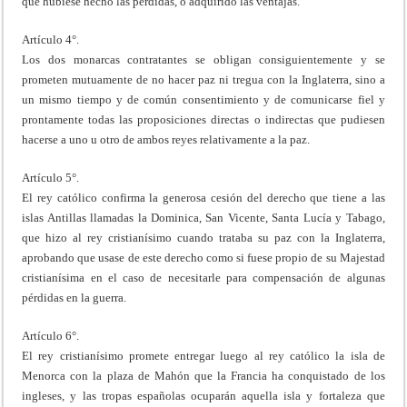
que hubiese hecho las pérdidas, o adquirido las ventajas.
Artículo 4°.
Los dos monarcas contratantes se obligan consiguientemente y se
prometen mutuamente de no hacer paz ni tregua con la Inglaterra, sino a
un mismo tiempo y de común consentimiento y de comunicarse fiel y
prontamente todas las proposiciones directas o indirectas que pudiesen
hacerse a uno u otro de ambos reyes relativamente a la paz.
Artículo 5°.
El rey católico confirma la generosa cesión del derecho que tiene a las
islas Antillas llamadas la Dominica, San Vicente, Santa Lucía y Tabago,
que hizo al rey cristianísimo cuando trataba su paz con la Inglaterra,
aprobando que usase de este derecho como si fuese propio de su Majestad
cristianísima en el caso de necesitarle para compensación de algunas
pérdidas en la guerra.
Artículo 6°.
El rey cristianísimo promete entregar luego al rey católico la isla de
Menorca con la plaza de Mahón que la Francia ha conquistado de los
ingleses, y las tropas españolas ocuparán aquella isla y fortaleza que