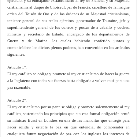
ejercicio, y su embajador extraordinario al rey de Francia; y su Majestad
cristianísima al duque de Choiseul, par de Francia, caballero de la insigne
orden del Toisón de Oro y de las órdenes de su Majestad cristianísima,
teniente general de sus reales ejércitos, gobernador de Touraine, jefe y
superintendente general de los correos y postas de a caballo y coches,
ministro y secretario de Estado, encargado de los departamentos de
Guerra y de Marina: los cuales habiendo conferido juntos y
comunicádose los dichos plenos poderes, han convenido en los artículos
siguientes:
Artículo 1°.
El rey católico se obliga y promete al rey cristianísimo de hacer la guerra
a la Inglaterra con todas sus fuerzas hasta obligarla a volver en sí para una
paz razonable.
Artículo 2°.
El rey cristianísimo por su parte se obliga y promete solemnemente al rey
católico, sosteniendo los principios que sin esta formal obligación sentó
su ministro Bussi en Londres en una de las memorias que entregó para
hacer sólida y estable la paz en que entendía, de comprender en
cualquiera futura negociación de paz con los ingleses los intereses de