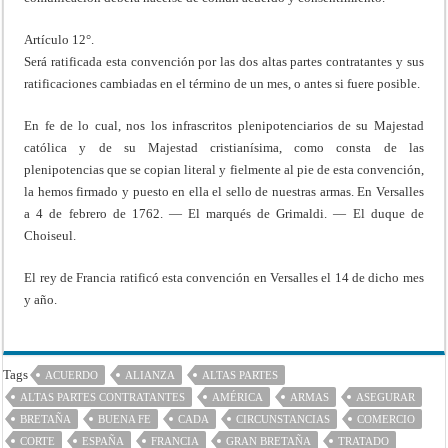
Artículo 12°.
Será ratificada esta convención por las dos altas partes contratantes y sus
ratificaciones cambiadas en el término de un mes, o antes si fuere posible.
En fe de lo cual, nos los infrascritos plenipotenciarios de su Majestad
católica y de su Majestad cristianísima, como consta de las
plenipotencias que se copian literal y fielmente al pie de esta convención,
la hemos firmado y puesto en ella el sello de nuestras armas. En Versalles
a 4 de febrero de 1762. — El marqués de Grimaldi. — El duque de
Choiseul.
El rey de Francia ratificó esta convención en Versalles el 14 de dicho mes
y año.
Tags
ACUERDO
ALIANZA
ALTAS PARTES
ALTAS PARTES CONTRATANTES
AMÉRICA
ARMAS
ASEGURAR
BRETAÑA
BUENA FE
CADA
CIRCUNSTANCIAS
COMERCIO
CORTE
ESPAÑA
FRANCIA
GRAN BRETAÑA
TRATADO