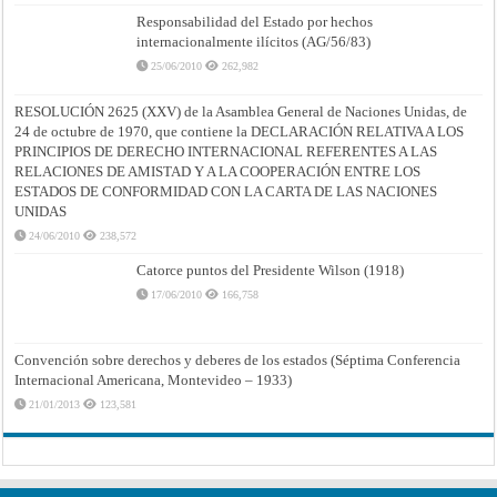
Responsabilidad del Estado por hechos
internacionalmente ilícitos (AG/56/83)
25/06/2010
262,982
RESOLUCIÓN 2625 (XXV) de la Asamblea General de Naciones Unidas, de
24 de octubre de 1970, que contiene la DECLARACIÓN RELATIVA A LOS
PRINCIPIOS DE DERECHO INTERNACIONAL REFERENTES A LAS
RELACIONES DE AMISTAD Y A LA COOPERACIÓN ENTRE LOS
ESTADOS DE CONFORMIDAD CON LA CARTA DE LAS NACIONES
UNIDAS
24/06/2010
238,572
Catorce puntos del Presidente Wilson (1918)
17/06/2010
166,758
Convención sobre derechos y deberes de los estados (Séptima Conferencia
Internacional Americana, Montevideo – 1933)
21/01/2013
123,581