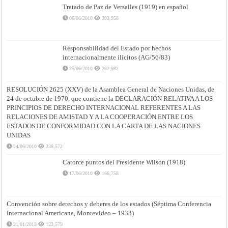
Tratado de Paz de Versalles (1919) en español
06/06/2010
393,958
Responsabilidad del Estado por hechos
internacionalmente ilícitos (AG/56/83)
25/06/2010
262,982
RESOLUCIÓN 2625 (XXV) de la Asamblea General de Naciones Unidas, de
24 de octubre de 1970, que contiene la DECLARACIÓN RELATIVA A LOS
PRINCIPIOS DE DERECHO INTERNACIONAL REFERENTES A LAS
RELACIONES DE AMISTAD Y A LA COOPERACIÓN ENTRE LOS
ESTADOS DE CONFORMIDAD CON LA CARTA DE LAS NACIONES
UNIDAS
24/06/2010
238,572
Catorce puntos del Presidente Wilson (1918)
17/06/2010
166,758
Convención sobre derechos y deberes de los estados (Séptima Conferencia
Internacional Americana, Montevideo – 1933)
21/01/2013
123,579