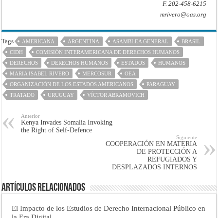
F. 202-458-6215
mrivero@oas.org
Tags
AMERICANA
ARGENTINA
ASAMBLEA GENERAL
BRASIL
CIDH
COMISIÓN INTERAMERICANA DE DERECHOS HUMANOS
DERECHOS
DERECHOS HUMANOS
ESTADOS
HUMANOS
MARIA ISABEL RIVERO
MERCOSUR
OEA
ORGANIZACIÓN DE LOS ESTADOS AMERICANOS
PARAGUAY
TRATADO
URUGUAY
VÍCTOR ABRAMOVICH
Anterior
Kenya Invades Somalia Invoking
the Right of Self-Defence
Siguiente
COOPERACIÓN EN MATERIA
DE PROTECCIÓN A
REFUGIADOS Y
DESPLAZADOS INTERNOS
Artículos Relacionados
El Impacto de los Estudios de Derecho Internacional Público en
la Era Digital