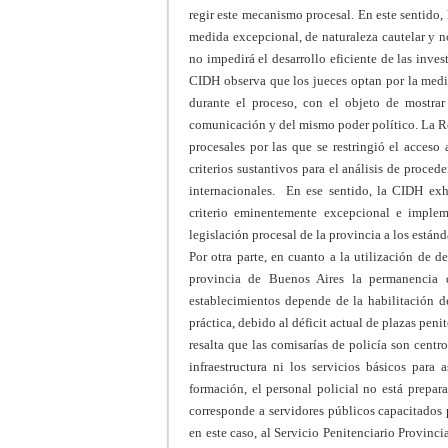
regir este mecanismo procesal. En este sentido,
medida excepcional, de naturaleza cautelar y n
no impedirá el desarrollo eficiente de las invest
CIDH observa que los jueces optan por la medid
durante el proceso, con el objeto de mostrar
comunicación y del mismo poder político. La Re
procesales por las que se restringió el acceso 
criterios sustantivos para el análisis de proced
internacionales. En ese sentido, la CIDH exh
criterio eminentemente excepcional e implem
legislación procesal de la provincia a los está
Por otra parte, en cuanto a la utilización de d
provincia de Buenos Aires la permanencia 
establecimientos depende de la habilitación de
práctica, debido al déficit actual de plazas peni
resalta que las comisarías de policía son cent
infraestructura ni los servicios básicos par
formación, el personal policial no está prepar
corresponde a servidores públicos capacitados p
en este caso, al Servicio Penitenciario Provinci