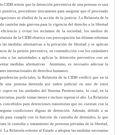
 la CIDH reitera que la detención preventiva de una persona es una
o punitiva, procedente únicamente para asegurar que el procesado
igaciones ni eludirá de la acción de la justicia. La Relatoría de la
a cautelar más gravosa para la vigencia del derecho a la libertad
 eficiencia y evitar los reclamos de la sociedad, los medios de
latoria de la CIDH observa con preocupación las últimas reformas
a las medidas alternativas a la privación de libertad y se aplican
encia de la prisión preventiva, en contradicción con los estándares
orta a las autoridades a aplicar la detención preventiva con un
entar medidas alternativas. Asimismo, es necesario adecuar la
ndares internacionales de derechos humanos.
ependencias policiales, la Relatoría de la CIDH verificó que en la
de una persona detenida por orden judicial en uno de estos
 cupos en las unidades del Sistema Penitenciario, lo cual, en la
tenciarias, puede tomar meses e incluso superar el año. La Relatoría
ros concebidos para detenciones transitorias que no cuentan con la
a asegurar condiciones dignas de detención. Además, debido a su
ado para cumplir con la función de custodia de detenidos, la que
ara la custodia y tratamiento de personas privadas de la libertad,
al. La Relatoría exhorta al Estado a adoptar las medidas necesarias