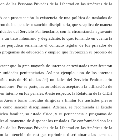
ion de las Personas Privadas de la Libertad en las Américas de la
tó con preocupación la existencia de una política de traslados de
no de los penales o sanción disciplinaria, que se aplica de manera
ridades del Servicio Penitenciario, con la circunstancia agravante
os a un trato inhumano y degradante, lo que, tomando en cuenta la
res perjudica seriamente el contacto regular de los privados de
r a programas de educación y empleo que favorezcan su proceso de
estacar que
la gran mayoría de internos entrevistados manifestaron
e unidades penitenciarias. Así por ejemplo, uno de los internos
 años más de 40 (de las 54) unidades del Servicio Penitenciario
siones. Por su parte, las autoridades aceptaron la utilización de
en interno en los penales. A este respecto, la Relatoría de la CIDH
 Aires a tomar medidas dirigidas a limitar los traslados previo
dos como sanción disciplinaria. Además, se recomienda al Estado
cleo familiar, su estado físico, y su pertenencia a programas de
les al momento de disponer los traslados. De conformidad con los
ión de las Personas Privadas de la Libertad en las Américas de la
n la intención de castigar, reprimir o discriminar a las personas