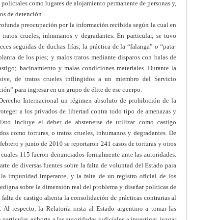
s policiales como lugares de alojamiento permanente de personas y,
os de detención.
rofunda preocupación por la información recibida según la cual en
, tratos crueles, inhumanos y degradantes. En particular, se tuvo
ces seguidas de duchas frías; la práctica de la “falanga” o “pata-
planta de los pies; y malos tratos mediante disparos con balas de
stigo; hacinamiento y malas condiciones materiales. Durante la
sive, de tratos crueles inflingidos a un miembro del Servicio
ción” para ingresar en un grupo de élite de ese cuerpo.
 Derecho Internacional un régimen absoluto de prohibición de la
proteger a los privados de libertad contra todo tipo de amenazas y
 Esto incluye el deber de abstenerse de utilizar como castigo
dos como torturas, o tratos crueles, inhumanos y degradantes. De
febrero y junio de 2010 se reportaron 241 casos de torturas y otros
s cuales 115 fueron denunciados formalmente ante las autoridades.
rte de diversas fuentes sobre la falta de voluntad del Estado para
la impunidad imperante, y la falta de un registro oficial de los
edigna sobre la dimensión real del problema y diseñar políticas de
 falta de castigo alienta la consolidación de prácticas contrarias al
 Al respecto, la Relatoría insta al Estado argentino a tomar las
 particular, exhorta a las autoridades judiciales a investigar, juzgar