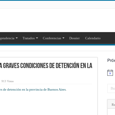
sprudencia
Tratados
Conferencias
Dossier
Calendario
Pró
a graves condiciones de detención en la
Aviso
913 Vistas
es de detención en la provincia de Buenos Aires
.
Re