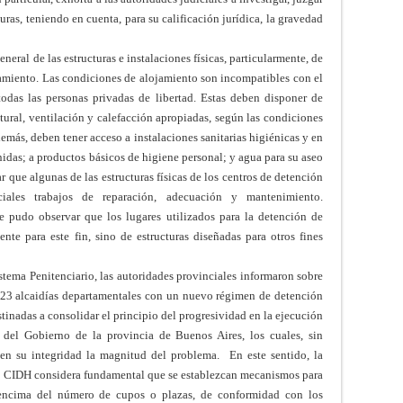
uras, teniendo en cuenta, para su calificación jurídica, la gravedad
eral de las estructuras e instalaciones físicas, particularmente, de
ernamiento. Las condiciones de alojamiento son incompatibles con el
odas las personas privadas de libertad. Estas
deben disponer de
atural, ventilación y calefacción apropiadas, según las condiciones
demás, deben tener acceso a instalaciones sanitarias higiénicas y en
nidas; a productos básicos de higiene personal; y agua para su aseo
r que algunas de las estructuras físicas de los centros de detención
ales trabajos de reparación, adecuación y mantenimiento.
se pudo observar que los lugares utilizados para la detención de
nte para este fin, sino de estructuras diseñadas para otros fines
stema Penitenciario, las autoridades provinciales informaron sobre
 23 alcaidías departamentales con un nuevo régimen de detención
stinadas a consolidar el principio del progresividad en la ejecución
s del Gobierno de la provincia de Buenos Aires, los cuales, sin
 en su integridad la magnitud del problema. En este sentido, la
la CIDH considera fundamental que se establezcan mecanismos para
 encima del número de cupos o plazas, de conformidad con los