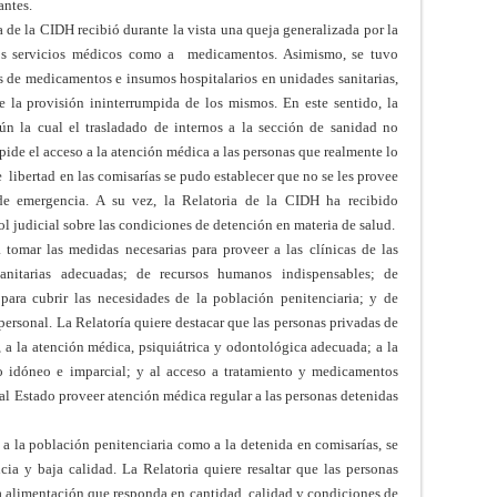
antes.
a de la CIDH recibió durante la vista una queja generalizada por la
 los servicios médicos como a medicamentos. Asimismo, se tuvo
s de medicamentos e insumos hospitalarios en unidades sanitarias,
e la provisión ininterrumpida de los mismos.
En este sentido, la
ún la cual el trasladado de internos a la sección de sanidad no
pide el acceso a la atención médica a las personas que realmente lo
e libertad en las comisarías se pudo establecer que no se les provee
de emergencia. A su vez, la Relatoria de la CIDH ha recibido
ol judicial sobre las condiciones de detención en materia de salud.
a tomar las medidas necesarias para proveer a las clínicas de las
 sanitarias adecuadas; de recursos humanos indispensables; de
ara cubrir las necesidades de la población penitenciaria; y de
 personal.
La Relatoría quiere destacar que l
as personas privadas de
r, a la atención médica, psiquiátrica y odontológica adecuada; a la
 idóneo e imparcial; y al acceso a tratamiento y medicamentos
al Estado proveer atención médica regular a las personas detenidas
 a la población penitenciaria como a la detenida en comisarías, se
ncia y baja calidad.
La Relatoria quiere resaltar que las personas
na alimentación que responda en cantidad, calidad y condiciones de