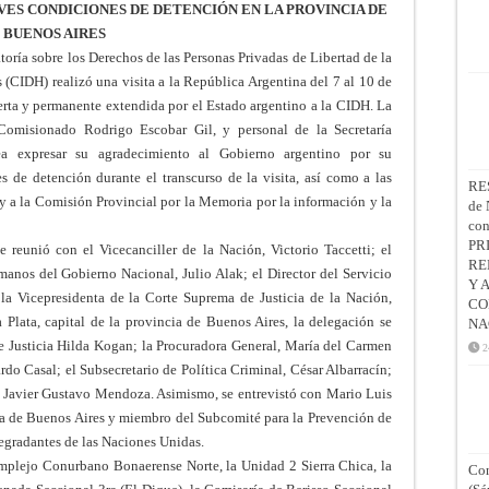
VES CONDICIONES DE DETENCIÓN EN LA PROVINCIA DE
BUENOS AIRES
oría sobre los Derechos de las Personas Privadas de Libertad de la
CIDH) realizó una visita a la República Argentina del 7 al 10 de
ierta y permanente extendida por el Estado argentino a la CIDH. La
 Comisionado Rodrigo Escobar Gil, y personal de la Secretaría
ea expresar su agradecimiento al Gobierno argentino por su
es de detención durante el transcurso de la visita, así como a las
RE
 a la Comisión Provincial por la Memoria por la información y la
de 
co
PR
 reunió con el Vicecanciller de la Nación, Victorio Taccetti; el
RE
anos del Gobierno Nacional, Julio Alak; el Director del Servicio
Y 
la Vicepresidenta de la Corte Suprema de Justicia de la Nación,
CO
Plata, capital de la provincia de Buenos Aires, la delegación se
NA
e Justicia Hilda Kogan; la Procuradora General, María del Carmen
2
rdo Casal; el Subsecretario de Política Criminal, César Albarracín;
e, Javier Gustavo Mendoza. Asimismo, se entrevistó con Mario Luis
ia de Buenos Aires y miembro del Subcomité para la Prevención de
egradantes de las Naciones Unidas.
mplejo Conurbano Bonaerense Norte, la Unidad 2 Sierra Chica, la
Con