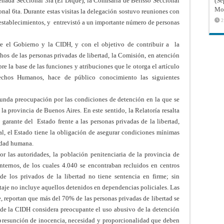
nada Seccional 3ra (El Dique), la Comisaría de Berisso Seccional
(Sé
Mon
nal 6ta. Durante estas visitas la delegación sostuvo reuniones con
2
 establecimientos, y entrevistó a un importante número de personas
re el Gobierno y la CIDH, y con el objetivo de contribuir a la
os de las personas privadas de libertad, la Comisión, en atención
e la base de las funciones y atribuciones que le otorga el artículo
chos Humanos, hace de público conocimiento las siguientes
funda preocupación por las condiciones de detención en la que se
la provincia de Buenos Aires. En este sentido, la Relatoría resalta
 garante del Estado frente a las personas privadas de la libertad,
al, el Estado tiene la obligación de asegurar condiciones mínimas
idad humana.
r las autoridades, la población penitenciaria de la provincia de
ternos, de los cuales 4.040 se encontraban recluidos en centros
 de los privados de la libertad no tiene sentencia en firme; sin
taje no incluye aquellos detenidos en dependencias policiales. Las
e, reportan que más del 70% de las personas privadas de libertad se
 de la CIDH considera preocupante el uso abusivo de la detención
 presunción de inocencia, necesidad y proporcionalidad que deben