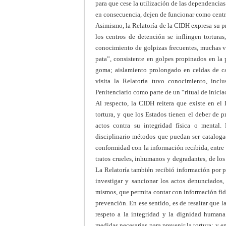
para que cese la utilización de las dependencia
en consecuencia, dejen de funcionar como centr
Asimismo, la Relatoría de la CIDH expresa su p
los centros de detención se inflingen torturas
conocimiento de golpizas frecuentes, muchas ve
pata”, consistente en golpes propinados en la 
goma; aislamiento prolongado en celdas de ca
visita la Relatoría tuvo conocimiento, inclu
Penitenciario como parte de un “ritual de inicia
Al respecto, la CIDH reitera que existe en el
tortura, y que los Estados tienen el deber de 
actos contra su integridad física o mental.
disciplinario métodos que puedan ser cataloga
conformidad con la información recibida, entre 
tratos crueles, inhumanos y degradantes, de lo
La Relatoría también recibió información por pa
investigar y sancionar los actos denunciados, 
mismos, que permita contar con información fid
prevención. En ese sentido, es de resaltar
que la
respeto a la integridad y la dignidad humana.
medidas necesarias para prevenir la tortura; y en