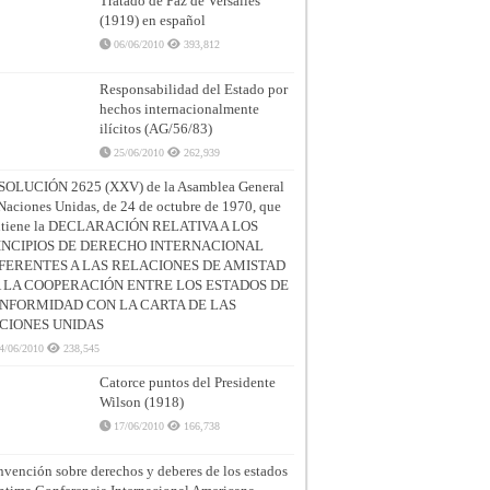
Tratado de Paz de Versalles
(1919) en español
06/06/2010
393,812
Responsabilidad del Estado por
hechos internacionalmente
ilícitos (AG/56/83)
25/06/2010
262,939
SOLUCIÓN 2625 (XXV) de la Asamblea General
Naciones Unidas, de 24 de octubre de 1970, que
ntiene la DECLARACIÓN RELATIVA A LOS
INCIPIOS DE DERECHO INTERNACIONAL
FERENTES A LAS RELACIONES DE AMISTAD
A LA COOPERACIÓN ENTRE LOS ESTADOS DE
NFORMIDAD CON LA CARTA DE LAS
CIONES UNIDAS
4/06/2010
238,545
Catorce puntos del Presidente
Wilson (1918)
17/06/2010
166,738
vención sobre derechos y deberes de los estados