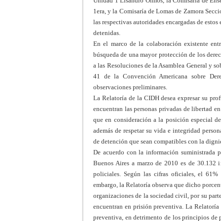
Unidad 1 Lisandro Olmos, la Comisaría de Ense
1era, y la Comisaría de Lomas de Zamora Seccio
las respectivas autoridades encargadas de estos
detenidas.
En el marco de la colaboración existente ent
búsqueda de una mayor protección de los derech
a las Resoluciones de la Asamblea General y sobr
41 de la Convención Americana sobre Dere
observaciones preliminares.
L
a Relatoría de la CIDH desea expresar su pro
encuentran las personas privadas de libertad en 
que en consideración a la posición especial de
además de respetar su vida e integridad person
de detención que sean compatibles con la dign
De acuerdo con la información suministrada po
Buenos Aires a marzo de 2010 es de 30.132 in
policiales. Según las cifras oficiales, el 61%
embargo, la Relatoría observa que dicho porcen
organizaciones de la sociedad civil, por su part
encuentran en prisión preventiva. La Relatoría
preventiva, en detrimento de los principios de