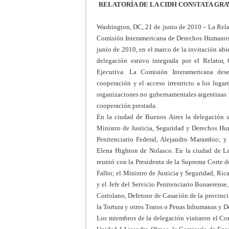
RELATORÍA DE LA CIDH CONSTATA GRA
Washington, DC, 21 de junio de 2010 – La Relat
Comisión Interamericana de Derechos Humanos (
junio de 2010, en el marco de la invitación ab
delegación estuvo integrada por el Relator,
Ejecutiva. La Comisión Interamericana des
cooperación y el acceso irrestricto a los lugar
organizaciones no gubernamentales argentinas y
cooperación prestada.
En la ciudad de Buenos Aires la delegación se
Ministro de Justicia, Seguridad y Derechos Hum
Penitenciario Federal, Alejandro Marambio; y 
Elena Highton de Nolasco. En la ciudad de La 
reunió con la Presidenta de la Suprema Corte d
Falbo; el Ministro de Justicia y Seguridad, Rica
y el Jefe del Servicio Penitenciario Bonaerens
Coriolano, Defensor de Casación de la provinc
la Tortura y otros Tratos o Penas Inhumanas y D
Los miembros de la delegación visitaron el Co