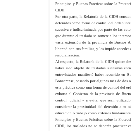
Principios y Buenas Practicas sobre la Protecc
CIDH.
Por otra parte
, la Relatoría de la CIDH consta
detenidos como forma de control del orden inter
sucesiva e indiscriminada por parte de las auto
que durante el traslado se somete a los intern
vasta extensión de la provincia de Buenos Ai
libertad con sus familias, y les impide accede
resocialización.
Al respecto, la Relatoría de la CIDH quiere d
haber sido objeto de traslados sucesivos entr
entrevistados manifestó haber recorrido en 6
Bonaerense, pasando por algunas más de dos oca
esta práctica como una forma de control del ord
exhorta al Gobierno de la provincia de Buenos
control judicial y a evitar que sean utiliza
considerar la proximidad del detenido a su nú
educación o trabajo como criterios fundamenta
Principios y Buenas Prácticas sobre la Protecc
CIDH, l
os traslados no se deberán practicar co