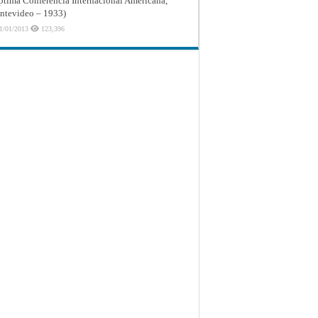
ptima Conferencia Internacional Americana,
tevideo – 1933)
1/01/2013
123,396