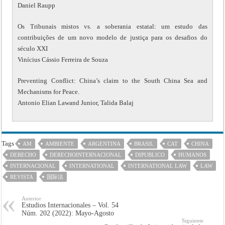
Daniel Raupp
Os Tribunais mistos vs. a soberania estatal: um estudo das
contribuições de um novo modelo de justiça para os desafios do
século XXI
Vinícius Cássio Ferreira de Souza
Preventing Conflict: China’s claim to the South China Sea and
Mechanisms for Peace.
Antonio Elian Lawand Junior, Talida Balaj
Tags
AM
AMBIENTE
ARGENTINA
BRASIL
CAT
CHINA
DERECHO
DERECHOINTERNACIONAL
DIPUBLICO
HUMANOS
INTERNACIONAL
INTERNATIONAL
INTERNATIONAL LAW
LAW
REVISTA
国际法
Anterior
Estudios Internacionales – Vol. 54
Núm. 202 (2022): Mayo-Agosto
Siguiente