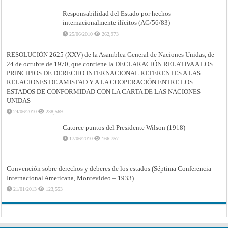
Responsabilidad del Estado por hechos
internacionalmente ilícitos (AG/56/83)
25/06/2010
262,973
RESOLUCIÓN 2625 (XXV) de la Asamblea General de Naciones Unidas, de
24 de octubre de 1970, que contiene la DECLARACIÓN RELATIVA A LOS
PRINCIPIOS DE DERECHO INTERNACIONAL REFERENTES A LAS
RELACIONES DE AMISTAD Y A LA COOPERACIÓN ENTRE LOS
ESTADOS DE CONFORMIDAD CON LA CARTA DE LAS NACIONES
UNIDAS
24/06/2010
238,569
Catorce puntos del Presidente Wilson (1918)
17/06/2010
166,757
Convención sobre derechos y deberes de los estados (Séptima Conferencia
Internacional Americana, Montevideo – 1933)
21/01/2013
123,553