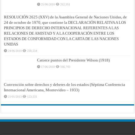
25/06/2010
262,951
RESOLUCIÓN 2625 (XXV) de la Asamblea General de Naciones Unidas, de
24 de octubre de 1970, que contiene la DECLARACIÓN RELATIVA A LOS
PRINCIPIOS DE DERECHO INTERNACIONAL REFERENTES A LAS
RELACIONES DE AMISTAD Y A LA COOPERACIÓN ENTRE LOS
ESTADOS DE CONFORMIDAD CON LA CARTA DE LAS NACIONES
UNIDAS
24/06/2010
238,554
Catorce puntos del Presidente Wilson (1918)
17/06/2010
166,743
Convención sobre derechos y deberes de los estados (Séptima Conferencia
Internacional Americana, Montevideo – 1933)
21/01/2013
123,531