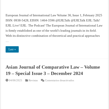
European Journal of International Law Volume 36, Issue 1, February 2025
ISSN: 0938-5428, EISSN: 1464-3596 @EJILTalk @EJILTalk EJIL:Talk!
EJIL:Live! EJIL: The Podcast! The European Journal of International Law
is firmly established as one of the world’s leading journals in its field.
With its distinctive combination of theoretical and practical approaches
…
Leer »
Asian Journal of Comparative Law – Volume
19 – Special Issue 3 – December 2024
en
04/06/2025
Revistas
Comentarios desactivados
Asian
Journal
of
Comparative
Law
–
Volume
19
–