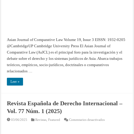
Special
Issue
3
–
December
2024
Asian Journal of Comparative Law Volume 19, Issue 3 EISSN: 1932-0205
@CambridgeUP Cambridge University Press El Asian Journal of
Comparative Law (AsJCL) es el principal foro para la investigación y el
debate sobre el derecho y los sistemas jurídicos de Asia. Abarca trabajos
teóricos, empíricos, socio-jurídicos, doctrinales o comparativos
relacionados …
Leer »
Revista Española de Derecho Internacional –
Vol. 77 Núm. 1 (2025)
en
03/06/2025
Revistas
,
Featured
Comentarios desactivados
Revista
Española
de
Derecho