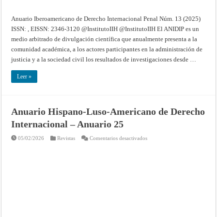
Anuario Iberoamericano de Derecho Internacional Penal Núm. 13 (2025)
ISSN: , EISSN: 2346-3120 @InstitutoIIH @InstitutoIIH El ANIDIP es un
medio arbitrado de divulgación científica que anualmente presenta a la
comunidad académica, a los actores participantes en la administración de
justicia y a la sociedad civil los resultados de investigaciones desde …
Leer »
Anuario Hispano-Luso-Americano de Derecho
Internacional – Anuario 25
en
05/02/2026
Revistas
Comentarios desactivados
Anuario
Hispano-
Luso-
Americano
de
Derecho
Internacional
–
Anuario
25