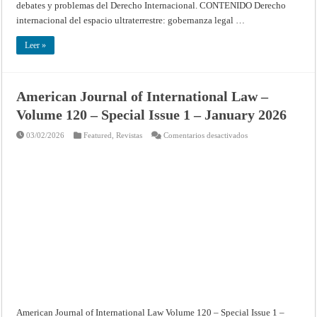
debates y problemas del Derecho Internacional. CONTENIDO Derecho
internacional del espacio ultraterrestre: gobernanza legal …
Leer »
American Journal of International Law –
Volume 120 – Special Issue 1 – January 2026
en
03/02/2026
Featured
,
Revistas
Comentarios desactivados
American
Journal
of
International
Law
–
Volume
120
–
Special
Issue
1
–
January
2026
American Journal of International Law Volume 120 – Special Issue 1 –