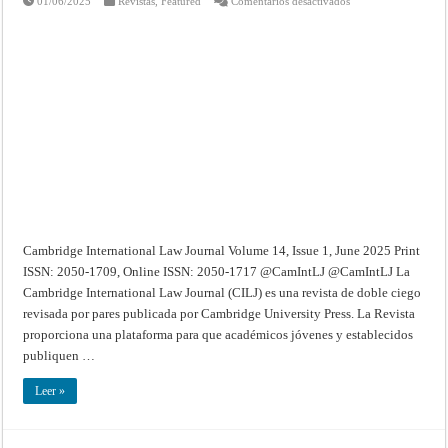
01/06/2025
Revistas
,
Featured
Comentarios desactivados
Cambridge
International
Law
Journal
–
Volume
14
(2025):
Issue
1
(Jun
2025)
Cambridge International Law Journal Volume 14, Issue 1, June 2025 Print
ISSN: 2050-1709, Online ISSN: 2050-1717 @CamIntLJ @CamIntLJ La
Cambridge International Law Journal (CILJ) es una revista de doble ciego
revisada por pares publicada por Cambridge University Press. La Revista
proporciona una plataforma para que académicos jóvenes y establecidos
publiquen …
Leer »