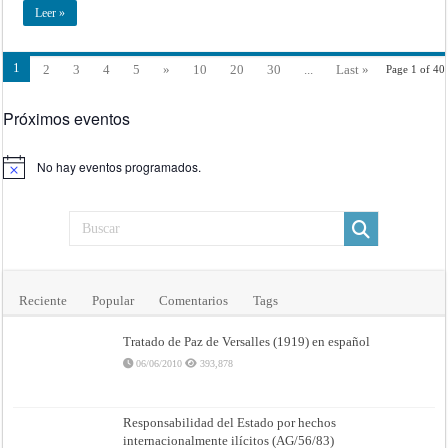
Leer »
1
2
3
4
5
»
10
20
30
...
Last »
Page 1 of 40
Próximos eventos
No hay eventos programados.
Aviso
Reciente
Popular
Comentarios
Tags
Tratado de Paz de Versalles (1919) en español
06/06/2010
393,878
Responsabilidad del Estado por hechos
internacionalmente ilícitos (AG/56/83)