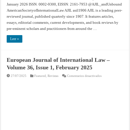
January 2026 ISSN: 0002-9300, EISSN: 2161-7953 @AJIL_andUnbound
AmericanSocietyofInternationalLaw AJIL asil1906 AJIL is a leading peer-
reviewed journal, published quarterly since 1907. It features articles,
essays, editorial comments, current developments, and book reviews by
pre-eminent scholars and practitioners from around the …
Leer »
European Journal of International Law –
Volume 36, Issue 1, February 2025
en
27/07/2025
Featured
,
Revistas
Comentarios desactivados
European
Journal
of
International
Law
–
Volume
36,
Issue
1,
February
2025