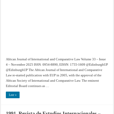
Journal
of
International
and
Comparative
Law
–
Volume
33
–
Issue
4
–
November
2025
African Journal of International and Comparative Law Volume 33 – Issue
4 – November 2025 ISSN: 0954-8890, EISSN: 1755-1609 @EdinburghUP
@EdinburghUP The African Journal of International and Comparative
Law re-started publication with EUP in 2005, with the approval of the
African Society of International and Comparative Law. The eminent
Editorial Board continues as …
Leer »
1991. Revista de Estudios Internacionales –