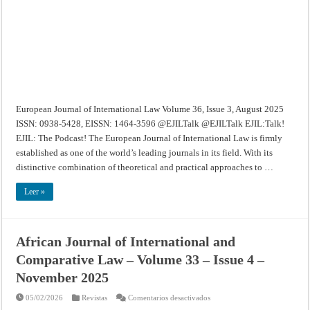
36,
Issue
3,
August
2025
European Journal of International Law Volume 36, Issue 3, August 2025
ISSN: 0938-5428, EISSN: 1464-3596 @EJILTalk @EJILTalk EJIL:Talk!
EJIL: The Podcast! The European Journal of International Law is firmly
established as one of the world’s leading journals in its field. With its
distinctive combination of theoretical and practical approaches to …
Leer »
African Journal of International and
Comparative Law – Volume 33 – Issue 4 –
November 2025
en
05/02/2026
Revistas
Comentarios desactivados
African