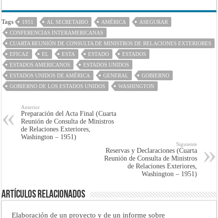
Tags
1951
AL SECRETARIO
AMÉRICA
ASEGURAR
CONFERENCIAS INTERAMERICANAS
CUARTA REUNIÓN DE CONSULTA DE MINISTROS DE RELACIONES EXTERIORES
EFICAZ
EL
ESTA
ESTADO
ESTADOS
ESTADOS AMERICANOS
ESTADOS UNIDOS
ESTADOS UNIDOS DE AMÉRICA
GENERAL
GOBIERNO
GOBIERNO DE LOS ESTADOS UNIDOS
WASHINGTON
Anterior
Preparación del Acta Final (Cuarta
Reunión de Consulta de Ministros
de Relaciones Exteriores,
Washington – 1951)
Siguiente
Reservas y Declaraciones (Cuarta
Reunión de Consulta de Ministros
de Relaciones Exteriores,
Washington – 1951)
Artículos Relacionados
Elaboración de un proyecto y de un informe sobre