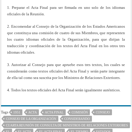
1. Preparar el Acta Final para ser firmada en uno solo de los idiomas
oficiales de la Reunión.
2. Encomendar al Consejo de la Organización de los Estados Americanos
que constituya una comisión de cuatro de sus Miembros, que representen
los cuatro idiomas oficiales de la Organización, para que dirijan la
traducción y coordinación de los textos del Acta Final en los otros tres
idiomas oficiales.
3. Autorizar al Consejo para que apruebe esos tres textos, los cuales se
considerarán como textos oficiales del Acta Final y serán parte integrante
de ella tal como sea suscrita por los Ministros de Relaciones Exteriores.
4. Todos los textos oficiales del Acta Final serán igualmente auténticos.
Tags
1951
ACTA
ACTA FINAL
COMISIÓN
CONSEJO
CONSEJO DE LA ORGANIZACIÓN
CONSIDERANDO
CUARTA REUNIÓN DE CONSULTA DE MINISTROS DE RELACIONES EXTERIORES
EL
EL ACTA
EL ACTA FINAL
EL TIEMPO
ESTADOS