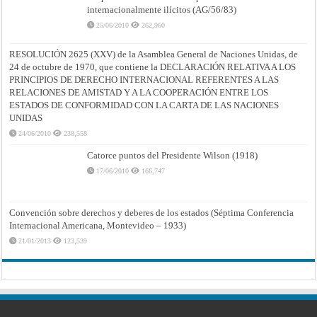
internacionalmente ilícitos (AG/56/83)
25/06/2010
262,960
RESOLUCIÓN 2625 (XXV) de la Asamblea General de Naciones Unidas, de
24 de octubre de 1970, que contiene la DECLARACIÓN RELATIVA A LOS
PRINCIPIOS DE DERECHO INTERNACIONAL REFERENTES A LAS
RELACIONES DE AMISTAD Y A LA COOPERACIÓN ENTRE LOS
ESTADOS DE CONFORMIDAD CON LA CARTA DE LAS NACIONES
UNIDAS
24/06/2010
238,558
Catorce puntos del Presidente Wilson (1918)
17/06/2010
166,747
Convención sobre derechos y deberes de los estados (Séptima Conferencia
Internacional Americana, Montevideo – 1933)
21/01/2013
123,539