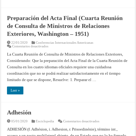
de
Consulta
(Décima
Conferencia
Preparación del Acta Final (Cuarta Reunión
Interamericana,
Caracas
de Consulta de Ministros de Relaciones
–
1954)
Exteriores, Washington – 1951)
22/01/2020
Conferencias Internacionales Americanas
en
Comentarios desactivados
Preparación
del
La Cuarta Reunión de Consulta de Ministros de Relaciones Exteriores,
Acta
Considerando: Que la preparación del Acta Final de la Cuarta Reunión de
Final
(Cuarta
Consulta en los cuatro idiomas oficiales requiere una cuidadosa
Reunión
de
coordinación que no se podrá realizar satisfactoriamente en el tiempo
Consulta
de
limitado de que se dispone, Resuelve: 1. Preparar el …
Ministros
de
Relaciones
Leer »
Exteriores,
Washington
–
1951)
Adhesión
en
05/01/2020
Enciclopedia
Comentarios desactivados
Adhesión
ADHESIÓN (f. Adhésion, i. Adhesion, r. Prisoedinénie), término int.,
acceso a un pacto multilateral abierto, de un Estado que no lo ha firmado,