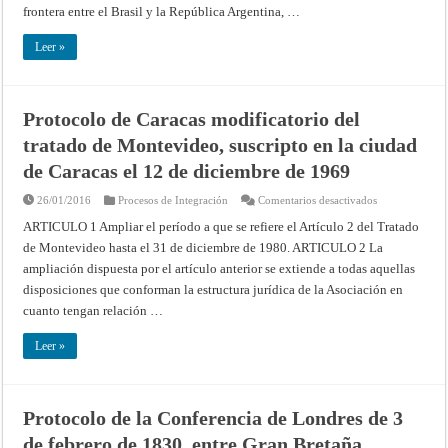
Brasil
frontera entre el Brasil y la República Argentina, …
(27
de
diciembre
Leer »
de
1927)
Protocolo de Caracas modificatorio del
tratado de Montevideo, suscripto en la ciudad
de Caracas el 12 de diciembre de 1969
en
26/01/2016
Procesos de Integración
Comentarios desactivados
Protocolo
de
ARTICULO 1 Ampliar el período a que se refiere el Artículo 2 del Tratado
Caracas
de Montevideo hasta el 31 de diciembre de 1980. ARTICULO 2 La
modificatorio
del
ampliación dispuesta por el artículo anterior se extiende a todas aquellas
tratado
de
disposiciones que conforman la estructura jurídica de la Asociación en
Montevideo,
suscripto
cuanto tengan relación …
en
la
ciudad
Leer »
de
Caracas
el
12
de
Protocolo de la Conferencia de Londres de 3
diciembre
de
de febrero de 1830, entre Gran Bretaña,
1969