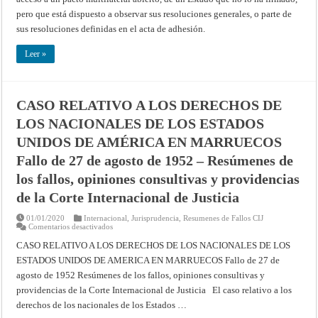
pero que está dispuesto a observar sus resoluciones generales, o parte de
sus resoluciones definidas en el acta de adhesión.
Leer »
CASO RELATIVO A LOS DERECHOS DE
LOS NACIONALES DE LOS ESTADOS
UNIDOS DE AMÉRICA EN MARRUECOS
Fallo de 27 de agosto de 1952 – Resúmenes de
los fallos, opiniones consultivas y providencias
de la Corte Internacional de Justicia
01/01/2020
Internacional
,
Jurisprudencia
,
Resumenes de Fallos CIJ
en
Comentarios desactivados
CASO
RELATIVO
CASO RELATIVO A LOS DERECHOS DE LOS NACIONALES DE LOS
A
ESTADOS UNIDOS DE AMERICA EN MARRUECOS Fallo de 27 de
LOS
DERECHOS
agosto de 1952 Resúmenes de los fallos, opiniones consultivas y
DE
LOS
providencias de la Corte Internacional de Justicia El caso relativo a los
NACIONALES
DE
derechos de los nacionales de los Estados …
LOS