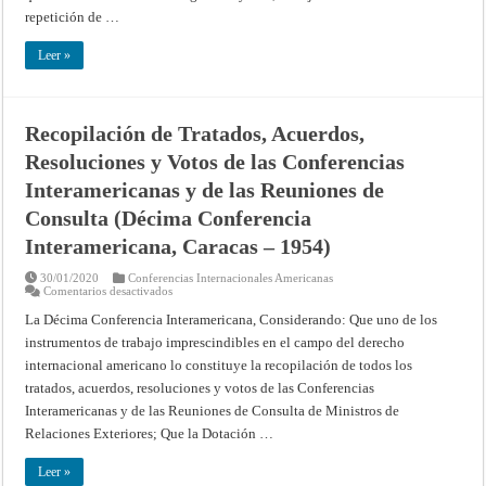
línea
repetición de …
divisoria
en
la
Leer »
parte
que
se
extiende
entre
Recopilación de Tratados, Acuerdos,
las
mugas
Resoluciones y Votos de las Conferencias
579
y
580
Interamericanas y de las Reuniones de
entre
la
Consulta (Décima Conferencia
provincia
de
Interamericana, Caracas – 1954)
Gerona
y
el
30/01/2020
Conferencias Internacionales Americanas
Departamento
en
Comentarios desactivados
de
Recopilación
los
de
La Décima Conferencia Interamericana, Considerando: Que uno de los
Pirineos
Tratados,
Orientales:
instrumentos de trabajo imprescindibles en el campo del derecho
Acuerdos,
firmada
Resoluciones
internacional americano lo constituye la recopilación de todos los
en
y
Bayona
Votos
tratados, acuerdos, resoluciones y votos de las Conferencias
el
de
14
las
Interamericanas y de las Reuniones de Consulta de Ministros de
de
Conferencias
junio
Relaciones Exteriores; Que la Dotación …
Interamericanas
de
y
1906
de
Leer »
las
Reuniones