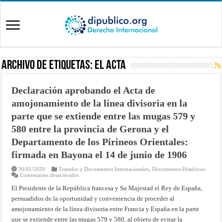
Archivo de Etiquetas:
el Acta
Declaración aprobando el Acta de
amojonamiento de la línea divisoria en la
parte que se extiende entre las mugas 579 y
580 entre la provincia de Gerona y el
Departamento de los Pirineos Orientales:
firmada en Bayona el 14 de junio de 1906
30/01/2020
Tratados y Documentos Internacionales
,
Documentos Históricos
en
Comentarios desactivados
Declaración
aprobando
El Presidente de la República francesa y Su Majestad el Rey de España,
el
persuadidos de la oportunidad y conveniencia de proceder al
Acta
de
amojonamiento de la línea divisoria entre Francia y España en la parte
amojonamiento
de
que se extiende entre las mugas 579 y 580, al objeto de evitar la
la