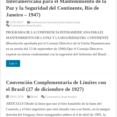
Interamericana para el Mantenimiento de la
Paz y la Seguridad del Continente, Río de
Janeiro – 1947)
22/01/2017
Conferencias Internacionales Americanas
en
Comentarios desactivados
Programa
de
PROGRAMA DE LA CONFERENCIA INTERAMERICANA PARA EL
la
MANTENIMIENTO DE LA PAZ Y LA SEGURIDAD DEL CONTINENTE
Conferencia
(Conferencia
(Resolución aprobada por el Consejo Directivo de la Unión Panamericana
Interamericana
para
en su sesión del 13 de septiembre de 1946) Que el Consejo Directivo
el
Mantenimiento
exprese su entera conformidad con la sugestión del Gobierno del Brasil …
de
la
Paz
Leer »
y
la
Seguridad
del
Continente,
Convención Complementaria de Límites con
Río
de
el Brasil (27 de diciembre de 1927)
Janeiro
–
1947)
en
28/01/2016
Brasil
Comentarios desactivados
Convención
Complementaria
ARTICULO I Desde la línea que une el hito brasileño de la barra del
de
Cuareim, y el hito argentino que está situado casi a su frente, en la margen
Límites
con
derecha del Uruguay, hitos inaugurados ambos el 4 de abril de 1901, la
el