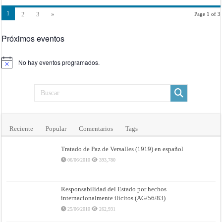
1
2
3
»
Page 1 of 3
Próximos eventos
No hay eventos programados.
Aviso
Reciente
Popular
Comentarios
Tags
Tratado de Paz de Versalles (1919) en español
06/06/2010
393,780
Responsabilidad del Estado por hechos
internacionalmente ilícitos (AG/56/83)
25/06/2010
262,931