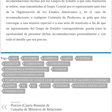
recomendaciones hechas por los Grupos de Estudio a que esta resolución
se refiere, sean transmitidas al Grupo Central por el representante ante éste
de la Organización de los Estados Americanos y, en el caso de
recomendaciones a cualquier Comisión de Productos, se pida que ésta
convoque a una reunión especial o a una serie de reuniones a fin de que
un representante del Grupo de Estudio correspondiente, pueda tener la
oportunidad de presentar dichas recomendaciones personalmente y con
todo el detalle que sea preciso.
Tags
1951
ACUERDO
AMÉRICA
CADA
CENTRAL
COMISIÓN
COMISIONES
CONFERENCIA
CONFERENCIA INTERNACIONAL
CONSEJO
CONSEJO INTERAMERICANO
CUARTA REUNIÓN DE CONSULTA DE MINISTROS DE RELACIONES EXTERIORES
DICHOS
EL
ES
ESTA
ESTADOS
ESTADOS AMERICANOS
WASHINGTON
Anterior
Precios (Cuarta Reunión de
Consulta de Ministros de Relaciones