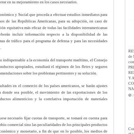
erar en su mejoramiento en los casos necesarios.
conómico y Social que proceda a efectuar estudios inmediatos para
os de las Repúblicas Americanas, para su adopción, en caso de
ión equitativa más eficaz de todas las facilidades interamericanas
deberán incluir información respecto a la disponibilidad de las
imas de tráfico para el programa de defensa y para las necesidades
.
RE
de 
o indispensable a la economía del transporte marítimo, el Consejo
co
nductos apropiados, estudiará el régimen de los fletes y seguros
PR
RE
omendaciones sobre los problemas pertinentes y su solución.
Y 
CO
cultades en el comercio de los países americanos, se harán ajustes
NA
sta donde sea posible, el movimiento de las exportaciones de los
2
uctos alimenticios y la correlativa importación de materiales
uese necesario fijar cuotas de transporte, se tomará en cuenta para
mbio comercial sino las peculiaridades de los principales productos
Con
económico y monetario, a fin de que en lo posible, los medios de