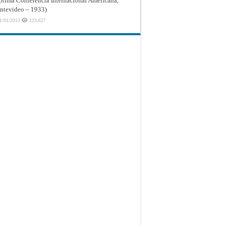
ptima Conferencia Internacional Americana,
tevideo – 1933)
1/01/2013
123,627