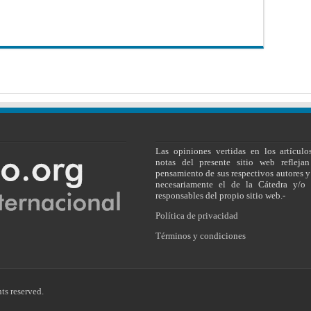
Las opiniones vertidas en los artículo
notas del presente sitio web reflejan
pensamiento de sus respectivos autores y
necesariamente el de la Cátedra y/o 
responsables del propio sitio web.-
Política de privacidad
Términos y condiciones
ts reserved.