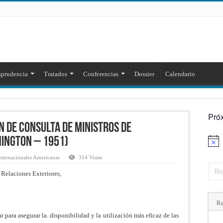
sprudencia
Tratados
Conferencias
Dossier
Calendario
Pró
 de Consulta de Ministros de
hington – 1951)
Aviso
nternacionales Americanas
314 Vistas
Relaciones Exteriores,
Re
para asegurar la. disponibilidad y la utilización más eficaz de las