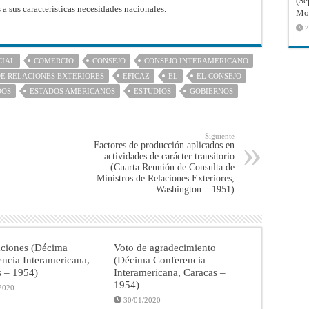
(Sé
a sus características necesidades nacionales.
Mon
2
CIAL
COMERCIO
CONSEJO
CONSEJO INTERAMERICANO
DE RELACIONES EXTERIORES
EFICAZ
EL
EL CONSEJO
DOS
ESTADOS AMERICANOS
ESTUDIOS
GOBIERNOS
Siguiente
Factores de producción aplicados en
actividades de carácter transitorio
(Cuarta Reunión de Consulta de
Ministros de Relaciones Exteriores,
Washington – 1951)
aciones (Décima
Voto de agradecimiento
ncia Interamericana,
(Décima Conferencia
s – 1954)
Interamericana, Caracas –
1954)
2020
30/01/2020