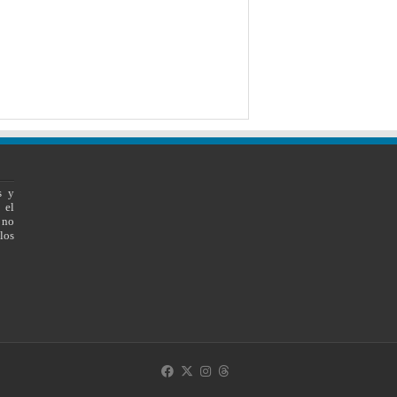
s y
 el
 no
los