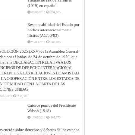
Tratado de Paz de Versalles
(1919) en español
06/06/2010
394,005
Responsabilidad del Estado por
hechos internacionalmente
ilícitos (AG/56/83)
25/06/2010
263,005
SOLUCIÓN 2625 (XXV) de la Asamblea General
Naciones Unidas, de 24 de octubre de 1970, que
ntiene la DECLARACIÓN RELATIVA A LOS
INCIPIOS DE DERECHO INTERNACIONAL
FERENTES A LAS RELACIONES DE AMISTAD
A LA COOPERACIÓN ENTRE LOS ESTADOS DE
NFORMIDAD CON LA CARTA DE LAS
CIONES UNIDAS
4/06/2010
238,584
Catorce puntos del Presidente
Wilson (1918)
17/06/2010
166,773
vención sobre derechos y deberes de los estados