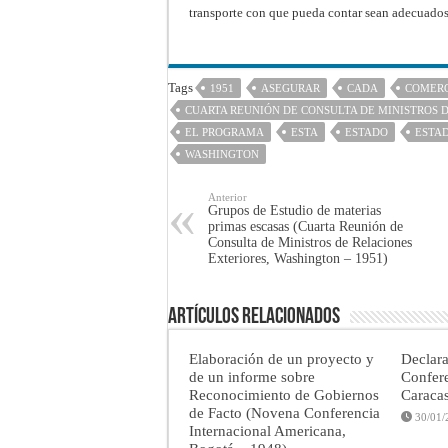
transporte con que pueda contar sean adecuados 
Tags
1951
ASEGURAR
CADA
COMER
CUARTA REUNIÓN DE CONSULTA DE MINISTROS 
EL PROGRAMA
ESTA
ESTADO
ESTA
WASHINGTON
Anterior
Grupos de Estudio de materias
primas escasas (Cuarta Reunión de
Consulta de Ministros de Relaciones
Exteriores, Washington – 1951)
Artículos Relacionados
Elaboración de un proyecto y
Declar
de un informe sobre
Confere
Reconocimiento de Gobiernos
Caraca
de Facto (Novena Conferencia
30/01/
Internacional Americana,