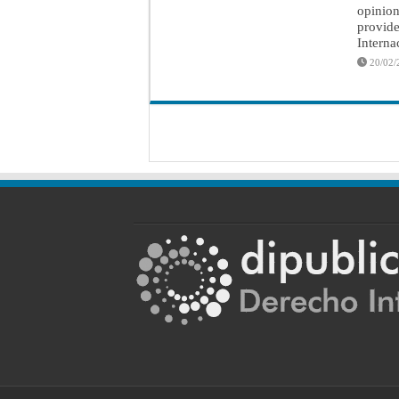
opinion
provide
Interna
20/02/