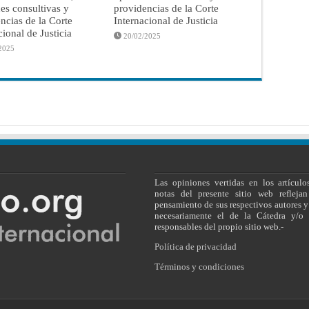
es consultivas y
providencias de la Corte
ncias de la Corte
Internacional de Justicia
cional de Justicia
20/02/2025
2025
Las opiniones vertidas en los artículo
notas del presente sitio web reflejan
pensamiento de sus respectivos autores y
necesariamente el de la Cátedra y/o 
responsables del propio sitio web.-
Política de privacidad
Términos y condiciones