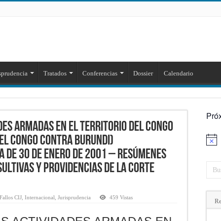
sprudencia
Tratados
Conferencias
Dossier
Calendario
Pró
DES ARMADAS EN EL TERRITORIO DEL CONGO
EL CONGO CONTRA BURUNDI)
Aviso
a de 30 de enero de 2001 – Resúmenes
sultivas y providencias de la Corte
allos CIJ
,
Internacional
,
Jurisprudencia
459 Vistas
Re