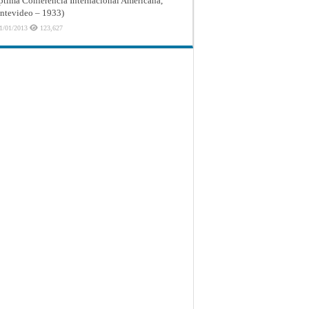
ptima Conferencia Internacional Americana,
tevideo – 1933)
1/01/2013
123,627