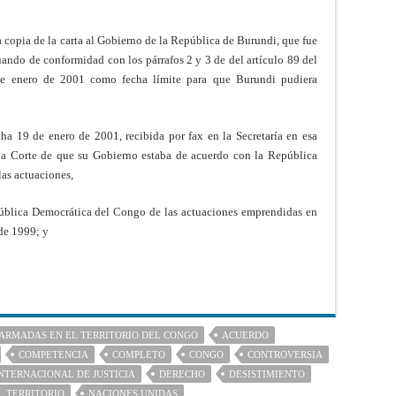
 copia de la carta al Gobierno de la República de Burundi, que fue
uando de conformidad con los párrafos 2 y 3 de del artículo 89 del
 de enero de 2001 como fecha límite para que Burundi pudiera
ha 19 de enero de 2001, recibida por fax en la Secretaría en esa
la Corte de que su Gobierno estaba de acuerdo con la República
as actuaciones,
pública Democrática del Congo de las actuaciones emprendidas en
de 1999; y
 ARMADAS EN EL TERRITORIO DEL CONGO
ACUERDO
COMPETENCIA
COMPLETO
CONGO
CONTROVERSIA
NTERNACIONAL DE JUSTICIA
DERECHO
DESISTIMIENTO
L TERRITORIO
NACIONES UNIDAS