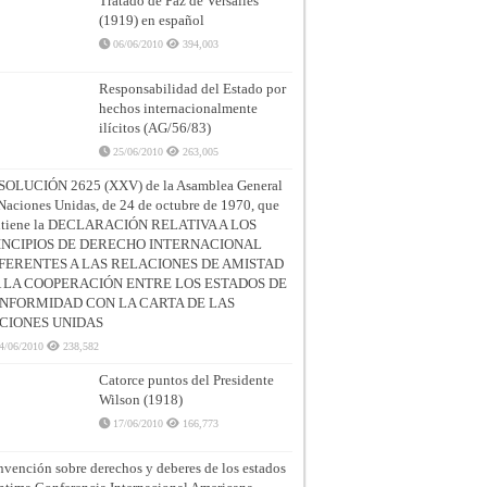
Tratado de Paz de Versalles
(1919) en español
06/06/2010
394,003
Responsabilidad del Estado por
hechos internacionalmente
ilícitos (AG/56/83)
25/06/2010
263,005
SOLUCIÓN 2625 (XXV) de la Asamblea General
Naciones Unidas, de 24 de octubre de 1970, que
ntiene la DECLARACIÓN RELATIVA A LOS
INCIPIOS DE DERECHO INTERNACIONAL
FERENTES A LAS RELACIONES DE AMISTAD
A LA COOPERACIÓN ENTRE LOS ESTADOS DE
NFORMIDAD CON LA CARTA DE LAS
CIONES UNIDAS
4/06/2010
238,582
Catorce puntos del Presidente
Wilson (1918)
17/06/2010
166,773
vención sobre derechos y deberes de los estados