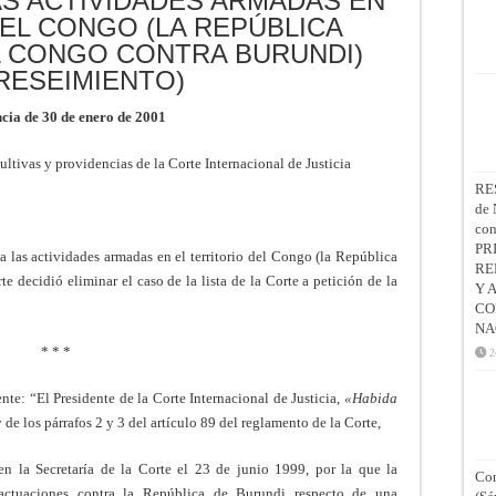
AS ACTIVIDADES ARMADAS EN
DEL CONGO (LA REPÚBLICA
 CONGO CONTRA BURUNDI)
RESEIMIENTO)
cia de 30 de enero de 2001
ltivas y providencias de la Corte Internacional de Justicia
RE
de 
co
PR
a las actividades armadas en el territorio del Congo (la República
RE
 decidió eliminar el caso de la lista de la Corte a petición de la
Y 
CO
NA
* * *
2
nte: “El Presidente de la Corte Internacional de Justicia,
«Habida
 de los párrafos 2 y 3 del artículo 89 del reglamento de la Corte,
n la Secretaría de la Corte el 23 de junio 1999, por la que la
Con
ctuaciones contra la República de Burundi respecto de una