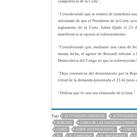
competencia de la Corte’;
“Considerando
que se remitió de inmediato una
informado de que el Presidente de la Corte, act
reglamento de la Corte, había fijado el 23
manifestar si se oponía al sobreseimiento;
“Considerando
que, mediante una carta de fec
misma fecha, el agente de Burundi informó a 
Democrática del Congo en que se sobreseyeran l
“Deja constancia
del desistimiento por la Re
virtud de la demanda presentada el 23 de junio 
“Ordena
que el caso sea eliminado de la lista.”
Tags
ACTIVIDADES ARMADAS
ACTIVIDADES
BURUNDI
CARTA DE LAS NACIONES UNIDAS
CORTE
CORTE INTERNACIONAL
CORTE I
EL
EL GOBIERNO
EL PRESIDENTE
E