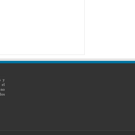
s y
 el
 no
los