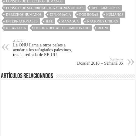
CONSEJO DE DERECHOS HUMANOS
CONSEJO DE SEGURIDAD DE NACIONES UNIDAS
DECLARACIONES
DERECHOS HUMANOS
DIPLOMACIA
DOS HORAS
HUMANOS
INTERNACIONALES
JEFE
MANAGUA
NACIONES UNIDAS
NICARAGUA
OFICINA DEL ALTO COMISIONADO
REUNI
Anterior
La ONU llama a otros países a
ayudar a los refugiados palestinos,
tras la retirada de EE.UU.
Siguiente
Dossier 2018 – Semana 35
Artículos Relacionados