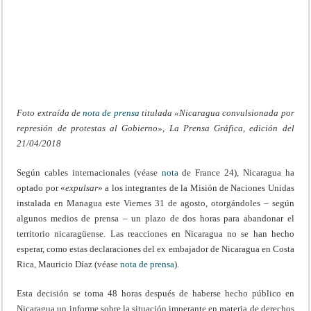
Foto extraída de
nota de prensa
titulada «Nicaragua convulsionada por
represión de protestas al Gobierno», La Prensa Gráfica, edición del
21/04/2018
Según cables internacionales (véase
nota
de France 24), Nicaragua ha
optado por «
expulsar
» a los integrantes de la Misión de Naciones Unidas
instalada en Managua este Viernes 31 de agosto, otorgándoles – según
algunos medios de prensa – un plazo de dos horas para abandonar el
territorio nicaragüense. Las reacciones en Nicaragua no se han hecho
esperar, como estas declaraciones del ex embajador de Nicaragua en Costa
Rica, Mauricio Díaz (véase
nota de prensa
).
Esta decisión se toma 48 horas después de haberse hecho público en
Nicaragua un informe sobre la situación imperante en materia de derechos