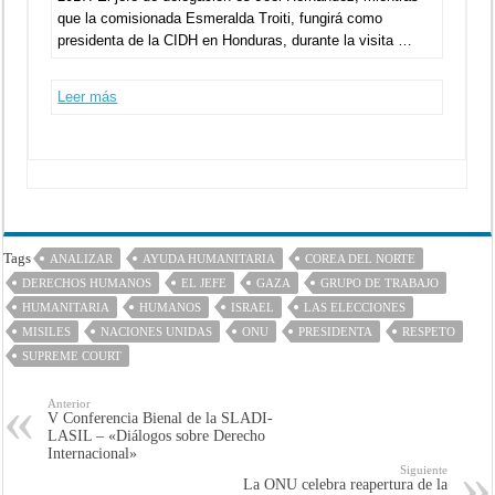
que la comisionada Esmeralda Troiti, fungirá como
presidenta de la CIDH en Honduras, durante la visita …
Leer más
Tags
ANALIZAR
AYUDA HUMANITARIA
COREA DEL NORTE
DERECHOS HUMANOS
EL JEFE
GAZA
GRUPO DE TRABAJO
HUMANITARIA
HUMANOS
ISRAEL
LAS ELECCIONES
MISILES
NACIONES UNIDAS
ONU
PRESIDENTA
RESPETO
SUPREME COURT
Anterior
V Conferencia Bienal de la SLADI-
LASIL – «Diálogos sobre Derecho
Internacional»
Siguiente
La ONU celebra reapertura de la