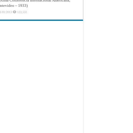
ptima Conferencia Internacional Americana,
tevideo – 1933)
1/01/2013
123,532