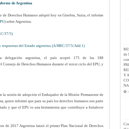
nforme de Argentina
 de Derechos Humanos adoptó hoy en Ginebra, Suiza, el informe
PU
) sobre Argentina.
RC/37/5)
y respuestas del Estado argentino (A/HRC/37/5/Add.1)
RE
de 
a delegación argentina, el país aceptó 175 de las 188
co
el Consejo de Derechos Humanos durante el tercer ciclo del EPU, y
PR
RE
Y 
CO
NA
2
en la sesión de adopción el Embajador de la Misión Permanente de
a, quien informó que para su país los derechos humanos son parte
stado y que el EPU es una herramienta que contribuye a fortalecer
Con
bre de 2017 Argentina lanzó el primer Plan Nacional de Derechos