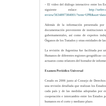
– El video del diálogo interactivo entre los E
siguiente enlace:
http://webtv.
review/5634897384001/?term=UPR&sort=dat
Además de la información presentada por 
documentación proveniente de instituciones n
gubernamentales, así como de expertos inde
Órganos de los Tratados y otras entidades de la
La revisión de Argentina fue facilitada por 
Humanos de diferentes regiones geográficas- c
actuaron como relatores del borrador de informe 
Examen Periódico Universal
Creado en 2006 junto al Consejo de Derechos
una revisión detallada que realizan los Estad
cada país y de las medidas adoptadas por es
cooperación e intercambio entre los Estados pa
humanos en el corto y mediano plazo.