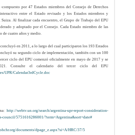
 -compuesto por 47 Estados miembros del Consejo de Derechos
nteractivo entre el Estado revisado y los Estados miembros y
 Suiza. Al finalizar cada encuentro, el Grupo de Trabajo del EPU
iderado y adoptado por el Consejo. Cada Estado miembro de las
o de cuatro años y medio.
concluyó en 2011, a lo largo del cual participaron los 193 Estados
ncluyó su segundo ciclo de implementación, también con un 100
l tercer ciclo del EPU comenzó oficialmente en mayo de 2017 y se
2021. Consulte el calendario del tercer ciclo del EPU
es/UPR/Calendar3rdCycle.doc
ina:
http://webtv.un.org/search/argentina-upr-report-consideration-
hts-council/5751616286001/?term=Argentina&sort=date#
p.ohchr.org/documents/dpage_e.aspx?si=A/HRC/37/5