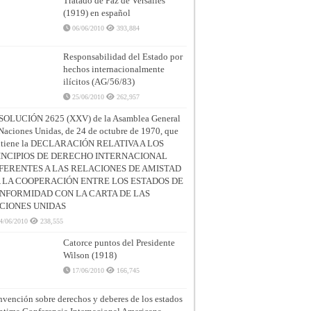
Tratado de Paz de Versalles
(1919) en español
06/06/2010
393,884
Responsabilidad del Estado por
hechos internacionalmente
ilícitos (AG/56/83)
25/06/2010
262,957
SOLUCIÓN 2625 (XXV) de la Asamblea General
Naciones Unidas, de 24 de octubre de 1970, que
ntiene la DECLARACIÓN RELATIVA A LOS
INCIPIOS DE DERECHO INTERNACIONAL
FERENTES A LAS RELACIONES DE AMISTAD
A LA COOPERACIÓN ENTRE LOS ESTADOS DE
NFORMIDAD CON LA CARTA DE LAS
CIONES UNIDAS
4/06/2010
238,555
Catorce puntos del Presidente
Wilson (1918)
17/06/2010
166,745
vención sobre derechos y deberes de los estados