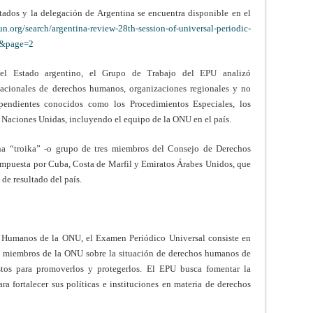
stados y la delegación de Argentina se encuentra disponible en el
un.org/search/argentina-review-28th-session-of-universal-periodic-
e&page=2
el Estado argentino, el Grupo de Trabajo del EPU analizó
acionales de derechos humanos, organizaciones regionales y no
pendientes conocidos como los Procedimientos Especiales, los
s Naciones Unidas, incluyendo el equipo de la ONU en el país.
una “troika” -o grupo de tres miembros del Consejo de Derechos
ompuesta por Cuba, Costa de Marfil y Emiratos Árabes Unidos, que
de resultado del país.
 Humanos de la ONU, el Examen Periódico Universal consiste en
os miembros de la ONU sobre la situación de derechos humanos de
tos para promoverlos y protegerlos. El EPU busca fomentar la
ra fortalecer sus políticas e instituciones en materia de derechos