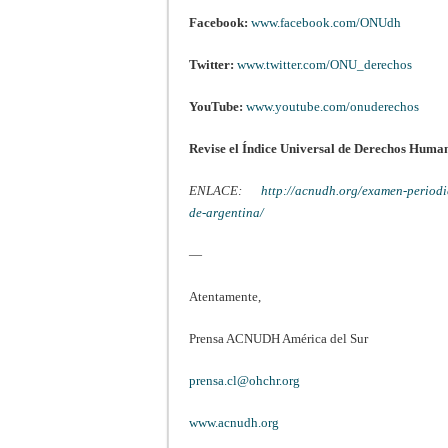
Facebook:
www.facebook.com/ONUdh
Twitter:
www.twitter.com/ONU_derechos
YouTube:
www.youtube.com/onuderechos
Revise el Índice Universal de Derechos Huma
ENLACE:
http://acnudh.org/examen-periodi
de-argentina/
—
Atentamente,
Prensa ACNUDH América del Sur
prensa.cl@ohchr.org
www.acnudh.org