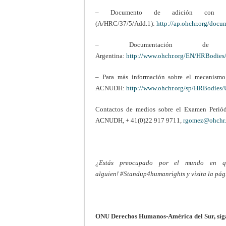
– Documento de adición con obse
(A/HRC/37/5/Add.1):
http://ap.ohchr.org/doc
– Documentación
Argentina:
http://www.ohchr.org/EN/HRBodies
– Para más información sobre el mecanismo
ACNUDH:
http://www.ohchr.org/sp/HRBodies
Contactos de medios sobre el Examen Periód
ACNUDH, + 41(0)22 917 9711,
rgomez@ohchr.
¿Estás preocupado por el mundo en q
alguien! #Standup4humanrights y visita la pá
ONU Derechos Humanos-América del Sur, sígan