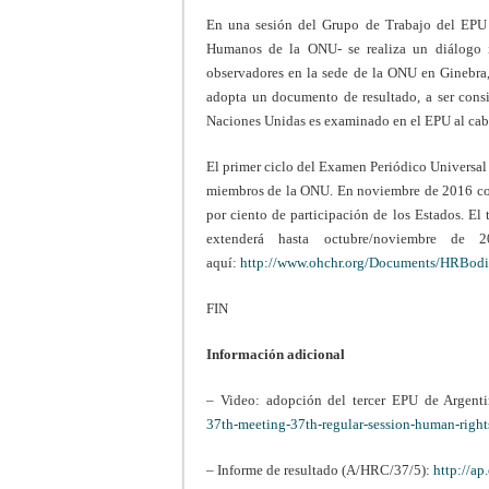
En una sesión del Grupo de Trabajo del EPU
Humanos de la ONU- se realiza un diálogo i
observadores en la sede de la ONU en Ginebra,
adopta un documento de resultado, a ser cons
Naciones Unidas es examinado en el EPU al cab
El primer ciclo del Examen Periódico Universal 
miembros de la ONU. En noviembre de 2016 co
por ciento de participación de los Estados. E
extenderá hasta octubre/noviembre de 
aquí:
http://www.ohchr.org/Documents/HRBodi
FIN
Información adicional
– Video: adopción del tercer EPU de Argent
37th-meeting-37th-regular-session-human-rig
– Informe de resultado (A/HRC/37/5):
http://a