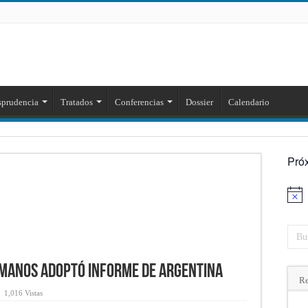
sprudencia
Tratados
Conferencias
Dossier
Calendario
Pró
Aviso
umanos adoptó informe de Argentina
Re
1,016 Vistas