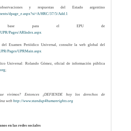
rvaciones y respuestas del Estado argentino
uments/dpage_e.aspx?si=A/HRC/37/5/Add.1
 de base para el EPU de
/UPR/Pages/ARIndex.aspx
 del Examen Periódico Universal, consulte la web global del
/UPR/Pages/UPRMain.aspx
ico Universal: Rolando Gómez, oficial de información pública
org
;
ue vivimos? Entonces ¡DEFIENDE hoy los derechos de
gina web
http://www.standup4humanrights.org
os en las redes sociales