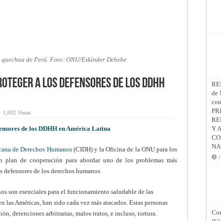
na quechua de Perú. Foto: ONU/Eskinder Debebe
roteger a los defensores de los DDHH
RE
de 
co
PR
1,002 Vistas
RE
fensores de los DDHH en América Latina
Y 
CO
NA
icana de Derechos Humanos
(CIDH) y la Oficina de la ONU para los
2
n plan de cooperación para abordar uno de los problemas más
os defensores de los derechos humanos.
os son esenciales para el funcionamiento saludable de las
 en las Américas, han sido cada vez más atacados. Estas personas
Con
, detenciones arbitrarias, malos tratos, e incluso, tortura.