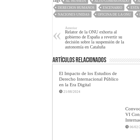
Tags
AL HUSSEIN
ALTO COMISIONADO
A
DERECHOS HUMANOS
ESCENARIO
ESTA
NACIONES UNIDAS
OFICINA DE LA ONU
Anterior
Relator de la ONU exhorta al
gobierno de España a revertir su
decisión sobre la suspensión de la
autonomía en Cataluña
Artículos Relacionados
El Impacto de los Estudios de
Derecho Internacional Público
en la Era Digital
21/08/2024
Convoca
VI Con
Interna
06/02/