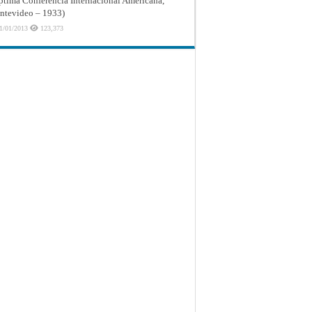
ptima Conferencia Internacional Americana,
tevideo – 1933)
1/01/2013
123,373