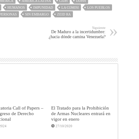
MÉRICA
AMÉRICA LATINA
CIDH
DDHH
HUMANOS
IMPUNIDAD
LA COMISI
LOS PUEBLOS
PERSONAS
SIN EMBARGO
ZEID RA
Siguiente
De Maduro a la incertidumbre:
¿hacia dónde camina Venezuela?
toria Call of Papers –
El Tratado para la Prohibición
greso de Derecho
de Armas Nucleares entrará en
cional
vigor en enero
2024
27/10/2020