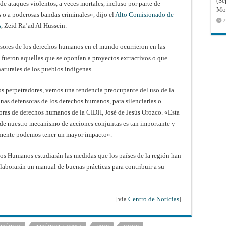
(Sé
 de ataques violentos, a veces mortales, incluso por parte de
Mon
s o a poderosas bandas criminales», dijo el
Alto Comisionado de
2
s
, Zeid Ra’ad Al Hussein.
nsores de los derechos humanos en el mundo ocurrieron en las
 fueron aquellas que se oponían a proyectos extractivos o que
 naturales de los pueblos indígenas.
s perpetradores, vemos una tendencia preocupante del uso de la
sonas defensoras de los derechos humanos, para silenciarlas o
nsoras de derechos humanos de la CIDH, José de Jesús Orozco. «Esta
o de nuestro mecanismo de acciones conjuntas es tan importante y
amente podemos tener un mayor impacto».
os Humanos estudiarán las medidas que los países de la región han
laborarán un manual de buenas prácticas para contribuir a su
[via
Centro de Noticias
]