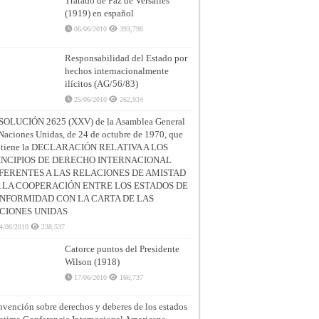
Tratado de Paz de Versalles
(1919) en español
06/06/2010
393,798
Responsabilidad del Estado por
hechos internacionalmente
ilícitos (AG/56/83)
25/06/2010
262,934
SOLUCIÓN 2625 (XXV) de la Asamblea General
Naciones Unidas, de 24 de octubre de 1970, que
ntiene la DECLARACIÓN RELATIVA A LOS
INCIPIOS DE DERECHO INTERNACIONAL
FERENTES A LAS RELACIONES DE AMISTAD
A LA COOPERACIÓN ENTRE LOS ESTADOS DE
NFORMIDAD CON LA CARTA DE LAS
CIONES UNIDAS
4/06/2010
238,537
Catorce puntos del Presidente
Wilson (1918)
17/06/2010
166,737
vención sobre derechos y deberes de los estados