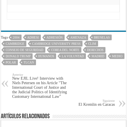
Tags
2004
ADHESI
ADHESIÓN
AMENAZA
BRUSELAS
CAMBRIDGE
CAMBRIDGE UNIVERSITY PRESS
CLIM
CONSEJO DE SEGURIDAD
COREA DEL NORTE
DERECHOS
DONALD TRUMP
HUMANOS
LA VOLUNTAD
MADRID
MEDIO
POLAR
TLCAN
Anterior
New EJIL:Live! Interview with
Niels Petersen on his Article “The
International Court of Justice and
the Judicial Politics of Identifying
Customary International Law”
Siguiente
El Kremlin en Caracas
Artículos Relacionados