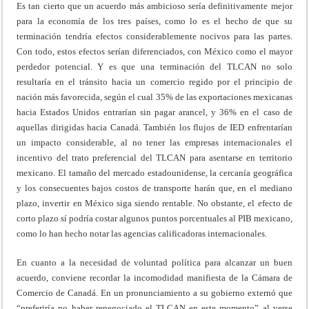
Es tan cierto que un acuerdo más ambicioso sería definitivamente mejor
para la economía de los tres países, como lo es el hecho de que su
terminación tendría efectos considerablemente nocivos para las partes.
Con todo, estos efectos serían diferenciados, con México como el mayor
perdedor potencial. Y es que una terminación del TLCAN no solo
resultaría en el tránsito hacia un comercio regido por el principio de
nación más favorecida, según el cual 35% de las exportaciones mexicanas
hacia Estados Unidos entrarían sin pagar arancel, y 36% en el caso de
aquellas dirigidas hacia Canadá. También los flujos de IED enfrentarían
un impacto considerable, al no tener las empresas internacionales el
incentivo del trato preferencial del TLCAN para asentarse en territorio
mexicano. El tamaño del mercado estadounidense, la cercanía geográfica
y los consecuentes bajos costos de transporte harán que, en el mediano
plazo, invertir en México siga siendo rentable. No obstante, el efecto de
corto plazo sí podría costar algunos puntos porcentuales al PIB mexicano,
como lo han hecho notar las agencias calificadoras internacionales.
En cuanto a la necesidad de voluntad política para alcanzar un buen
acuerdo, conviene recordar la incomodidad manifiesta de la Cámara de
Comercio de Canadá. En un pronunciamiento a su gobierno externó que
“preferiría no haber renegociado el TLCAN en este momento” al verse