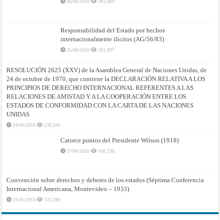
06/06/2010
393,804
Responsabilidad del Estado por hechos
internacionalmente ilícitos (AG/56/83)
25/06/2010
262,937
RESOLUCIÓN 2625 (XXV) de la Asamblea General de Naciones Unidas, de
24 de octubre de 1970, que contiene la DECLARACIÓN RELATIVA A LOS
PRINCIPIOS DE DERECHO INTERNACIONAL REFERENTES A LAS
RELACIONES DE AMISTAD Y A LA COOPERACIÓN ENTRE LOS
ESTADOS DE CONFORMIDAD CON LA CARTA DE LAS NACIONES
UNIDAS
24/06/2010
238,545
Catorce puntos del Presidente Wilson (1918)
17/06/2010
166,738
Convención sobre derechos y deberes de los estados (Séptima Conferencia
Internacional Americana, Montevideo – 1933)
21/01/2013
123,389