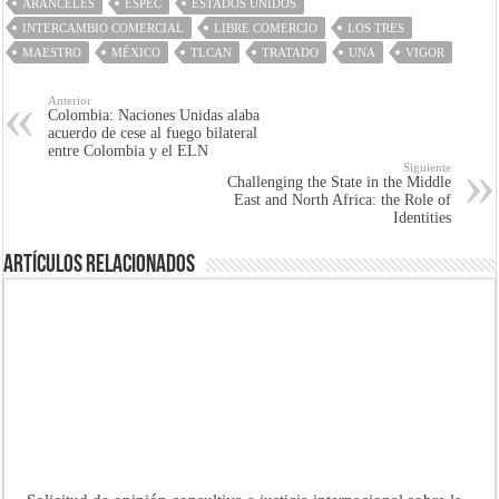
ARANCELES
ESPEC
ESTADOS UNIDOS
INTERCAMBIO COMERCIAL
LIBRE COMERCIO
LOS TRES
MAESTRO
MÉXICO
TLCAN
TRATADO
UNA
VIGOR
Anterior
Colombia: Naciones Unidas alaba
acuerdo de cese al fuego bilateral
entre Colombia y el ELN
Siguiente
Challenging the State in the Middle
East and North Africa: the Role of
Identities
Artículos Relacionados