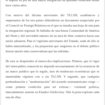
el ímpetu en pro de una mayor integración ha quedado estancado desde
hace varios años.
Con motivo del décimo aniversario del TLCAN, académicos y
empresarios de los tres países difundieron un documento auspiciado por
el Council on Foreign Relations en el que se trazaba una hoja de ruta para
la integración regional. Se hablaba de una futura Comunidad de América
del Norte y del inevitable tránsito de un área de libre comercio hacia una
unión aduanera. Para el vigésimo aniversario del Tratado, nada de ello se
había materializado, y las propuestas que surgieron en el debate público
fueron mucho más conservadoras que las referidas.
De esto se desprenden al menos dos implicaciones. Primero, que el vigor
del intercambio comercial no depende necesariamente de la existencia de
un marco jurídico que lo regule, sino de tendencias económicas que se
mantendrán vigentes con o sin TLCAN. Y segundo, que cualquier
profundización o “modernización” del acuerdo norteamericano exige —
como primera condición para ser exitosa— voluntad política,
marcadamente ausente en Estados Unidos hoy. Vale la pena explorar cada
una de ellas.