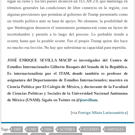
sigan su curso y los tres países alcancen un TLCAN 2.0, que mantenga en
términos generales las condiciones de libre comercio en la región, con
algunas provisiones que permitan al gobierno de Trump presentarlo como
un triunfo político ante su base de apoyo. No obstante, la posibilidad de
que Washington denuncie el instrumento permanecerá como un factor de
incertidumbre y presión a lo largo del proceso. Lo probable tiende a
ocurrir, hasta que lo posible ocurre. Fue el propio Trump quien dio hace
no mucho esa lección. No hay que subestimar su capacidad para repetirla.
JOSÉ ENRIQUE SEVILLA MACIP es investigador del Centro de
Estudios Internacionales Gilberto Bosques del Senado de la República.
Es internacionalista por el ITAM, donde también es profesor de
asignatura del Departamento de Estudios Internacionales; maestro en
Ciencia Política por El Colegio de México, y doctorante de la Facultad
de Ciencias Políticas y Sociales de la Universidad Nacional Autónoma
de México (UNAM). Sígalo en Twitter en @
jesevillam
.
[via
Foreign Affairs Latinoamérica
]
Tags
1980
1990
1994
ACTORES
ACUERDO
AMENAZA