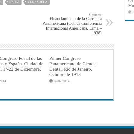
(Sé
S
REUNI
VENEZUELA
Mon
2
Siguiente
Financiamiento de la Carretera
Panamericana (Octava Conferencia
Internacional Americana, Lima –
1938)
Congreso Postal de las
Primer Congreso
as y España. Ciudad de
Panamericano de Ciencia
, 1°-22 de Diciembre,
Dental. Río de Janeiro,
Octubre de 1913
2014
26/02/2014