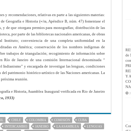
es y recomendaciones, relativas en parte a las siguientes materias:
de Geografía e Historia (»/ra, Apéndice B, núm. 47) fomentase el
s, y de que otorgara premios para monografías; distribución de las
ioteca, por parte de las bibliotecas nacionales americanas, de obras
al Instituto; conveniencia de una completa uniformidad en la
s editadas en América; conservación de los nombres indígenas de
RE
obre trabajos de triangulación; recogimiento de información sobre
de 
 en Río de Janeiro de una comisión Internacional denominada “
co
PR
l Indianismo” y encargada de investigar las lenguas, condiciones
RE
ión del patrimonio histórico-artístico de las Naciones americanas. La
Y 
a próxima reunión.
CO
NA
grafía e Historia, Asamblea Inaugural verificada en Rio de Janeiro
2
co, 1933)
IL
CHILE
COLOMBIA
COMISIÓN
CUBA
Con
INTERCAMBIO
JANEIRO
LA ASAMBLEA
LENGUAS