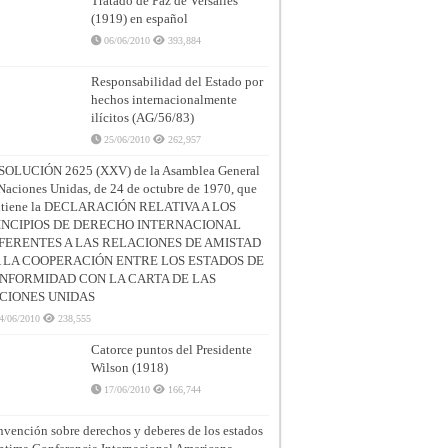
Tratado de Paz de Versalles
(1919) en español
06/06/2010
393,884
Responsabilidad del Estado por
hechos internacionalmente
ilícitos (AG/56/83)
25/06/2010
262,957
SOLUCIÓN 2625 (XXV) de la Asamblea General
Naciones Unidas, de 24 de octubre de 1970, que
ntiene la DECLARACIÓN RELATIVA A LOS
INCIPIOS DE DERECHO INTERNACIONAL
FERENTES A LAS RELACIONES DE AMISTAD
A LA COOPERACIÓN ENTRE LOS ESTADOS DE
NFORMIDAD CON LA CARTA DE LAS
CIONES UNIDAS
4/06/2010
238,555
Catorce puntos del Presidente
Wilson (1918)
17/06/2010
166,744
vención sobre derechos y deberes de los estados