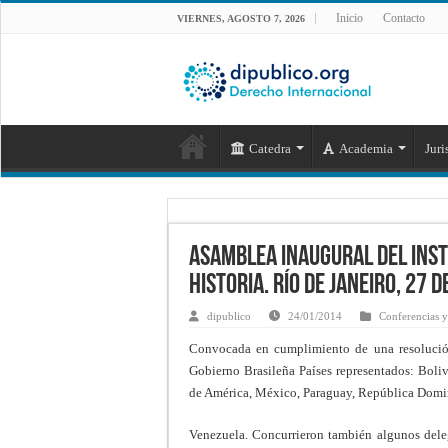
Inicio
Contacto
VIERNES, AGOSTO 7, 2026
Catedra
Academia
Juri
Asamblea Inaugural del Inst
Historia. Río de Janeiro, 27 
dipublico
24/01/2014
Conferencias 
Convocada en cumplimiento de una resolución 
Gobierno Brasileña Países representados: Boliv
de América, México, Paraguay, República Domi
Venezuela. Concurrieron también algunos delega