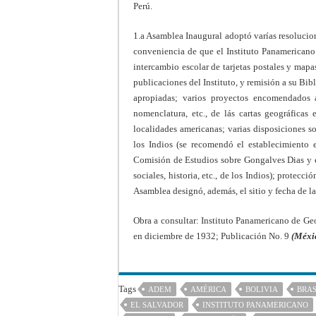
Perú.
1.a Asamblea Inaugural adoptó varías resolucion
conveniencia de que el Instituto Panamericano 
intercambio escolar de tarjetas postales y mapa
publicaciones del Instituto, y remisión a su Bibl
apropiadas; varios proyectos encomendados 
nomenclatura, etc., de lás cartas geográfica
localidades americanas; varias disposiciones s
los Indios (se recomendó el establecimiento
Comisión de Estudios sobre Gongalves Dias y e
sociales, historia, etc., de los Indios); protecc
Asamblea designó, además, el sitio y fecha de l
Obra a consultar: Instituto Panamericano de Geo
en diciembre de 1932; Publicación No. 9
(Méxi
Tags
ADEM
AMÉRICA
BOLIVIA
BRAS
EL SALVADOR
INSTITUTO PANAMERICANO