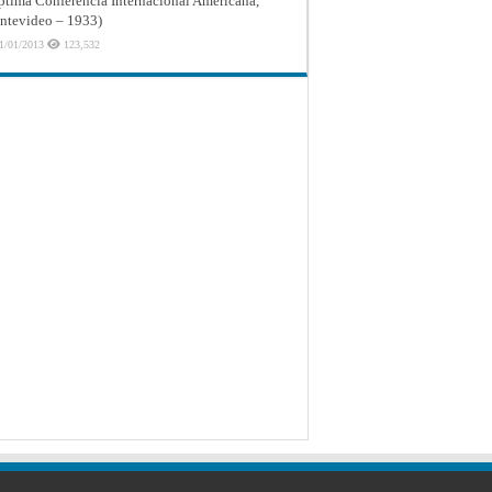
ptima Conferencia Internacional Americana,
tevideo – 1933)
1/01/2013
123,532