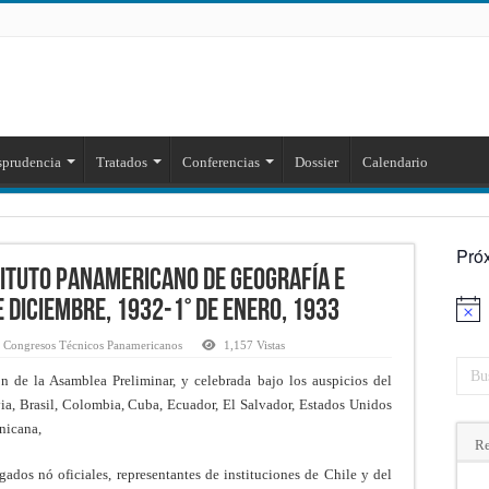
sprudencia
Tratados
Conferencias
Dossier
Calendario
Pró
ituto Panamericano de Geografía e
de Diciembre, 1932-1° de Enero, 1933
Aviso
y Congresos Técnicos Panamericanos
1,157 Vistas
de la Asamblea Preliminar, y celebrada bajo los auspicios del
ia, Brasil, Colombia, Cuba, Ecuador, El Salvador, Estados Unidos
nicana,
Re
dos nó oficiales, representantes de instituciones de Chile y del