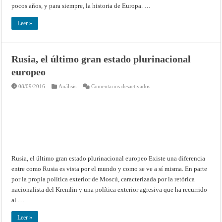
pocos años, y para siempre, la historia de Europa. …
Leer »
Rusia, el último gran estado plurinacional
europeo
en
08/09/2016
Análisis
Comentarios desactivados
Rusia,
el
último
gran
estado
plurinacional
europeo
Rusia, el último gran estado plurinacional europeo Existe una diferencia
entre como Rusia es vista por el mundo y como se ve a sí misma. En parte
por la propia política exterior de Moscú, caracterizada por la retórica
nacionalista del Kremlin y una política exterior agresiva que ha recurrido
al …
Leer »