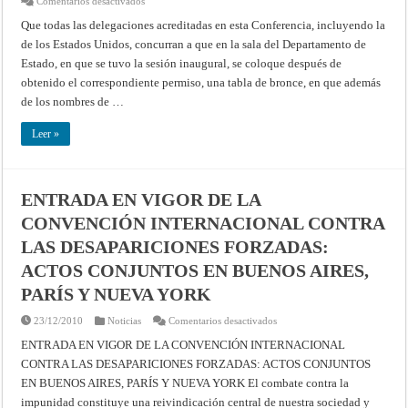
Comentarios desactivados
Tabla
conmemorativa
Que todas las delegaciones acreditadas en esta Conferencia, incluyendo la
(Primer
de los Estados Unidos, concurran a que en la sala del Departamento de
Conferencia
Internacional
Estado, en que se tuvo la sesión inaugural, se coloque después de
Americana,
1889)
obtenido el correspondiente permiso, una tabla de bronce, en que además
de los nombres de …
Leer »
ENTRADA EN VIGOR DE LA
CONVENCIÓN INTERNACIONAL CONTRA
LAS DESAPARICIONES FORZADAS:
ACTOS CONJUNTOS EN BUENOS AIRES,
PARÍS Y NUEVA YORK
en
23/12/2010
Noticias
Comentarios desactivados
ENTRADA
EN
ENTRADA EN VIGOR DE LA CONVENCIÓN INTERNACIONAL
VIGOR
CONTRA LAS DESAPARICIONES FORZADAS: ACTOS CONJUNTOS
DE
LA
EN BUENOS AIRES, PARÍS Y NUEVA YORK El combate contra la
CONVENCIÓN
INTERNACIONAL
impunidad constituye una reivindicación central de nuestra sociedad y
CONTRA