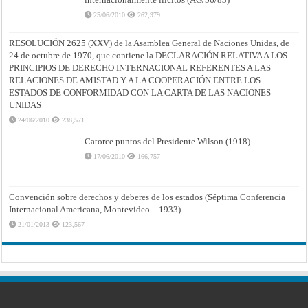
25/06/2010
262,979
RESOLUCIÓN 2625 (XXV) de la Asamblea General de Naciones Unidas, de
24 de octubre de 1970, que contiene la DECLARACIÓN RELATIVA A LOS
PRINCIPIOS DE DERECHO INTERNACIONAL REFERENTES A LAS
RELACIONES DE AMISTAD Y A LA COOPERACIÓN ENTRE LOS
ESTADOS DE CONFORMIDAD CON LA CARTA DE LAS NACIONES
UNIDAS
24/06/2010
238,571
Catorce puntos del Presidente Wilson (1918)
17/06/2010
166,757
Convención sobre derechos y deberes de los estados (Séptima Conferencia
Internacional Americana, Montevideo – 1933)
21/01/2013
123,567