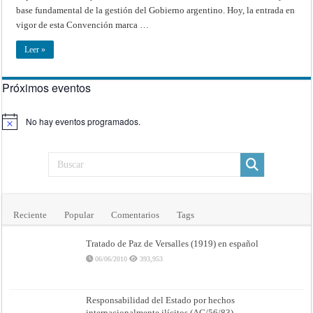
LAS
base fundamental de la gestión del Gobierno argentino. Hoy, la entrada en
DESAPARICIONES
vigor de esta Convención marca …
FORZADAS:
ACTOS
CONJUNTOS
Leer »
EN
BUENOS
AIRES,
PARÍS
Y
Próximos eventos
NUEVA
YORK
No hay eventos programados.
Aviso
Reciente
Popular
Comentarios
Tags
Tratado de Paz de Versalles (1919) en español
06/06/2010
393,953
Responsabilidad del Estado por hechos
internacionalmente ilícitos (AG/56/83)