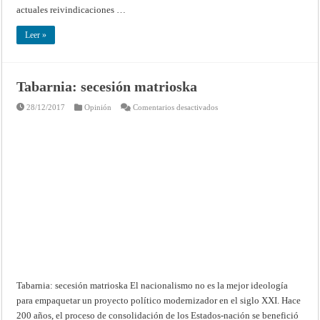
actuales reivindicaciones …
Leer »
Tabarnia: secesión matrioska
en
28/12/2017
Opinión
Comentarios desactivados
Tabarnia:
secesión
matrioska
Tabarnia: secesión matrioska El nacionalismo no es la mejor ideología
para empaquetar un proyecto político modernizador en el siglo XXI. Hace
200 años, el proceso de consolidación de los Estados-nación se benefició