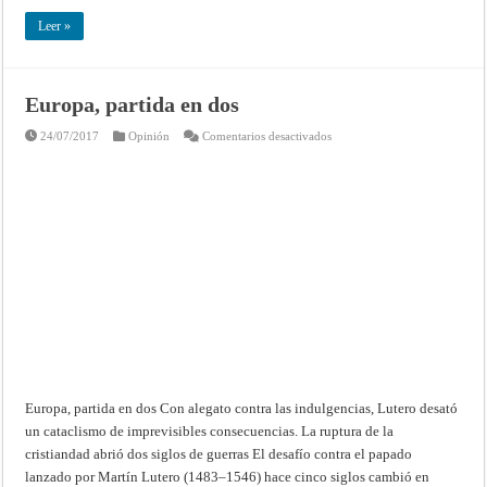
Leer »
Europa, partida en dos
en
24/07/2017
Opinión
Comentarios desactivados
Europa,
partida
en
dos
Europa, partida en dos Con alegato contra las indulgencias, Lutero desató
un cataclismo de imprevisibles consecuencias. La ruptura de la
cristiandad abrió dos siglos de guerras El desafío contra el papado
lanzado por Martín Lutero (1483–1546) hace cinco siglos cambió en