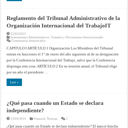
Reglamento del Tribunal Administrativo de la
Organización Internacional del TrabajoIT
22/03/2015
Instrumentos Administrativos
,
Tratados y Documentos Internacionales
en
Comentarios desactivados
Reglamento
del
CAPITULO I ARTÍCULO 1 Organización Los Miembros del Tribunal
Tribunal
entran en funciones el 1° de enero del año siguiente al de su designación
Administrativo
de
por la Conferencia Internacional del Trabajo, salvo que la Conferencia
la
Organización
disponga otra cosa. ARTÍCULO 2 En su reunión anual, el Tribunal elige
Internacional
del
por un año el presidente …
TrabajoIT
Leer »
¿Qué pasa cuando un Estado se declara
independiente?
23/04/2014
Featured
,
Noticias
2
¿Qué pasa cuando un Estado se declara independiente? El mayor hincha