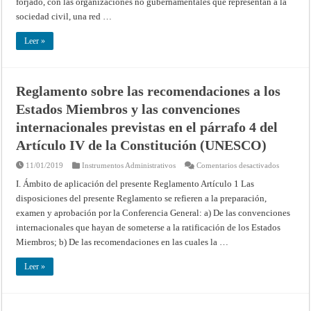
forjado, con las organizaciones no gubernamentales que representan a la
UNESCO
con
sociedad civil, una red …
las
Organizac
Internacio
Leer »
no
Gubernam
de
2011)
Reglamento sobre las recomendaciones a los
Estados Miembros y las convenciones
internacionales previstas en el párrafo 4 del
Artículo IV de la Constitución (UNESCO)
en
11/01/2019
Instrumentos Administrativos
Comentarios desactivados
Reglamen
sobre
I. Ámbito de aplicación del presente Reglamento Artículo 1 Las
las
disposiciones del presente Reglamento se refieren a la preparación,
recomend
a
examen y aprobación por la Conferencia General: a) De las convenciones
los
Estados
internacionales que hayan de someterse a la ratificación de los Estados
Miembro
y
Miembros; b) De las recomendaciones en las cuales la …
las
convenci
internacio
Leer »
previstas
en
el
párrafo
4