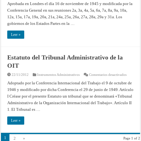
de
Aprobada en Londres el día 16 de noviembre de 1945 y modificada por la
la
Conferencia General en sus reuniones 2a, 3a, 4a, 5a, 6a, 7a, 8a, 9a, 10a,
Organizac
de
12a, 15a, 17a, 19a, 20a, 21a, 24a, 25a, 26a, 27a, 28a, 29a y 31a. Los
las
Naciones
gobiernos de los Estados Partes en la …
Unidas
para
la
Leer »
Educació
la
Ciencia
y
la
Cultura
Estatuto del Tribunal Administrativo de la
(UNESCO
OIT
en
22/11/2012
Instrumentos Administrativos
Comentarios desactivados
Estatuto
del
Adoptado por la Conferencia Internacional del Trabajo el 9 de octubre de
Tribunal
1946 y modificado por dicha Conferencia el 29 de junio de 1949. Artículo
Administr
de
I Créase por el presente Estatuto un tribunal que se denominará «Tri­bunal
la
OIT
Administrativo de la Organización Internacional del Trabajo». Artículo II
1. El Tribunal es …
Leer »
1
2
»
Page 1 of 2