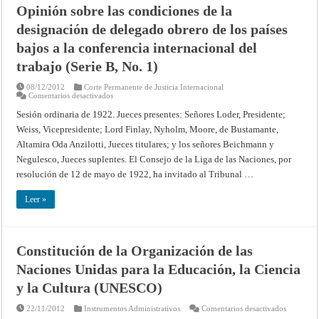
personas
Opinión sobre las condiciones de la
empleadas
en
designación de delegado obrero de los países
la
agricultura
(Serie
bajos a la conferencia internacional del
B,
No.
trabajo (Serie B, No. 1)
2)
08/12/2012
Corte Permanente de Justicia Internacional
en
Comentarios desactivados
Opinión
sobre
Sesión ordinaria de 1922. Jueces presentes: Señores Loder, Presidente;
las
Weiss, Vicepresidente; Lord Finlay, Nyholm, Moore, de Bustamante,
condiciones
de
Altamira Oda Anzilotti, Jueces titulares; y los señores Beichmann y
la
designación
Negulesco, Jueces suplentes. El Consejo de la Liga de las Naciones, por
de
delegado
resolución de 12 de mayo de 1922, ha invitado al Tribunal …
obrero
de
los
Leer »
países
bajos
a
la
conferencia
Constitución de la Organización de las
internacional
del
Naciones Unidas para la Educación, la Ciencia
trabajo
(Serie
B,
y la Cultura (UNESCO)
No.
1)
en
22/11/2012
Instrumentos Administrativos
Comentarios desactivados
Constituc