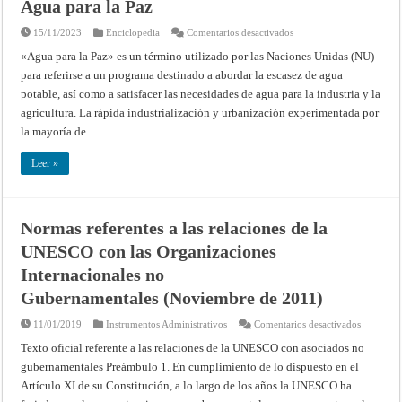
Agua para la Paz
en
15/11/2023
Enciclopedia
Comentarios desactivados
Agua
para
«Agua para la Paz» es un término utilizado por las Naciones Unidas (NU)
la
para referirse a un programa destinado a abordar la escasez de agua
Paz
potable, así como a satisfacer las necesidades de agua para la industria y la
agricultura. La rápida industrialización y urbanización experimentada por
la mayoría de …
Leer »
Normas referentes a las relaciones de la
UNESCO con las Organizaciones
Internacionales no
Gubernamentales (Noviembre de 2011)
en
11/01/2019
Instrumentos Administrativos
Comentarios desactivados
Normas
referentes
Texto oficial referente a las relaciones de la UNESCO con asociados no
a
gubernamentales Preámbulo 1. En cumplimiento de lo dispuesto en el
las
relaciones
Artículo XI de su Constitución, a lo largo de los años la UNESCO ha
de
la