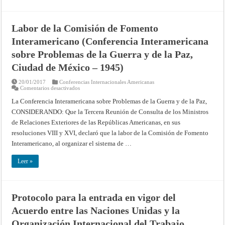
Labor de la Comisión de Fomento
Interamericano (Conferencia Interamericana
sobre Problemas de la Guerra y de la Paz,
Ciudad de México – 1945)
20/01/2017
Conferencias Internacionales Americanas
en
Comentarios desactivados
Labor
de
La Conferencia Interamericana sobre Problemas de la Guerra y de la Paz,
la
CONSIDERANDO: Que la Tercera Reunión de Consulta de los Ministros
Comisión
de
de Relaciones Ex­teriores de las Repúblicas Americanas, en sus
Fomento
Interamericano
resoluciones VIII y XVI, declaró que la labor de la Comisión de Fomento
(Conferencia
Interamericana
Interamericano, al organizar el sistema de …
sobre
Problemas
de
Leer »
la
Guerra
y
de
la
Protocolo para la entrada en vigor del
Paz,
Ciudad
Acuerdo entre las Naciones Unidas y la
de
México
–
Organización Internacional del Trabajo