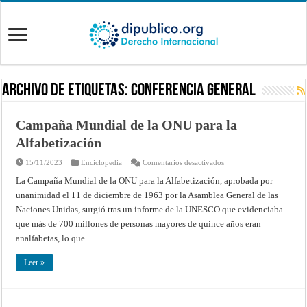
Archivo de Etiquetas:
Conferencia General
Campaña Mundial de la ONU para la
Alfabetización
en
15/11/2023
Enciclopedia
Comentarios desactivados
Campaña
Mundial
La Campaña Mundial de la ONU para la Alfabetización, aprobada por
de
unanimidad el 11 de diciembre de 1963 por la Asamblea General de las
la
ONU
Naciones Unidas, surgió tras un informe de la UNESCO que evidenciaba
para
la
que más de 700 millones de personas mayores de quince años eran
Alfabetización
analfabetas, lo que …
Leer »