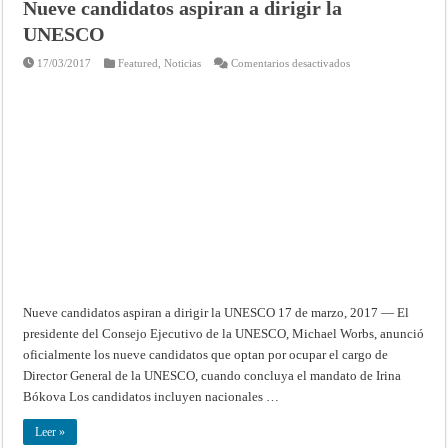
Nueve candidatos aspiran a dirigir la
del
Artículo
UNESCO
IV
de
la
en
17/03/2017
Featured
,
Noticias
Comentarios desactivados
Constituc
Nueve
(UNESCO
candidatos
aspiran
a
dirigir
la
UNESCO
Nueve candidatos aspiran a dirigir la UNESCO 17 de marzo, 2017 — El
presidente del Consejo Ejecutivo de la UNESCO, Michael Worbs, anunció
oficialmente los nueve candidatos que optan por ocupar el cargo de
Director General de la UNESCO, cuando concluya el mandato de Irina
Bókova Los candidatos incluyen nacionales …
Leer »