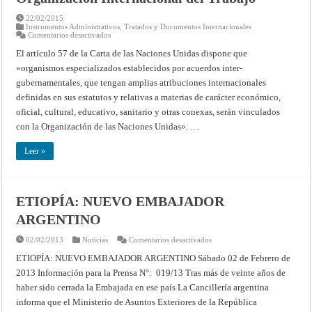
1945)
22/02/2015
Instrumentos Administrativos
,
Tratados y Documentos Internacionales
en
Comentarios desactivados
Protocolo
para
El artículo 57 de la Carta de las Naciones Unidas dispone que
la
«organismos especializados establecidos por acuerdos inter­
entrada
en
gubernamentales, que tengan amplias atribuciones internacionales
vigor
del
definidas en sus estatutos y relativas a materias de carácter eco­nómico,
Acuerdo
entre
oficial, cultural, educativo, sanitario y otras conexas, serán vinculados
las
con la Organización de las Naciones Unidas». …
Naciones
Unidas
y
Leer »
la
Organización
Internacional
del
Trabajo
ETIOPÍA: NUEVO EMBAJADOR
ARGENTINO
en
02/02/2013
Noticias
Comentarios desactivados
ETIOPÍA:
NUEVO
ETIOPÍA: NUEVO EMBAJADOR ARGENTINO Sábado 02 de Febrero de
EMBAJADOR
2013 Información para la Prensa N°: 019/13 Tras más de veinte años de
ARGENTINO
haber sido cerrada la Embajada en ese país La Cancillería argentina
informa que el Ministerio de Asuntos Exteriores de la República