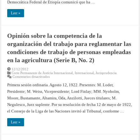
Democrática Federal de Etiopía comunicó que ha …
Leer »
Opinión sobre la competencia de la
organización del trabajo para reglamentar las
condiciones de trabajo de personas empleadas
en la agricultura (Serie B, No. 2)
12/12/2012
Corte Permanente de Justicia Internacional
,
Internacional
,
Jurisprudencia
en
Comentarios desactivados
Opinión
sobre
Primera sesión ordinaria. Agosto 12, 1922. Presentes: M. Loder,
la
Presidente; M. Weiss, Vicepresidente; Lord Finlay; MM. Nyoholm,
competencia
de
Moore, Bustamante, Altamira, Oda, Anzilotti, Jueces titulares; M.
la
organización
Negulesco, Juez suplente. Por su resolución de fecha 12 de mayo de 1922,
del
trabajo
el Consejo de la Liga de las Naciones invitó al Tribunal, conforme …
para
reglamentar
las
Leer »
condiciones
de
trabajo
de