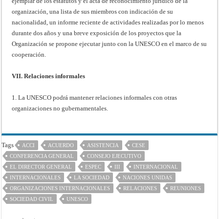
ejemplar de los estatutos y el acta de reconocimiento jurídico de la
organización, una lista de sus miembros con indicación de su
nacionalidad, un informe reciente de actividades realizadas por lo menos
durante dos años y una breve exposición de los proyectos que la
Organización se propone ejecutar junto con la UNESCO en el marco de su
cooperación.
VII. Relaciones informales
1. La UNESCO podrá mantener relaciones informales con otras
organizaciones no gubernamentales.
Tags
ACCI
ACUERDO
ASISTENCIA
CESE
CONFERENCIA GENERAL
CONSEJO EJECUTIVO
EL DIRECTOR GENERAL
ESPEC
III
INTERNACIONAL
INTERNACIONALES
LA SOCIEDAD
NACIONES UNIDAS
ORGANIZACIONES INTERNACIONALES
RELACIONES
REUNIONES
SOCIEDAD CIVIL
UNESCO