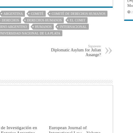
(Sé
Mon
2
ARGENTINA
COMITÉ
COMITÉ DE DERECHOS HUMANOS
DERECHOS
DERECHOS HUMANOS
EL COMIT
ERNO ARGENTINO
HUMANOS
INTERNACIONAL
UNIVERSIDAD NACIONAL DE LA PLATA
Siguiente
Diplomatic Asylum for Julian
Assange?
 de Investigación en
European Journal of
a Exterior Argentina –
International Law – Volume