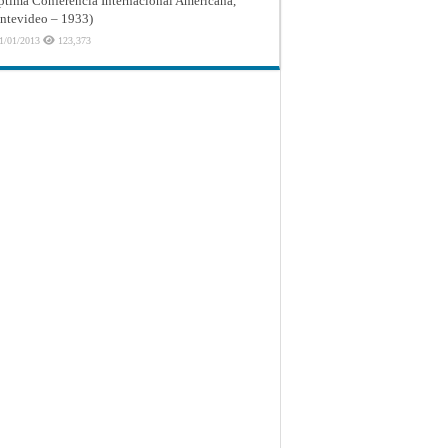
ptima Conferencia Internacional Americana,
tevideo – 1933)
1/01/2013
123,373