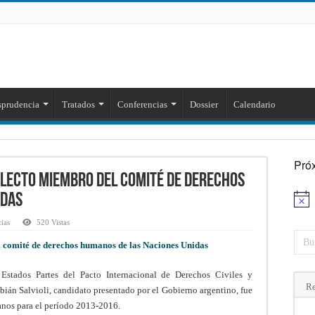
sprudencia
Tratados
Conferencias
Dossier
Calendario
Pró
electo miembro del comité de derechos
idas
Aviso
cias
520 Vistas
l comité de derechos humanos de las Naciones Unidas
stados Partes del Pacto Internacional de Derechos Civiles y
Re
abián Salvioli, candidato presentado por el Gobierno argentino, fue
nos para el período 2013-2016.