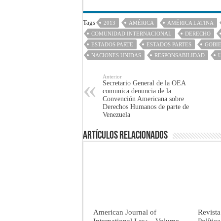
Tags
2013
AMÉRICA
AMÉRICA LATINA
COMUNIDAD INTERNACIONAL
DERECHO
ESTADOS PARTE
ESTADOS PARTES
GOBI
NACIONES UNIDAS
RESPONSABILIDAD
Anterior
Secretario General de la OEA
comunica denuncia de la
Convención Americana sobre
Derechos Humanos de parte de
Venezuela
Artículos Relacionados
American Journal of
Revista
International Law – Volume
Polític