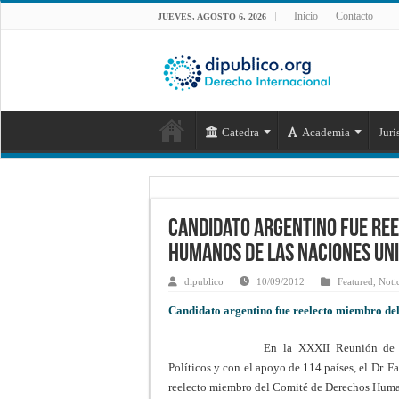
Inicio
Contacto
JUEVES, AGOSTO 6, 2026
Catedra
Academia
Juri
Candidato argentino fue re
humanos de las Naciones Un
dipublico
10/09/2012
Featured
,
Noti
Candidato argentino fue reelecto miembro de
En la XXXII Reunión de E
Políticos y con el apoyo de 114 países, el Dr. F
reelecto miembro del Comité de Derechos Huma