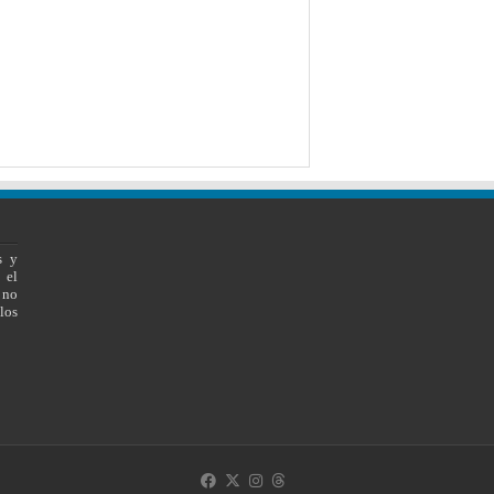
s y
 el
 no
los