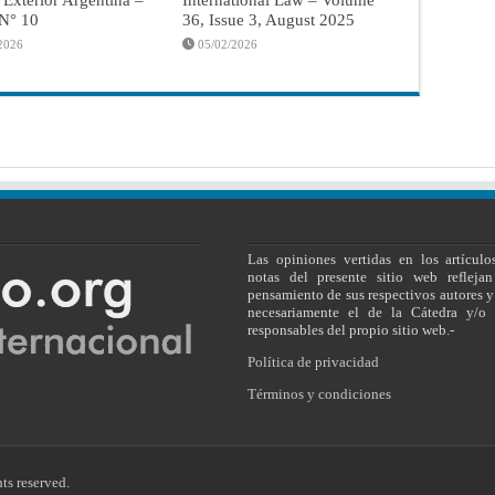
 N° 10
36, Issue 3, August 2025
2026
05/02/2026
Las opiniones vertidas en los artículo
notas del presente sitio web reflejan
pensamiento de sus respectivos autores y
necesariamente el de la Cátedra y/o 
responsables del propio sitio web.-
Política de privacidad
Términos y condiciones
ts reserved.