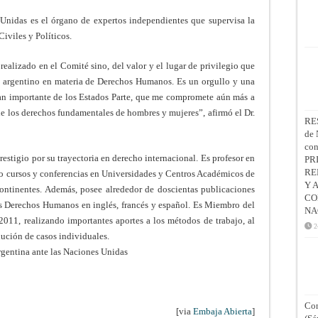
idas es el órgano de expertos independientes que supervisa la
iviles y Políticos.
 realizado en el Comité sino, del valor y el lugar de privilegio que
o argentino en materia de Derechos Humanos. Es un orgullo y una
tan importante de los Estados Parte, que me compromete aún más a
de los derechos fundamentales de hombres y mujeres”, afirmó el Dr.
RE
de 
co
restigio por su trayectoria en derecho internacional. Es profesor en
PR
RE
do cursos y conferencias en Universidades y Centros Académicos de
Y 
continentes. Además, posee alrededor de doscientas publicaciones
CO
os Derechos Humanos en inglés, francés y español. Es Miembro del
NA
011, realizando importantes aportes a los métodos de trabajo, al
2
lución de casos individuales.
gentina ante las Naciones Unidas
Con
[via
Embaja Abierta
]