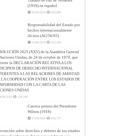
Tratado de Paz de Versalles
(1919) en español
06/06/2010
393,800
Responsabilidad del Estado por
hechos internacionalmente
ilícitos (AG/56/83)
25/06/2010
262,936
SOLUCIÓN 2625 (XXV) de la Asamblea General
Naciones Unidas, de 24 de octubre de 1970, que
ntiene la DECLARACIÓN RELATIVA A LOS
INCIPIOS DE DERECHO INTERNACIONAL
FERENTES A LAS RELACIONES DE AMISTAD
A LA COOPERACIÓN ENTRE LOS ESTADOS DE
NFORMIDAD CON LA CARTA DE LAS
CIONES UNIDAS
4/06/2010
238,540
Catorce puntos del Presidente
Wilson (1918)
17/06/2010
166,737
vención sobre derechos y deberes de los estados