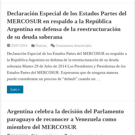
y
Estados
Asociados
Declaración Especial de los Estados Partes del
MERCOSUR en respaldo a la República
Argentina en defensa de la reestructuración
de su deuda soberana
en
29/07/2014
Noticias
Comentarios desactivados
Declaración
Especial
Declaración Especial de los Estados Partes del MERCOSUR en respaldo a
de
la República Argentina en defensa de la reestructuración de su deuda
los
Estados
soberana Martes 29 de Julio de 2014 Los Presidentes y Presidentas de los
Partes
del
Estados Partes del MERCOSUR: Expresaron que de ninguna manera
MERCOSUR
en
puede considerarse un proceso de “default” cuando un …
respaldo
a
la
Leer »
República
Argentina
en
defensa
de
Argentina celebra la decisión del Parlamento
la
reestructuración
paraguayo de reconocer a Venezuela como
de
su
deuda
miembro del MERCOSUR
soberana