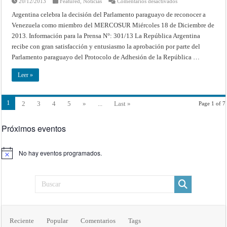
en
20/12/2013
Featured
,
Noticias
Comentarios desactivados
Argentina
celebra
Argentina celebra la decisión del Parlamento paraguayo de reconocer a
la
Venezuela como miembro del MERCOSUR Miércoles 18 de Diciembre de
decisión
del
2013. Información para la Prensa N°: 301/13 La República Argentina
Parlamento
paraguayo
recibe con gran satisfacción y entusiasmo la aprobación por parte del
de
reconocer
Parlamento paraguayo del Protocolo de Adhesión de la República …
a
Venezuela
como
Leer »
miembro
del
MERCOSUR
1
2
3
4
5
»
...
Last »
Page 1 of 7
Próximos eventos
No hay eventos programados.
Aviso
Reciente
Popular
Comentarios
Tags