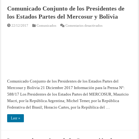
Comunicado Conjunto de los Presidentes de
los Estados Partes del Mercosur y Bolivia
en
22/12/2017
Comunicados
Comentarios desactivados
Comunicado
Conjunto
de
los
Presidentes
de
los
Estados
Partes
del
Mercosur
y
Bolivia
Comunicado Conjunto de los Presidentes de los Estados Partes del
Mercosur y Bolivia 21 Diciembre 2017 Información para la Prensa N°:
588/17 Los Presidentes de los Estados Partes del MERCOSUR, Mauricio
Macri, por la República Argentina; Michel Temer, por la República
Federativa del Brasil; Horacio Cartes, por la República del …
Leer »