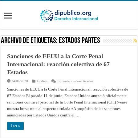
Archivo de Etiquetas:
Estados Partes
Sanciones de EEUU a la Corte Penal
Internacional: reacción colectiva de 67
Estados
en
24/06/2020
Análisis
Comentarios desactivados
Sanciones
de
Sanciones de EEUU a la Corte Penal Internacional: reacción colectiva de
EEUU
67 Estados El pasado 11 de junio, Estados Unidos anunció oficialmente
a
la
sanciones contra el personal de la Corte Penal Internacional (CPI) (véase
Corte
Penal
nuestra breve nota al respecto titulada «A propósito de las sanciones
Internacional:
reacción
anunciadas por Estados Unidos contra el …
colectiva
de
67
Leer »
Estados