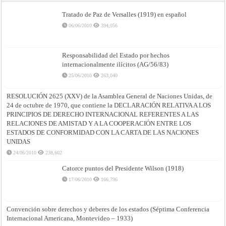
Tratado de Paz de Versalles (1919) en español
06/06/2010
394,056
Responsabilidad del Estado por hechos
internacionalmente ilícitos (AG/56/83)
25/06/2010
263,040
RESOLUCIÓN 2625 (XXV) de la Asamblea General de Naciones Unidas, de
24 de octubre de 1970, que contiene la DECLARACIÓN RELATIVA A LOS
PRINCIPIOS DE DERECHO INTERNACIONAL REFERENTES A LAS
RELACIONES DE AMISTAD Y A LA COOPERACIÓN ENTRE LOS
ESTADOS DE CONFORMIDAD CON LA CARTA DE LAS NACIONES
UNIDAS
24/06/2010
238,602
Catorce puntos del Presidente Wilson (1918)
17/06/2010
166,796
Convención sobre derechos y deberes de los estados (Séptima Conferencia
Internacional Americana, Montevideo – 1933)