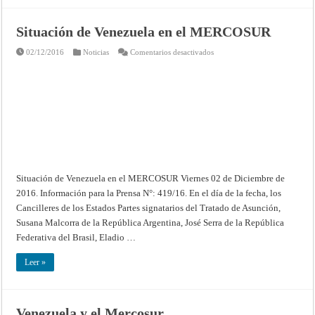
Situación de Venezuela en el MERCOSUR
en
02/12/2016
Noticias
Comentarios desactivados
Situación
de
Venezuela
en
el
MERCOSUR
Situación de Venezuela en el MERCOSUR Viernes 02 de Diciembre de
2016. Información para la Prensa N°: 419/16. En el día de la fecha, los
Cancilleres de los Estados Partes signatarios del Tratado de Asunción,
Susana Malcorra de la República Argentina, José Serra de la República
Federativa del Brasil, Eladio …
Leer »
Venezuela y el Mercosur