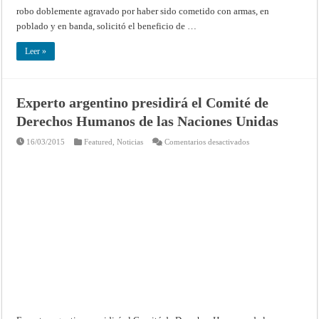
robo doblemente agravado por haber sido cometido con armas, en
poblado y en banda, solicitó el beneficio de …
Leer »
Experto argentino presidirá el Comité de
Derechos Humanos de las Naciones Unidas
en
16/03/2015
Featured
,
Noticias
Comentarios desactivados
Experto
argentino
presidirá
el
Comité
de
Derechos
Humanos
de
las
Naciones
Unidas