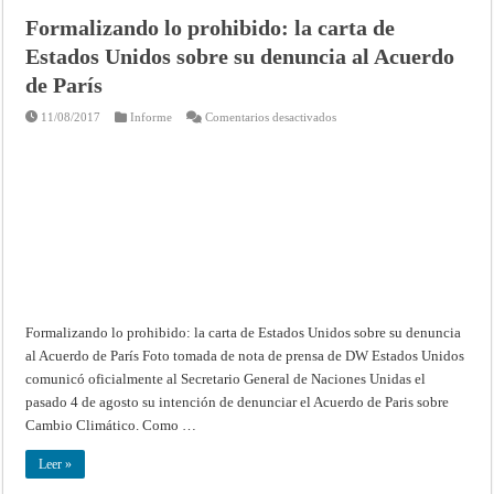
Formalizando lo prohibido: la carta de
Estados Unidos sobre su denuncia al Acuerdo
de París
en
11/08/2017
Informe
Comentarios desactivados
Formalizando
lo
prohibido:
la
carta
de
Estados
Unidos
sobre
su
denuncia
al
Acuerdo
de
París
Formalizando lo prohibido: la carta de Estados Unidos sobre su denuncia
al Acuerdo de París Foto tomada de nota de prensa de DW Estados Unidos
comunicó oficialmente al Secretario General de Naciones Unidas el
pasado 4 de agosto su intención de denunciar el Acuerdo de Paris sobre
Cambio Climático. Como …
Leer »