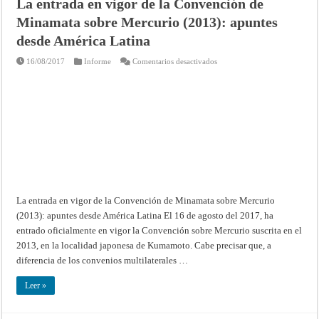
La entrada en vigor de la Convención de
Minamata sobre Mercurio (2013): apuntes
desde América Latina
en
16/08/2017
Informe
Comentarios desactivados
La
entrada
en
vigor
de
la
Convención
de
Minamata
sobre
Mercurio
(2013):
apuntes
desde
América
Latina
La entrada en vigor de la Convención de Minamata sobre Mercurio
(2013): apuntes desde América Latina El 16 de agosto del 2017, ha
entrado oficialmente en vigor la Convención sobre Mercurio suscrita en el
2013, en la localidad japonesa de Kumamoto. Cabe precisar que, a
diferencia de los convenios multilaterales …
Leer »