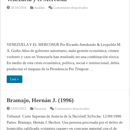
en
26/10/2016
Análisis
Comentarios desactivados
Venezuela
y
el
Mercosur
VENEZUELA Y EL MERCOSUR Por Ricardo Arredondo & Leopoldo M.
A. Godio Años de gobierno autoritario, mala gestión económica, crimen
violento y caos en Venezuela han resultado ser una combinación tóxica.
En medio de esta crisis económica, política, social e institucional, debía
producirse el traspaso de la Presidencia Pro Témpore …
Leer »
Bramajo, Hernán J. (1996)
en
18/03/2015
Nacional
Comentarios desactivados
Bramajo,
Hernán
Tribunal: Corte Suprema de Justicia de la Nación(CS) Fecha: 12/09/1996
J.
Partes: Bramajo, Hernán J. Hechos: Una persona procesada por el delito de
(1996)
homicidio calificado «criminis causae» en concurso material con el de