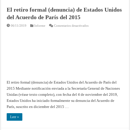
El retiro formal (denuncia) de Estados Unidos
del Acuerdo de París del 2015
en
06/11/2019
Informe
Comentarios desactivados
El
retiro
formal
(denuncia)
de
Estados
Unidos
del
Acuerdo
de
París
del
2015
El retiro formal (denuncia) de Estados Unidos del Acuerdo de París del
2015 Mediante notificación enviada a la Secretaría General de Naciones
Unidas (véase texto completo), con fecha del 4 de noviembre del 2019,
Estados Unidos ha iniciado formalmente su denuncia del Acuerdo de
París, suscrito en diciembre del 2015 …
Leer »