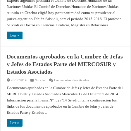
Experto argentino presidirá el Comité de Derechos Humanos de las
Naciones Unidas El Comité de Derechos Humanos de Naciones Unidas
reunido en Ginebra eligió hoy por unanimidad como su presidente al
jurista argentino Fabián Salvioli, para el período 2015-2016. El profesor
Salvioli es Doctor en Ciencias Jurídicas, Magister en Relaciones …
Leer »
Documentos aprobados en la Cumbre de Jefas
y Jefes de Estados Parte del MERCOSUR y
Estados Asociados
en
20/12/2014
Noticias
Comentarios desactivados
Documentos
aprobados
Documentos aprobados en la Cumbre de Jefas y Jefes de Estados Parte del
en
MERCOSUR y Estados Asociados Miércoles 17 de Diciembre de 2014.
la
Cumbre
Información para la Prensa N°: 327/14 Se adjuntan a continuación los
de
Jefas
links de los documentos aprobados en la Cumbre de Jefas y Jefes de
y
Jefes
Estados Parte y Estados …
de
Estados
Parte
Leer »
del
MERCOSUR