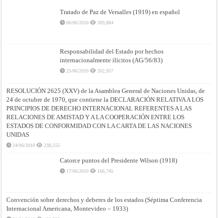
Tratado de Paz de Versalles (1919) en español
06/06/2010
393,884
Responsabilidad del Estado por hechos
internacionalmente ilícitos (AG/56/83)
25/06/2010
262,957
RESOLUCIÓN 2625 (XXV) de la Asamblea General de Naciones Unidas, de
24 de octubre de 1970, que contiene la DECLARACIÓN RELATIVA A LOS
PRINCIPIOS DE DERECHO INTERNACIONAL REFERENTES A LAS
RELACIONES DE AMISTAD Y A LA COOPERACIÓN ENTRE LOS
ESTADOS DE CONFORMIDAD CON LA CARTA DE LAS NACIONES
UNIDAS
24/06/2010
238,555
Catorce puntos del Presidente Wilson (1918)
17/06/2010
166,745
Convención sobre derechos y deberes de los estados (Séptima Conferencia
Internacional Americana, Montevideo – 1933)