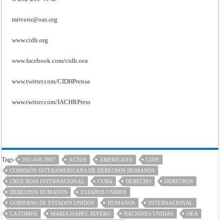
mrivero@oas.org
www.cidh.org
www.facebook.com/cidh.oea
www.twitter.com/CIDHPrensa
www.twitter.com/IACHRPress
Tags
202-458-3867
ACTOS
AMERICANA
CIDH
COMISIÓN INTERAMERICANA DE DERECHOS HUMANOS
CRUZ ROJA INTERNACIONAL
CUBA
DERECHO
DERECHOS
DERECHOS HUMANOS
ESTADOS UNIDOS
GOBIERNO DE ESTADOS UNIDOS
HUMANOS
INTERNACIONAL
LA COMISI
MARIA ISABEL RIVERO
NACIONES UNIDAS
OEA