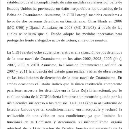
estableció que el incumplimiento de estas medidas cautelares por parte de
Estados Unidos ha provocado un daño irreparable a los detenidos de la
Bahía de Guantánamo. Asimismo, la CIDH otorgó medidas cautelares a
favor de dos personas detenidas en Guantánamo: Omar Khadr en 2006
(MC 8/06) y Djamel Ameziane en 2008 (MC 211/08), a través de las
cuales se solicitó que el Estado adopte las medidas necesarias para
protegerles frente a alegados actos de tortura, entre otros asuntos.
La CIDH celebró ocho audiencias relativas a la situación de los detenidos
de la base naval de Guantánamo, en los años 2002, 2003, 2005 (dos),
2007, 2008 y 2010. Asimismo, la Comisión Interamericana solicitó en
2007 y 2011 la anuencia del Estado para realizar visitas de observación
en las instalaciones de detención de la base naval de Guantánamo. En
ambas ocasiones el Estado indicó que la única institución competente
para tener acceso a los detenidos era la Cruz Roja Internacional, por lo
cual una visita de la CIDH debería limitarse a un recorrido guiado por las
instalaciones sin acceso a los reclusos. La CIDH expresó al Gobierno de
Estados Unidos que tal condicionamiento era inaceptable y rechazó la
realización de una visita en esas condiciones, ya que limitaba las
funciones de la Comisión y desconocía su mandato como órgano
principal de la Organización de Estados Americanos encargado de la