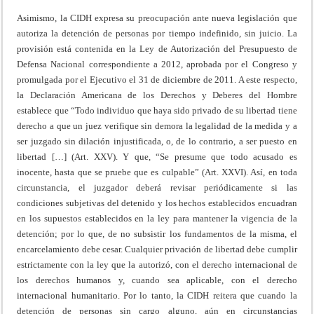
Asimismo, la CIDH expresa su preocupación ante nueva legislación que
autoriza la detención de personas por tiempo indefinido, sin juicio. La
provisión está contenida en la Ley de Autorización del Presupuesto de
Defensa Nacional correspondiente a 2012, aprobada por el Congreso y
promulgada por el Ejecutivo el 31 de diciembre de 2011. A este respecto,
la Declaración Americana de los Derechos y Deberes del Hombre
establece que “Todo individuo que haya sido privado de su libertad tiene
derecho a que un juez verifique sin demora la legalidad de la medida y a
ser juzgado sin dilación injustificada, o, de lo contrario, a ser puesto en
libertad […] (Art. XXV). Y que, “Se presume que todo acusado es
inocente, hasta que se pruebe que es culpable” (Art. XXVI). Así, en toda
circunstancia, el juzgador deberá revisar periódicamente si las
condiciones subjetivas del detenido y los hechos establecidos encuadran
en los supuestos establecidos en la ley para mantener la vigencia de la
detención; por lo que, de no subsistir los fundamentos de la misma, el
encarcelamiento debe cesar. Cualquier privación de libertad debe cumplir
estrictamente con la ley que la autorizó, con el derecho internacional de
los derechos humanos y, cuando sea aplicable, con el derecho
internacional humanitario. Por lo tanto, la CIDH reitera que cuando la
detención de personas sin cargo alguno, aún en circunstancias