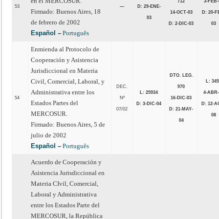
en el MERCOSUR.
712
3-FEB-
53
—
D: 29-ENE-
Firmado: Buenos Aires, 18
14-OCT-03
D: 20-F
03
de febrero de 2002
D: 2-DIC-03
03
Español
–
Português
Enmienda al Protocolo de
Cooperación y Asistencia
Jurisdiccional en Materia
DTO. LEG.
Civil, Comercial, Laboral, y
L: 34
DEC.
970
Administrativa entre los
L: 25934
4-ABR-
54
Nº
16-DIC-03
Estados Partes del
D: 3-DIC-04
D: 12-A
07/02
D: 21-MAY-
MERCOSUR.
08
04
Firmado: Buenos Aires, 5 de
julio de 2002
Español
–
Português
Acuerdo de Cooperación y
Asistencia Jurisdiccional en
Materia CIvil, Comercial,
Laboral y Administrativa
entre los Estados Parte del
MERCOSUR, la República