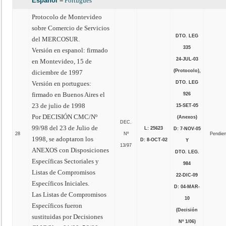
Español
–
Português
Protocolo de Montevideo
sobre Comercio de Servicios
DTO. LEG
del MERCOSUR.
335
Versión en espanol: firmado
24-JUL-03
en Montevideo, 15 de
(Protocolo),
diciembre de 1997
Versión en portugues:
DTO. LEG
firmado en Buenos Aires el
926
23 de julio de 1998
15-SET-05
Por DECISIÓN CMC/Nº
(Anexos)
DEC.
99/98 del 23 de Julio de
L: 25623
D: 7-NOV-05
28
Nº
Pendie
1998, se adoptaron los
D: 8-OCT-02
Y
13/97
ANEXOS con Disposiciones
DTO. LEG.
Específicas Sectoriales y
984
Listas de Compromisos
22-DIC-09
Específicos Iniciales.
D: 04-MAR-
Las Listas de Compromisos
10
Específicos fueron
(Decisión
sustituidas por Decisiones
Nº 1/06)