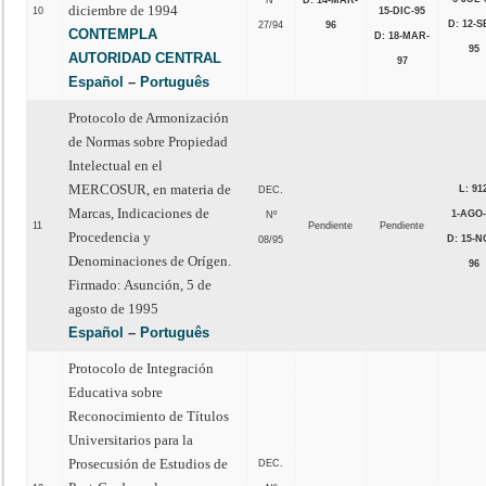
Nº
D: 14-MAR-
diciembre de 1994
10
15-DIC-95
D: 12-S
27/94
96
CONTEMPLA
D: 18-MAR-
95
AUTORIDAD CENTRAL
97
Español
–
Português
Protocolo de Armonización
de Normas sobre Propiedad
Intelectual en el
MERCOSUR, en materia de
L: 91
DEC.
Marcas, Indicaciones de
1-AGO-
Nº
11
Pendiente
Pendiente
Procedencia y
D: 15-N
08/95
Denominaciones de Orígen.
96
Firmado: Asunción, 5 de
agosto de 1995
Español
–
Português
Protocolo de Integración
Educativa sobre
Reconocimiento de Títulos
Universitarios para la
Prosecusión de Estudios de
DEC.