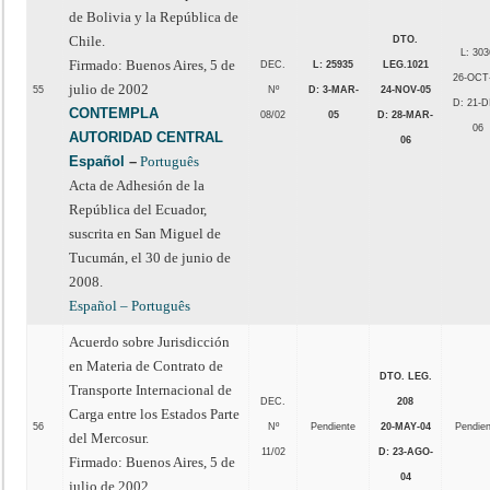
de Bolivia y la República de
Chile.
DTO.
L: 303
Firmado: Buenos Aires, 5 de
DEC.
L: 25935
LEG.
1021
26-OCT
julio de 2002
55
Nº
D: 3-MAR-
24-NOV-05
D: 21-D
CONTEMPLA
08/02
05
D: 28-MAR-
06
AUTORIDAD CENTRAL
06
Español
–
Português
Acta de Adhesión de la
República del Ecuador,
suscrita en San Miguel de
Tucumán, el 30 de junio de
2008.
Español –
Português
Acuerdo sobre Jurisdicción
en Materia de Contrato de
DTO. LEG.
Transporte Internacional de
DEC.
208
Carga entre los Estados Parte
56
Nº
Pendiente
20-MAY-04
Pendie
del Mercosur.
11/02
D: 23-AGO-
Firmado: Buenos Aires, 5 de
04
julio de 2002