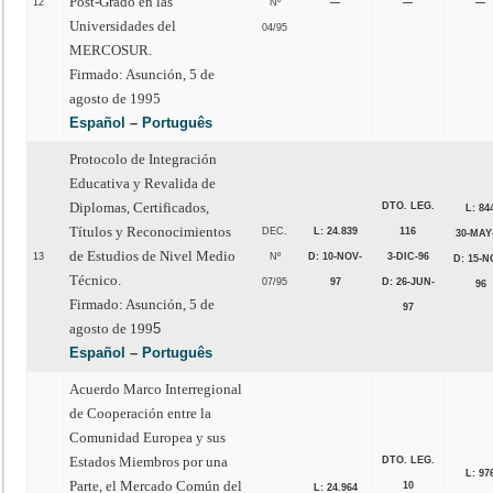
Post-Grado en las
12
Nº
—
—
—
Universidades del
04/95
MERCOSUR.
Firmado: Asunción, 5 de
agosto de 1995
Español
–
Português
Protocolo de Integración
Educativa y Revalida de
Diplomas, Certificados,
DTO. LEG.
L: 84
Títulos y Reconocimientos
DEC.
L: 24.839
116
30-MAY
de Estudios de Nivel Medio
13
Nº
D: 10-NOV-
3-DIC-96
D: 15-N
Técnico.
07/95
97
D: 26-JUN-
96
Firmado: Asunción, 5 de
97
agosto de 199
5
Español
–
Português
Acuerdo Marco Interregional
de Cooperación entre la
Comunidad Europea y sus
Estados Miembros por una
DTO. LEG.
L: 97
Parte, el Mercado Común del
10
L: 24.964