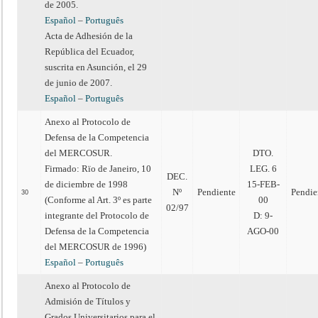
de 2005.
Español
–
Português
Acta de Adhesión de la
República del Ecuador,
suscrita en Asunción, el 29
de junio de 2007.
Español
–
Português
Anexo al Protocolo de
Defensa de la Competencia
del MERCOSUR.
DTO.
Firmado: Rïo de Janeiro, 10
LEG. 6
DEC.
de diciembre de 1998
15-FEB-
Nº
Pendiente
Pendie
30
(Conforme al Art. 3º es parte
00
02/97
integrante del Protocolo de
D: 9-
Defensa de la Competencia
AGO-00
del MERCOSUR de 1996)
Español
–
Português
Anexo al Protocolo de
Admisión de Títulos y
Grados Universitarios para el