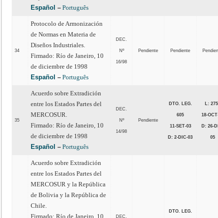
Español
–
Português
Protocolo de Armonización
de Normas en Materia de
DEC.
Diseños Industriales.
34
Nº
Pendiente
Pendiente
Pendie
Firmado: Río de Janeiro, 10
16/98
de diciembre de 1998
Español
–
Português
Acuerdo sobre Extradición
entre los Estados Partes del
DTO. LEG.
L: 27
DEC.
MERCOSUR.
605
18-OCT
35
Nº
Pendiente
Firmado: Río de Janeiro, 10
11-SET-03
D: 26-D
14/98
de diciembre de 1998
D: 2-DIC-03
05
Español
–
Português
Acuerdo sobre Extradición
entre los Estados Partes del
MERCOSUR y la República
de Bolivia y la República de
Chile.
DTO. LEG.
Firmado: Río de Janeiro, 10
DEC.