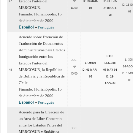
Estados Partes del
47
Nº
D: 03-MAR-
01-SET-05
D: 13-O
MERCOSUR.
44/00
05
D: 18-OCT-
08
Firmado: Florianópolis, 15
05
de diciembre de 2000
Español
–
Português
Acuerdo sobre Exención de
Traducción de Documentos
Administrativos para Efectos
Inmigración entre los
DTO.
L: 358
DEC.
Estados Partes del
L: 25900
LEG.198
14-AGO
Nº
MERCOSUR, la República
48
D: 03-MAR–
07-MAY-04
D: 13-O
45/00
de Bolivia y la República de
05
D: 23-
08
Chile.
AGO-.04
Firmado: Florianópolis, 15
de diciembre de 2000
Español
–
Português
Acuerdo para la Creación de
un Area de Libre Comercio
entre los Estados Partes del
DEC.
MERCOSUR y Sudáfrica.