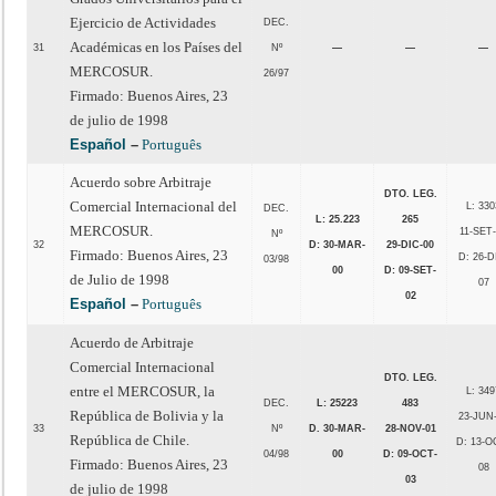
Ejercicio de Actividades
DEC.
Académicas en los Países del
31
Nº
—
—
—
MERCOSUR.
26/97
Firmado: Buenos Aires, 23
de julio de 1998
Español
–
Português
Acuerdo sobre Arbitraje
DTO. LEG.
Comercial Internacional del
L: 330
DEC.
L: 25.223
265
MERCOSUR.
11-SET
Nº
32
D: 30-MAR-
29-DIC-00
Firmado: Buenos Aires, 23
D: 26-D
03/98
00
D: 09-SET-
de Julio de 1998
07
02
Español
–
Português
Acuerdo de Arbitraje
Comercial Internacional
DTO. LEG.
entre el MERCOSUR, la
L: 349
DEC.
L: 25223
483
República de Bolivia y la
23-JUN
33
Nº
D. 30-MAR-
28-NOV-01
República de Chile.
D: 13-O
04/98
00
D: 09-OCT-
Firmado: Buenos Aires, 23
08
03
de julio de 1998