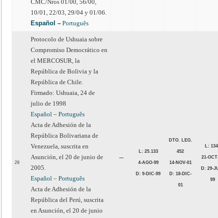
CMC/Nros 01/00, 56/00,
10/01, 22/03, 29/04 y 01/06.
Español
–
Português
Protocolo de Ushuaia sobre
Compromiso Democrático en
el MERCOSUR, la
República de Bolivia y la
República de Chile.
Firmado: Ushuaia, 24 de
julio de 1998
Español
–
Português
Acta de Adhesión de la
República Bolivariana de
DTO. LEG.
Venezuela, suscrita en
L: 13
L: 25.133
452
Asunción, el 20 de junio de
21-OCT
—
29
4-AGO-99
14-NOV-01
2005.
D: 29-J
D: 9-DIC-99
D: 18-DIC-
Español
–
Português
99
01
Acta de Adhesión de la
República del Perú, suscrita
en Asunción, el 20 de junio