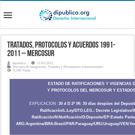
Tratados, Protocolos y Acuerdos 1991-
2011 – MERCOSUR
dipublico
11/01/2012
Procesos de Integración
,
Tratados y Documentos Internacionales
9,340 Vistas
ESTADO DE RATIFICACIONES Y VIGENCIAS 
Y PROTOCOLOS DEL MERCOSUR Y ESTADO
EXPLICACION
30 d D 2º IR: 30 días despúes del Deposi
:
Ratificación/L:Ley/DTO.LEG.: Decreto Legislativo/
Ratificación/N:Notificación/D:Deposito/EP:Estado Part
ARG:Argentina/BRA:Brasil/PAR:Paraguay/URU:Uruguay/VEN:Vene