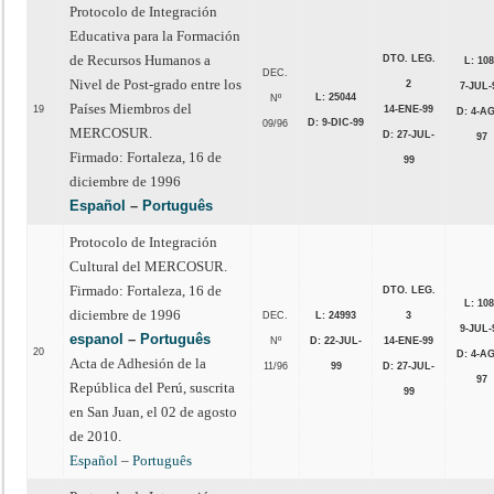
Protocolo de Integración
Educativa para la Formación
de Recursos Humanos a
DTO. LEG.
L: 10
DEC.
Nivel de Post-grado entre los
2
7-JUL-
L: 25044
Nº
Países Miembros del
19
14-ENE-99
D: 4-A
D: 9-DIC-99
09/96
MERCOSUR.
D: 27-JUL-
97
Firmado: Fortaleza, 16 de
99
diciembre de 1996
Español
–
Português
Protocolo de Integración
Cultural del MERCOSUR.
Firmado: Fortaleza, 16 de
DTO. LEG.
L: 10
diciembre de 1996
DEC.
L: 24993
3
9-JUL-
espanol
–
Português
Nº
D: 22-JUL-
14-ENE-99
20
D: 4-A
Acta de Adhesión de la
11/96
99
D: 27-JUL-
97
República del Perú, suscrita
99
en San Juan, el 02 de agosto
de 2010.
Español
–
Português