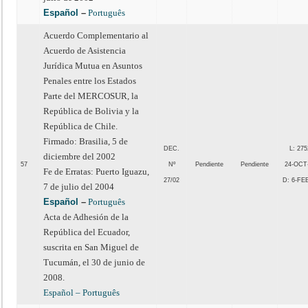
Español
–
Português
Acuerdo Complementario al
Acuerdo de Asistencia
Jurídica Mutua en Asuntos
Penales entre los Estados
Parte del MERCOSUR, la
República de Bolivia y la
República de Chile.
Firmado: Brasilia, 5 de
DEC.
L: 275
diciembre del 2002
57
Nº
Pendiente
Pendiente
24-OCT
Fe de Erratas: Puerto Iguazu,
27/02
D: 6-FE
7 de julio del 2004
Español
–
Português
Acta de Adhesión de la
República del Ecuador,
suscrita en San Miguel de
Tucumán, el 30 de junio de
2008.
Español –
Português