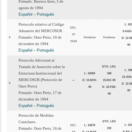
Firmado: Buenos Aires, 5 de
agosto de 1994
Español
–
Português
Protocolo relativo al Código
L: 62
DEC.
Aduanero del MERCOSUR.
2-AGO-
Nº
Firmado: Ouro Preto, 16 de
8
Pendiente
Pendiente
D: 12-S
25/94
diciembre de 1994
95
Español
–
Português
Protocolo Adicional al
Tratado de Asunción sobre la
DTO. LEG.
L: 59
Estructura Institucional del
L: 24560
188
15-JUN
MERCOSUR (Protocolo de
—
D: 15-NOV-
15-DIC-95
9
D: 12-S
Ouro Preto).
95
D: 16-FEB-
95
Firmado: Ouro Preto, 17 de
96
diciembre de 1994
Español
–
Português
Protocolo de Medidas
Cautelares.
DTO. LEG
L: 61
DEC.
L: 24579
Firmado: Ouro Preto, 16 de
192
6-JUL-