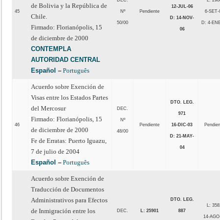
DEC.
L: 298
de Bolivia y la República de
12-JUL-06
45
Nº
Pendiente
6-SET-
Chile.
D: 14-NOV-
50/00
D: 4-EN
Firmado: Florianópolis, 15
06
de diciembre de 2000
CONTEMPLA
AUTORIDAD CENTRAL
Español
–
Português
Acuerdo sobre Exención de
Visas entre los Estados Partes
DTO. LEG.
del Mercosur
DEC.
971
Firmado: Florianópolis, 15
Nº
46
Pendiente
16-DIC-03
Pendie
de diciembre de 2000
48/00
D: 21-MAY-
Fe de Erratas: Puerto Iguazu,
04
7 de julio de 2004
Español
–
Português
Acuerdo sobre Exención de
Traducción de Documentos
Administrativos para Efectos
DTO. LEG.
L: 358
de Inmigración entre los
DEC.
L: 25901
887
14-AGO