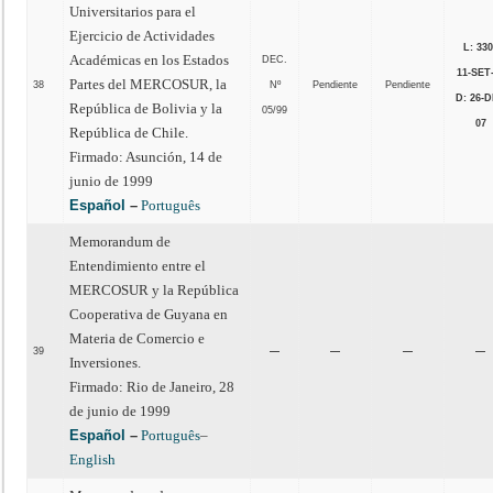
Universitarios para el
Ejercicio de Actividades
L: 33
Académicas en los Estados
DEC.
11-SET
Partes del MERCOSUR, la
38
Nº
Pendiente
Pendiente
D: 26-D
República de Bolivia y la
05/99
07
República de Chile.
Firmado: Asunción, 14 de
junio de 1999
Español
–
Português
Memorandum de
Entendimiento entre el
MERCOSUR y la República
Cooperativa de Guyana en
Materia de Comercio e
39
—
—
—
—
Inversiones.
Firmado: Rio de Janeiro, 28
de junio de 1999
Español
–
Português
–
English