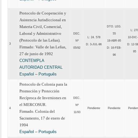
Protocolo de Cooperación y
Asistencia Jurisdiccional en
Materia Civil, Comercial,
DTO. LEG.
L: 27
Laboral y Administrativo
DEC.
55
L: 24. 578
10-DIC
(Protocolo de las Leñas).
Nº
19-ABR-95
3
D: 3-JUL-96
D: 12-S
Firmado: Valle de las Leñas,
05/92
D: 16-FEB-
95
27 de junio de 1992
96
CONTEMPLA
AUTORIDAD CENTRAL
Español
–
Português
Protocolo de Colonia para la
Promoción y Protección
Recíproca de Inversiones en
DEC.
el MERCOSUR.
Nº
4
Pendiente
Pendiente
Pendie
Firmado. Colonia del
11/93
Sacramento, 17 de enero de
1994
Español
–
Português