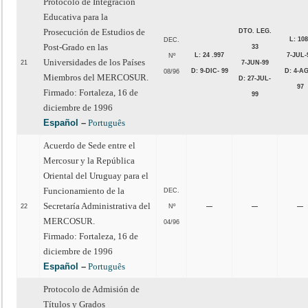
Protocolo de Integración
Educativa para la
Prosecución de Estudios de
DTO. LEG.
L: 10
DEC.
Post-Grado en las
33
L: 24 .997
7-JUL-
Nº
Universidades de los Países
21
7-JUN-99
D: 9-DIC- 99
D: 4-A
08/96
Miembros del MERCOSUR.
D: 27-JUL-
97
Firmado: Fortaleza, 16 de
99
diciembre de 1996
Español
–
Português
Acuerdo de Sede entre el
Mercosur y la República
Oriental del Uruguay para el
Funcionamiento de la
DEC.
Secretaría Administrativa del
22
Nº
—
—
—
MERCOSUR.
04/96
Firmado: Fortaleza, 16 de
diciembre de 1996
Español
–
Português
Protocolo de Admisión de
Títulos y Grados