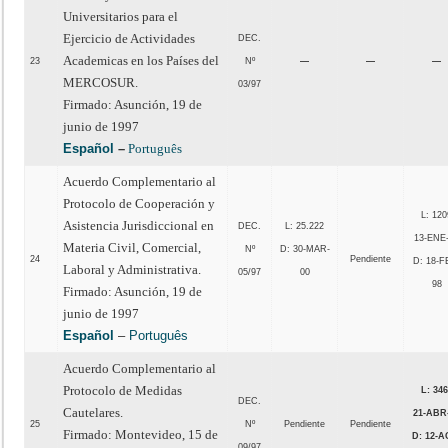
Universitarios para el
Ejercicio de Actividades
DEC.
Academicas en los Países del
23
Nº
—
—
—
MERCOSUR.
03/97
Firmado: Asunción, 19 de
junio de 1997
Español
–
Português
Acuerdo Complementario al
Protocolo de Cooperación y
L: 120
Asistencia Jurisdiccional en
DEC.
L: 25.222
13-ENE
Materia Civil, Comercial,
Nº
D: 30-MAR-
24
Pendiente
D: 18-F
Laboral y Administrativa.
05/97
00
98
Firmado: Asunción, 19 de
junio de 1997
Español
–
Português
Acuerdo Complementario al
Protocolo de Medidas
L: 34
DEC.
Cautelares.
21-ABR
25
Nº
Pendiente
Pendiente
Firmado: Montevideo, 15 de
D: 12-A
09/97