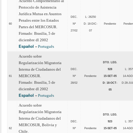
Acuerdo Complementario al
Protocolo de Asistencia
Jurídica Mutua en Asuntos
DEC.
L: 26250
Penales entre los Estados
60
Nº
D: 18-DIC-
Pendiente
Pendie
Partes del MERCOSUR.
27/02
07
Firmado: Brasilia, 5 de
diciembre dl 2002
Español
–
Português
Acuerdo sobre
Regularización Migratoria
DTO. LEG.
Interna de Ciudadanos del
DEC.
928
L: 357
MERCOSUR.
61
Nº
Pendiente
15-SET-05
14-AGO
Firmado: Brasilia, 5 de
28/02
D: 18-OCT-
D:28-JU
diciembre dl 2002
05
Español
–
Português
Acuerdo sobre
Regularización Migratoria
DTO. LEG.
Interna de Ciudadanos del
DEC.
923
L: 357
MERCOSUR, Bolivia y
62
Nº
Pendiente
15-SET-05
14-AGO
Chile.