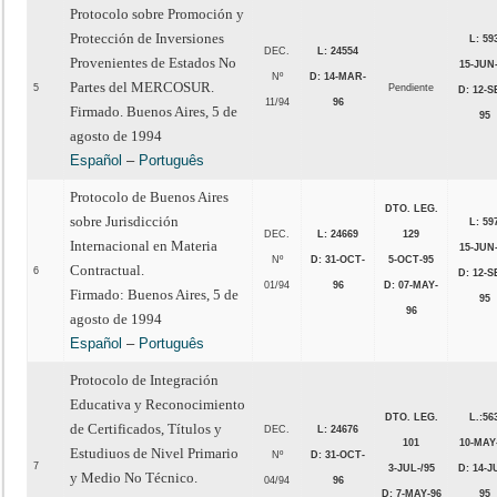
Protocolo sobre Promoción y
Protección de Inversiones
L: 59
DEC.
L: 24554
Provenientes de Estados No
15-JUN
Nº
D: 14-MAR-
Partes del MERCOSUR.
5
Pendiente
D: 12-S
11/94
96
Firmado. Buenos Aires, 5 de
95
agosto de 1994
Español
–
Português
Protocolo de Buenos Aires
DTO. LEG.
sobre Jurisdicción
L: 59
DEC.
L: 24669
129
Internacional en Materia
15-JUN
Nº
D: 31-OCT-
5-OCT-95
Contractual.
6
D: 12-S
01/94
96
D: 07-MAY-
Firmado: Buenos Aires, 5 de
95
96
agosto de 1994
Español
–
Português
Protocolo de Integración
Educativa y Reconocimiento
DTO. LEG.
L.:56
de Certificados, Títulos y
DEC.
L: 24676
101
10-MAY
Estudiuos de Nivel Primario
Nº
D: 31-OCT-
7
3-JUL-/95
D: 14-J
y Medio No Técnico.
04/94
96
D: 7-MAY-96
95