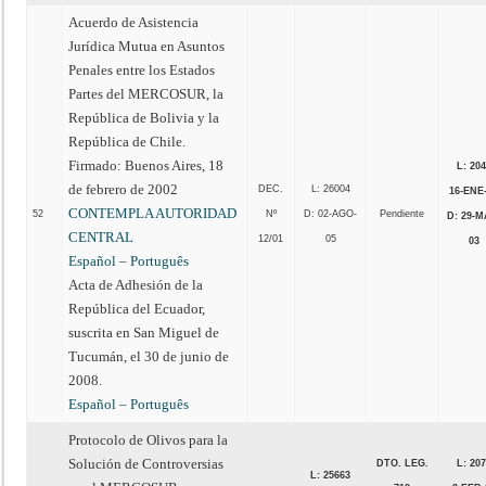
Acuerdo de Asistencia
Jurídica Mutua en Asuntos
Penales entre los Estados
Partes del MERCOSUR, la
República de Bolivia y la
República de Chile.
Firmado: Buenos Aires, 18
L: 20
de febrero de 2002
DEC.
L: 26004
16-ENE
CONTEMPLA AUTORIDAD
52
Nº
D: 02-AGO-
Pendiente
D: 29-M
CENTRAL
12/01
05
03
Español
–
Português
Acta de Adhesión de la
República del Ecuador,
suscrita en San Miguel de
Tucumán, el 30 de junio de
2008.
Español –
Português
Protocolo de Olivos para la
Solución de Controversias
DTO. LEG.
L: 20
L: 25663