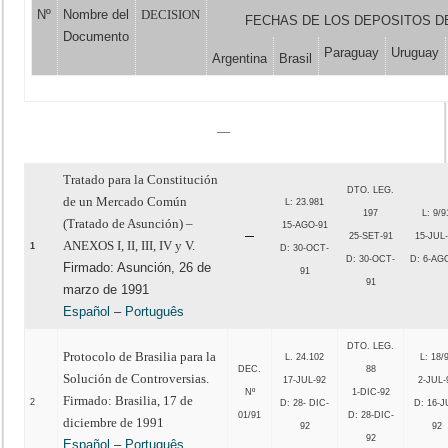
Nº
Nombre del
DECISION
FECHAS DE LOS DEPOSITOS D
Documento
Paraguay
Uruguay
Argentina
Brasil
—
Tratado para la Constitución
DTO. LEG.
de un Mercado Común
L: 23.981
197
L: 9/9
(Tratado de Asunción) –
15-AGO-91
—
25-SET-91
15-JUL
ANEXOS I, II, III, IV y V.
1
D: 30-OCT-
D: 30-OCT-
D: 6-AG
Firmado: Asunción, 26 de
91
91
marzo de 1991
Español
–
Português
DTO. LEG.
Protocolo de Brasilia para la
L. 24.102
L: 18/
DEC.
88
Solución de Controversias
.
17-JUL-92
2-JUL-
Nº
1-DIC-92
Firmado: Brasilia, 17 de
2
D: 28- DIC-
D: 16-J
01/91
D: 28-DIC-
diciembre de 1991
92
92
92
Español
–
Português