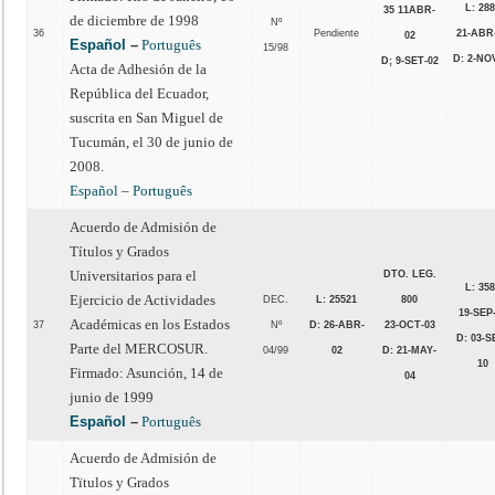
L: 28
35 11ABR-
de diciembre de 1998
Nº
36
Pendiente
21-ABR
02
Español
–
Português
15/98
D: 2-NO
D; 9-SET-
02
Acta de Adhesión de la
República del Ecuador,
suscrita en San Miguel de
Tucumán, el 30 de junio de
2008.
Español
–
Português
Acuerdo de Admisión de
Títulos y Grados
Universitarios para el
DTO. LEG.
L: 35
Ejercicio de Actividades
DEC.
L: 25521
800
19-SEP
Académicas en los Estados
37
Nº
D: 26-ABR-
23-OCT-03
D: 03-S
Parte del MERCOSUR.
04/99
02
D: 21-MAY-
10
Firmado: Asunción, 14 de
04
junio de 1999
Español
–
Português
Acuerdo de Admisión de
Tïtulos y Grados