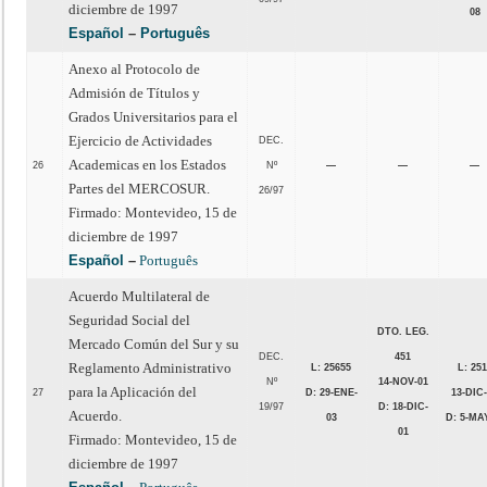
diciembre de 1997
08
Español
–
Português
Anexo al Protocolo de
Admisión de Títulos y
Grados Universitarios para el
Ejercicio de Actividades
DEC.
Academicas en los Estados
26
Nº
—
—
—
Partes del MERCOSUR.
26/97
Firmado: Montevideo, 15 de
diciembre de 1997
Español
–
Português
Acuerdo Multilateral de
Seguridad Social del
DTO. LEG.
Mercado Común del Sur y su
DEC.
451
Reglamento Administrativo
L: 25655
L: 25
Nº
14-NOV-01
para la Aplicación del
27
D: 29-ENE-
13-DIC
19/97
D: 18-DIC-
Acuerdo.
03
D: 5-MA
01
Firmado: Montevideo, 15 de
diciembre de 1997