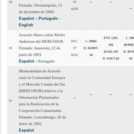
49
Nº
—
—
Firmado: Florianópolis, 15
—
62/00
de diciembre de 2000
Español
–
Português
–
English
Acuerdo Marco sobre Medio
DTO. LEG.
L: 20
Ambiente del MERCOSUR.
DEC.
L: 25841
333
28-ENE
Firmado: Asunción, 22 de
50
Nº
D: 24-MAY-
24-JUL-/03
D: 20-F
junio de 2001
02/01
04
D: 9-OCT-03
03
Español
–
Português
Memorándum de Acuerdo
entre la Comunidad Europea
y el Mercado Común del Sur
(MERCOSUR) relativo a la
—
—
—
Orientación Plurianuales
—
51
para la Realización de la
Cooperación Comunitaria.
Firmado: Luxemburgo, 26 de
Junio de 2001
Español