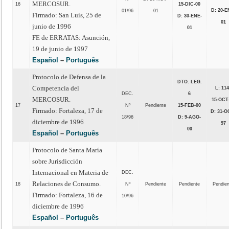
MERCOSUR.
16
15-DIC-00
D: 20-E
01/96
01
Firmado: San Luis, 25 de
D: 30-ENE-
01
junio de 1996
01
FE de ERRATAS: Asunción,
19 de junio de 1997
Español
–
Português
Protocolo de Defensa de la
DTO. LEG.
Competencia del
L: 11
DEC.
6
MERCOSUR.
15-OCT
17
Nº
Pendiente
15-FEB-00
Firmado: Fortaleza, 17 de
D: 31-O
18/96
D: 9-AGO-
diciembre de 1996
97
00
Español
–
Português
Protocolo de Santa María
sobre Jurisdicción
Internacional en Materia de
DEC.
Relaciones de Consumo.
18
Nº
Pendiente
Pendiente
Pendie
Firmado: Fortaleza, 16 de
10/96
diciembre de 1996
Español
–
Português