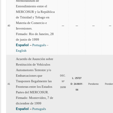
Memorandum de
Entendimiento entre el
MERCOSUR y la República
de Trinidad y Tobago en
Materia de Comercio e
40
—
—
—
—
Inversiones.
Firmado: Rio de Janeiro, 28
de junio de 1999
Español
–
Português
–
English
Acuerdo de Asunción sobre
Restitución de Vehículos
Automotores Terrestre y/o
Embarcaciones que
DEC.
L: 25727
Trasponen Ilegalmente las
Nº
41
D: 24-MAY-
Pendiente
Pendie
Fronteras entre los Estados
16/99
04
Partes del MERCOSUR.
Firmado: Montevideo, 7 de
diciembre de 1999
Español
–
Português