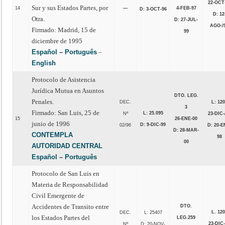
22-OCT
Sur y sus Estados Partes, por
14
—
4-FEB-97
D: 3-OCT-96
D: 12
Otra.
D: 27-JUL-
AGO-/
Firmado: Madrid, 15 de
99
diciembre de 1995
Español
–
Português
–
English
Protocolo de Asistencia
Jurídica Mutua en Asuntos
DTO. LEG.
Penales.
DEC.
L: 12
3
Firmado: San Luis, 25 de
L: 25.095
Nº
23-DIC-
15
26-ENE-00
junio de 1996
D: 9-DIC-99
02/96
D: 20-E
D: 28-MAR-
CONTEMPLA
98
00
AUTORIDAD CENTRAL
Español
–
Português
Protocolo de San Luis en
Materia de Responsabilidad
Civil Emergente de
Accidentes de Transito entre
DTO.
L. 12
DEC.
L: 25407
los Estados Partes del
LEG.259
23-DIC
Nº
D: 20-NOV-