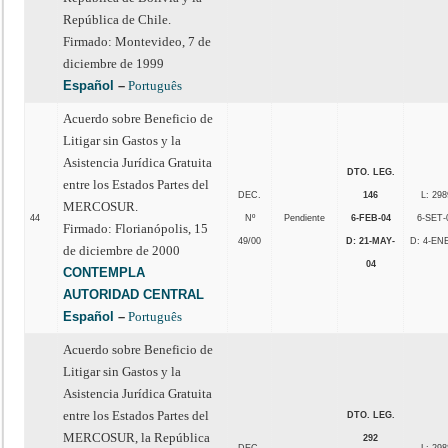
República de Chile.
Firmado: Montevideo, 7 de
diciembre de 1999
Español
–
Português
Acuerdo sobre Beneficio de
Litigar sin Gastos y la
Asistencia Jurídica Gratuita
DTO. LEG.
entre los Estados Partes del
DEC.
146
L: 298
MERCOSUR.
44
Nº
Pendiente
6-FEB-04
6-SET-
Firmado: Florianópolis, 15
49/00
D: 21-MAY-
D: 4-EN
de diciembre de 2000
04
CONTEMPLA
AUTORIDAD CENTRAL
Español
–
Português
Acuerdo sobre Beneficio de
Litigar sin Gastos y la
Asistencia Jurídica Gratuita
entre los Estados Partes del
DTO. LEG.
MERCOSUR, la República
292