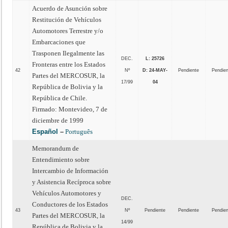
Acuerdo de Asunción sobre
Restitución de Vehículos
Automotores Terrestre y/o
Embarcaciones que
Trasponen Ilegalmente las
DEC.
L: 25726
Fronteras entre los Estados
42
Nº
D: 24-MAY-
Pendiente
Pendie
Partes del MERCOSUR, la
17/99
04
República de Bolivia y la
República de Chile.
Firmado: Montevideo, 7 de
diciembre de 1999
Español
–
Português
Memorandum de
Entendimiento sobre
Intercambio de Información
y Asistencia Recíproca sobre
Vehículos Automotores y
DEC.
Conductores de los Estados
43
Nº
Pendiente
Pendiente
Pendie
Partes del MERCOSUR, la
14/99
República de Bolivia y la