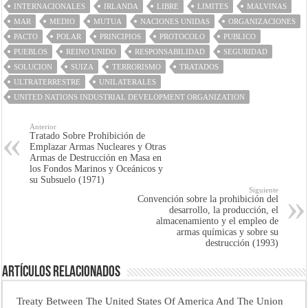
INTERNACIONALES
IRLANDA
LIBRE
LIMITES
MALVINAS
MAR
MEDIO
MUTUA
NACIONES UNIDAS
ORGANIZACIONES
PACTO
POLAR
PRINCIPIOS
PROTOCOLO
PUBLICO
PUEBLOS
REINO UNIDO
RESPONSABILIDAD
SEGURIDAD
SOLUCION
SUIZA
TERRORISMO
TRATADOS
ULTRATERRESTRE
UNILATERALES
UNITED NATIONS INDUSTRIAL DEVELOPMENT ORGANIZATION
Anterior
Tratado Sobre Prohibición de
Emplazar Armas Nucleares y Otras
Armas de Destrucción en Masa en
los Fondos Marinos y Oceánicos y
su Subsuelo (1971)
Siguiente
Convención sobre la prohibición del
desarrollo, la producción, el
almacenamiento y el empleo de
armas químicas y sobre su
destrucción (1993)
Artículos Relacionados
Treaty Between The United States Of America And The Union