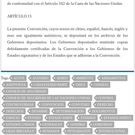
de conformidad con el Artículo 102 de la Carta de las Naciones Unidas.
ARTÍCULO 15
La presente Convención, cuyos textos en chino, español, francés, inglés y
ruso son igualmente auténticos, se depositará en los archivos de los
Gobiernos depositarios. Los Gobiernos depositados remitirán copias
debidamente certificadas de la Convención a los Gobiernos de los
Estados signatarios y de los Estados que se adhieran a la Convención.
Tags
ACTOS
ACUERDO
AEREO
AMBIENTE
ARMAMENTOS
ASISTENCIA
CADA ESTADO PARTE
CHILE
CONSEJO
CONSEJO DE SEGURIDAD
CONSEJO DE SEGURIDAD DE LAS NACIONES UNIDAS
CONTROL
CONTROVERSIAS
CONVENCION
CONVENIO
DERECHO
DERECHOS
DESARME
DETERMINACION
DOCUMENTOS
ESPACIO
ESTADO
ESTADO PARTE
ESTADOS
ESTADOS PARTES
ESTADOS UNIDOS
GENERALES
GINEBRA
GOBIERNOS
GRAN BRETAÑA E
HUMANOS
INTEGRACION
INTERNACIONAL