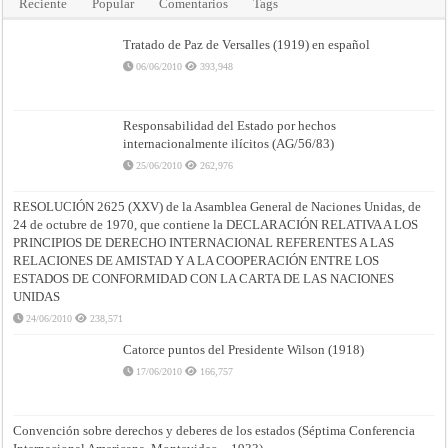
Reciente
Popular
Comentarios
Tags
Tratado de Paz de Versalles (1919) en español
06/06/2010
393,948
Responsabilidad del Estado por hechos
internacionalmente ilícitos (AG/56/83)
25/06/2010
262,976
RESOLUCIÓN 2625 (XXV) de la Asamblea General de Naciones Unidas, de
24 de octubre de 1970, que contiene la DECLARACIÓN RELATIVA A LOS
PRINCIPIOS DE DERECHO INTERNACIONAL REFERENTES A LAS
RELACIONES DE AMISTAD Y A LA COOPERACIÓN ENTRE LOS
ESTADOS DE CONFORMIDAD CON LA CARTA DE LAS NACIONES
UNIDAS
24/06/2010
238,571
Catorce puntos del Presidente Wilson (1918)
17/06/2010
166,757
Convención sobre derechos y deberes de los estados (Séptima Conferencia