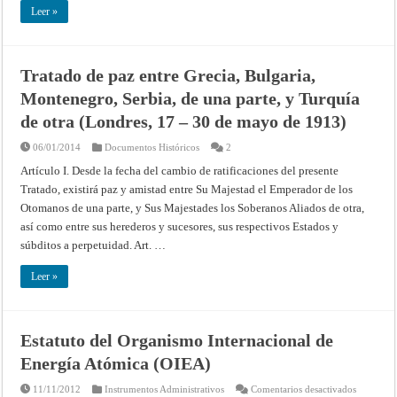
restitución
Leer »
de
los
buques
británicos
apresados
Tratado de paz entre Grecia, Bulgaria,
en
Nootka:
Montenegro, Serbia, de una parte, y Turquía
concluida
y
firmada
de otra (Londres, 17 – 30 de mayo de 1913)
en
Whitehall
06/01/2014
Documentos Históricos
2
el
12
de
Artículo I. Desde la fecha del cambio de ratificaciones del presente
febrero
Tratado, existirá paz y amistad entre Su Majestad el Emperador de los
de
1793
Otomanos de una parte, y Sus Majestades los Soberanos Aliados de otra,
así como entre sus herederos y sucesores, sus respectivos Estados y
súbditos a perpetuidad. Art. …
Leer »
Estatuto del Organismo Internacional de
Energía Atómica (OIEA)
en
11/11/2012
Instrumentos Administrativos
Comentarios desactivados