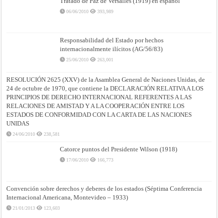
Tratado de Paz de Versalles (1919) en español
06/06/2010
393,989
Responsabilidad del Estado por hechos
internacionalmente ilícitos (AG/56/83)
25/06/2010
263,001
RESOLUCIÓN 2625 (XXV) de la Asamblea General de Naciones Unidas, de
24 de octubre de 1970, que contiene la DECLARACIÓN RELATIVA A LOS
PRINCIPIOS DE DERECHO INTERNACIONAL REFERENTES A LAS
RELACIONES DE AMISTAD Y A LA COOPERACIÓN ENTRE LOS
ESTADOS DE CONFORMIDAD CON LA CARTA DE LAS NACIONES
UNIDAS
24/06/2010
238,581
Catorce puntos del Presidente Wilson (1918)
17/06/2010
166,773
Convención sobre derechos y deberes de los estados (Séptima Conferencia
Internacional Americana, Montevideo – 1933)
21/01/2013
123,603