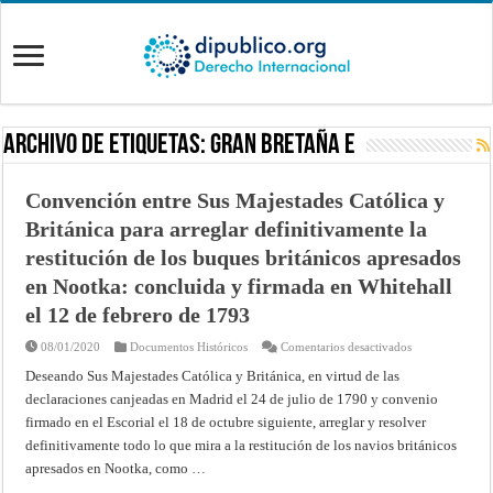
Archivo de Etiquetas:
Gran Bretaña e
Convención entre Sus Majestades Católica y
Británica para arreglar definitivamente la
restitución de los buques británicos apresados
en Nootka: concluida y firmada en Whitehall
el 12 de febrero de 1793
en
08/01/2020
Documentos Históricos
Comentarios desactivados
Convención
entre
Deseando Sus Majestades Católica y Británica, en virtud de las
Sus
declaraciones canjeadas en Madrid el 24 de julio de 1790 y convenio
Majestades
Católica
firmado en el Escorial el 18 de octubre siguiente, arreglar y resolver
y
Británica
definitivamente todo lo que mira a la restitución de los navios británicos
para
arreglar
apresados en Nootka, como …
definitivamente
la