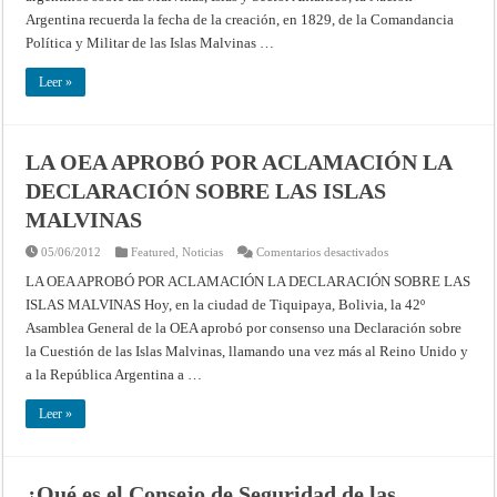
SOBERANÍA
Argentina recuerda la fecha de la creación, en 1829, de la Comandancia
ARGENTINA
EN
Política y Militar de las Islas Malvinas …
MALVINAS
Leer »
LA OEA APROBÓ POR ACLAMACIÓN LA
DECLARACIÓN SOBRE LAS ISLAS
MALVINAS
en
05/06/2012
Featured
,
Noticias
Comentarios desactivados
LA
OEA
LA OEA APROBÓ POR ACLAMACIÓN LA DECLARACIÓN SOBRE LAS
APROBÓ
ISLAS MALVINAS Hoy, en la ciudad de Tiquipaya, Bolivia, la 42º
POR
ACLAMACIÓN
Asamblea General de la OEA aprobó por consenso una Declaración sobre
LA
DECLARACIÓN
la Cuestión de las Islas Malvinas, llamando una vez más al Reino Unido y
SOBRE
LAS
a la República Argentina a …
ISLAS
MALVINAS
Leer »
¿Qué es el Consejo de Seguridad de las