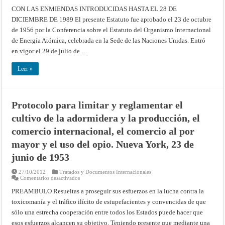
Estatuto
del
CON LAS ENMIENDAS INTRODUCIDAS HASTA EL 28 DE
Organism
DICIEMBRE DE 1989 El presente Estatuto fue aprobado el 23 de octubre
Internaci
de
de 1956 por la Conferencia sobre el Estatuto del Organismo Internacional
Energía
Atómica
de Energía Atómica, celebrada en la Sede de las Naciones Unidas. Entró
(OIEA)
en vigor el 29 de julio de …
Leer »
Protocolo para limitar y reglamentar el
cultivo de la adormidera y la producción, el
comercio internacional, el comercio al por
mayor y el uso del opio. Nueva York, 23 de
junio de 1953
27/10/2012
Tratados y Documentos Internacionales
en
Comentarios desactivados
Protocolo
para
PREAMBULO Resueltas a proseguir sus esfuerzos en la lucha contra la
limitar
toxicomanía y el tráfico ilícito de estupefacientes y convencidas de que
y
reglamentar
sólo una estrecha cooperación entre todos los Estados puede hacer que
el
cultivo
esos esfuerzos alcancen su objetivo. Teniendo presente que mediante una