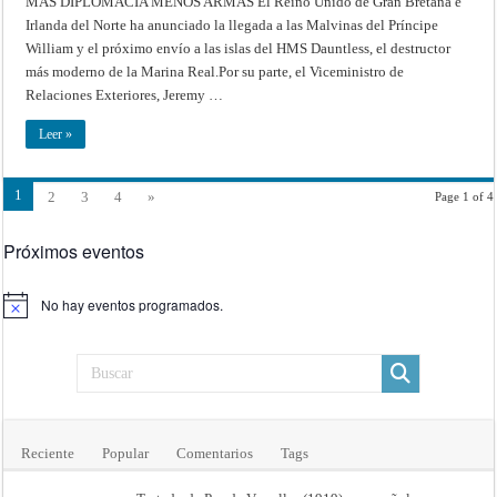
MÁS DIPLOMACIA MENOS ARMAS El Reino Unido de Gran Bretaña e
MENOS
Irlanda del Norte ha anunciado la llegada a las Malvinas del Príncipe
ARMAS
William y el próximo envío a las islas del HMS Dauntless, el destructor
más moderno de la Marina Real.Por su parte, el Viceministro de
Relaciones Exteriores, Jeremy …
Leer »
1
2
3
4
»
Page 1 of 4
Próximos eventos
No hay eventos programados.
Aviso
Reciente
Popular
Comentarios
Tags