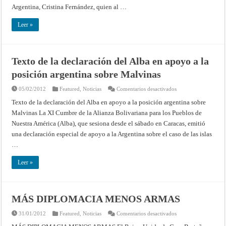
la
Argentina, Cristina Fernández, quien al …
Presidenta
de
Argentina
Leer »
Texto de la declaración del Alba en apoyo a la
posición argentina sobre Malvinas
en
05/02/2012
Featured
,
Noticias
Comentarios desactivados
Texto
de
Texto de la declaración del Alba en apoyo a la posición argentina sobre
la
Malvinas La XI Cumbre de la Alianza Bolivariana para los Pueblos de
declaración
del
Nuestra América (Alba), que sesiona desde el sábado en Caracas, emitió
Alba
en
una declaración especial de apoyo a la Argentina sobre el caso de las islas
apoyo
a
…
la
posición
argentina
Leer »
sobre
Malvinas
MÁS DIPLOMACIA MENOS ARMAS
en
31/01/2012
Featured
,
Noticias
Comentarios desactivados
MÁS
DIPLOMACIA