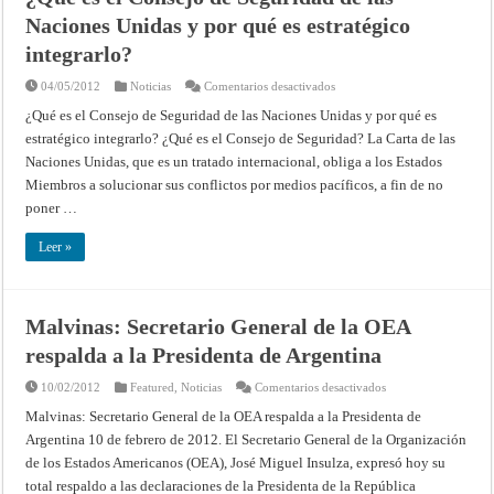
Naciones Unidas y por qué es estratégico
integrarlo?
en
04/05/2012
Noticias
Comentarios desactivados
¿Qué
es
¿Qué es el Consejo de Seguridad de las Naciones Unidas y por qué es
el
estratégico integrarlo? ¿Qué es el Consejo de Seguridad? La Carta de las
Consejo
de
Naciones Unidas, que es un tratado internacional, obliga a los Estados
Seguridad
de
Miembros a solucionar sus conflictos por medios pacíficos, a fin de no
las
Naciones
poner …
Unidas
y
por
Leer »
qué
es
estratégico
integrarlo?
Malvinas: Secretario General de la OEA
respalda a la Presidenta de Argentina
en
10/02/2012
Featured
,
Noticias
Comentarios desactivados
Malvinas:
Secretario
Malvinas: Secretario General de la OEA respalda a la Presidenta de
General
Argentina 10 de febrero de 2012. El Secretario General de la Organización
de
la
de los Estados Americanos (OEA), José Miguel Insulza, expresó hoy su
OEA
respalda
total respaldo a las declaraciones de la Presidenta de la República
a