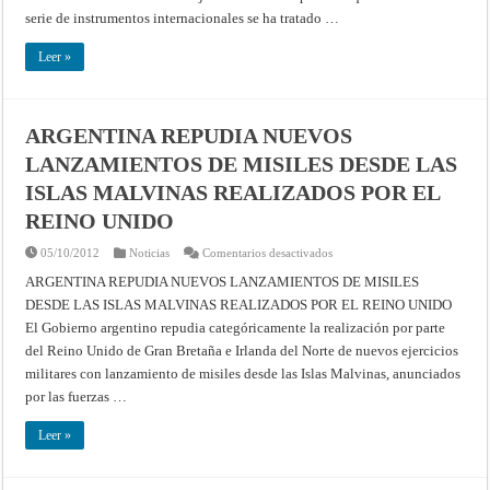
de
la
serie de instrumentos internacionales se ha tratado …
adormidera
y
la
Leer »
producción,
el
comercio
internacional,
el
ARGENTINA REPUDIA NUEVOS
comercio
al
LANZAMIENTOS DE MISILES DESDE LAS
por
mayor
y
ISLAS MALVINAS REALIZADOS POR EL
el
uso
REINO UNIDO
del
opio.
Nueva
en
05/10/2012
Noticias
Comentarios desactivados
York,
ARGENTINA
23
REPUDIA
ARGENTINA REPUDIA NUEVOS LANZAMIENTOS DE MISILES
de
NUEVOS
DESDE LAS ISLAS MALVINAS REALIZADOS POR EL REINO UNIDO
junio
LANZAMIENTOS
de
DE
El Gobierno argentino repudia categóricamente la realización por parte
1953
MISILES
DESDE
del Reino Unido de Gran Bretaña e Irlanda del Norte de nuevos ejercicios
LAS
ISLAS
militares con lanzamiento de misiles desde las Islas Malvinas, anunciados
MALVINAS
por las fuerzas …
REALIZADOS
POR
EL
Leer »
REINO
UNIDO