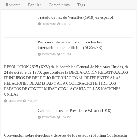
Reciente
Popular
Comentarios
Tags
Tratado de Paz de Versalles (1919) en español
06/06/2010
393,955
Responsabilidad del Estado por hechos
internacionalmente ilícitos (AG/56/83)
25/06/2010
262,981
RESOLUCIÓN 2625 (XXV) de la Asamblea General de Naciones Unidas, de
24 de octubre de 1970, que contiene la DECLARACIÓN RELATIVA A LOS
PRINCIPIOS DE DERECHO INTERNACIONAL REFERENTES A LAS
RELACIONES DE AMISTAD Y A LA COOPERACIÓN ENTRE LOS
ESTADOS DE CONFORMIDAD CON LA CARTA DE LAS NACIONES
UNIDAS
24/06/2010
238,571
Catorce puntos del Presidente Wilson (1918)
17/06/2010
166,758
Convención sobre derechos y deberes de los estados (Séptima Conferencia