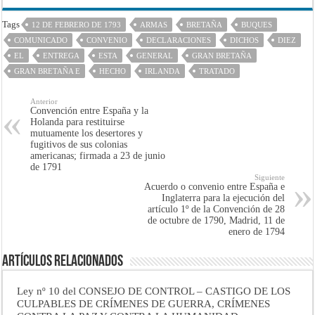
Tags
12 DE FEBRERO DE 1793
ARMAS
BRETAÑA
BUQUES
COMUNICADO
CONVENIO
DECLARACIONES
DICHOS
DIEZ
EL
ENTREGA
ESTA
GENERAL
GRAN BRETAÑA
GRAN BRETAÑA E
HECHO
IRLANDA
TRATADO
Anterior
Convención entre España y la
Holanda para restituirse
mutuamente los desertores y
fugitivos de sus colonias
americanas; firmada a 23 de junio
de 1791
Siguiente
Acuerdo o convenio entre España e
Inglaterra para la ejecución del
artículo 1º de la Convención de 28
de octubre de 1790, Madrid, 11 de
enero de 1794
Artículos Relacionados
Ley nº 10 del CONSEJO DE CONTROL – CASTIGO DE LOS
CULPABLES DE CRÍMENES DE GUERRA, CRÍMENES