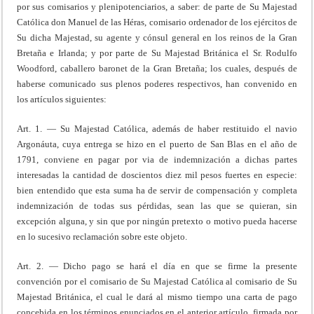
por sus comisarios y plenipotenciarios, a saber: de parte de Su Majestad
Católica don Manuel de las Héras, comisario ordenador de los ejércitos de
Su dicha Majestad, su agente y cónsul general en los reinos de la Gran
Bretaña e Irlanda; y por parte de Su Majestad Británica el Sr. Rodulfo
Woodford, caballero baronet de la Gran Bretaña; los cuales, después de
haberse comunicado sus plenos poderes respectivos, han convenido en
los artículos siguientes:
Art. 1. — Su Majestad Católica, además de haber restituido el navio
Argonáuta, cuya entrega se hizo en el puerto de San Blas en el año de
1791, conviene en pagar por via de indemnización a dichas partes
interesadas la cantidad de doscientos diez mil pesos fuertes en especie:
bien entendido que esta suma ha de servir de compensación y completa
indemnización de todas sus pérdidas, sean las que se quieran, sin
excepción alguna, y sin que por ningún pretexto o motivo pueda hacerse
en lo sucesivo reclamación sobre este objeto.
Art. 2. — Dicho pago se hará el día en que se firme la presente
convención por el comisario de Su Majestad Católica al comisario de Su
Majestad Británica, el cual le dará al mismo tiempo una carta de pago
concebida en los términos enunciados en el anterior artículo, firmada por