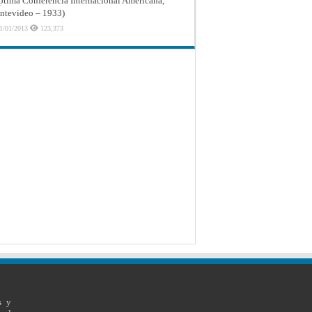
ptima Conferencia Internacional Americana,
tevideo – 1933)
1/01/2013
123,373
s y