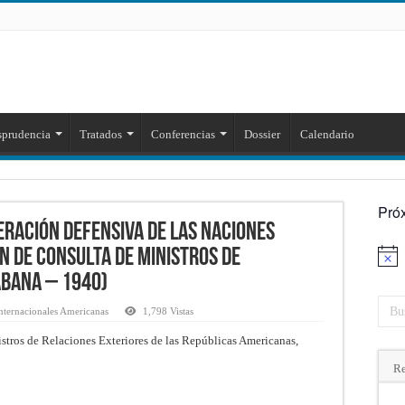
sprudencia
Tratados
Conferencias
Dossier
Calendario
Pró
eración defensiva de las naciones
 de Consulta de Ministros de
Aviso
abana – 1940)
nternacionales Americanas
1,798 Vistas
tros de Relaciones Exteriores de las Repúblicas Americanas,
Re