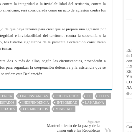
ntra la integridad o la inviolabilidad del territorio, contra la
o americano, será considerada como un acto de agresión contra los
, o de que haya razones para creer que se prepara una agresión por
gridad e inviolabilidad del territorio, contra la soberanía o la
, los Estados signatarios de la presente Declaración consultarán
a tomar.
RE
de 
ntre dos o más de ellos, según las circunstancias, procederán a
co
PR
os para organizar la cooperación defensiva y la asistencia que se
RE
se refiere esta Declaración.
Y 
CO
NA
2
STENCIA
CIRCUNSTANCIAS
COOPERACIÓN
EL
ELLOS
ESTADOS
INDEPENDENCIA
INTEGRIDAD
LA HABANA
 ESTADOS
LOS MINISTROS
MINISTROS
Siguiente
Mantenimiento de la paz y de la
Con
unión entre las Repúblicas