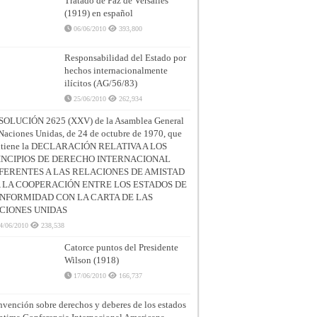
Tratado de Paz de Versalles
(1919) en español
06/06/2010
393,800
Responsabilidad del Estado por
hechos internacionalmente
ilícitos (AG/56/83)
25/06/2010
262,934
SOLUCIÓN 2625 (XXV) de la Asamblea General
Naciones Unidas, de 24 de octubre de 1970, que
ntiene la DECLARACIÓN RELATIVA A LOS
INCIPIOS DE DERECHO INTERNACIONAL
FERENTES A LAS RELACIONES DE AMISTAD
A LA COOPERACIÓN ENTRE LOS ESTADOS DE
NFORMIDAD CON LA CARTA DE LAS
CIONES UNIDAS
4/06/2010
238,538
Catorce puntos del Presidente
Wilson (1918)
17/06/2010
166,737
vención sobre derechos y deberes de los estados