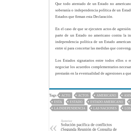
Que todo atentado de un Estado no americano co
soberanía o independencia política de un Estad
Estados que firman esta Declaración.
En el caso de que se ejecuten actos de agresión
parte de un Estado no americano contra la inte
independencia política de un Estado americano
entre sí para concertar las medidas que conveng
Los Estados signatarios entre todos ellos o e
negociar los acuerdos complementarios necesari
prestarán en la eventualidad de agresiones a que 
Tags
ACTO
ACTOS
AMERICANO
ASI
ESTA
ESTADO
ESTADO AMERICANO
LA INDEPENDENCIA
LAS NACIONES
LOS
Anterior
Solución pacífica de conflictos
(Segunda Reunión de Consulta de