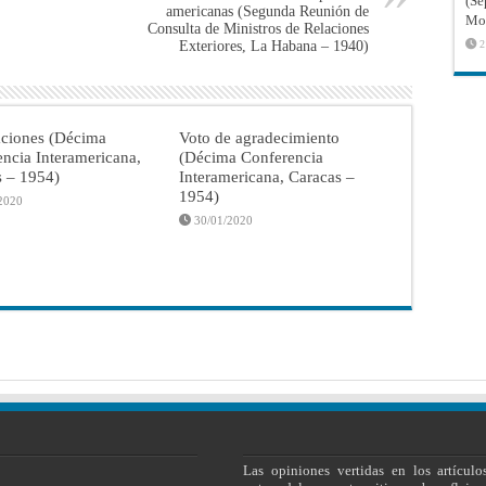
(Sé
americanas (Segunda Reunión de
Mon
Consulta de Ministros de Relaciones
Exteriores, La Habana – 1940)
2
aciones (Décima
Voto de agradecimiento
ncia Interamericana,
(Décima Conferencia
s – 1954)
Interamericana, Caracas –
1954)
2020
30/01/2020
Las opiniones vertidas en los artículo