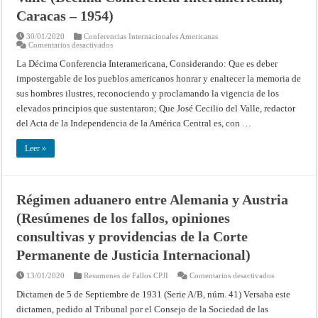
de
la
Caracas – 1954)
Union.
Washington,
30/01/2020
Conferencias Internacionales Americanas
8
en
Comentarios desactivados
de
Homenaje
Marzo
continental
de
La Décima Conferencia Interamericana, Considerando: Que es deber
a
1822
impostergable de los pueblos americanos honrar y enaltecer la memoria de
Don
José
sus hombres ilustres, reconociendo y proclamando la vigencia de los
Cecilio
del
elevados principios que sustentaron; Que José Cecilio del Valle, redactor
Valle
(Décima
del Acta de la Independencia de la América Central es, con …
Conferencia
Interamericana,
Caracas
Leer »
–
1954)
Régimen aduanero entre Alemania y Austria
(Resúmenes de los fallos, opiniones
consultivas y providencias de la Corte
Permanente de Justicia Internacional)
en
13/01/2020
Resumenes de Fallos CPJI
Comentarios desactivados
Régimen
aduanero
Dictamen de 5 de Septiembre de 1931 (Serie A/B, núm. 41) Versaba este
entre
dictamen, pedido al Tribunal por el Consejo de la Sociedad de las
Alemania
y