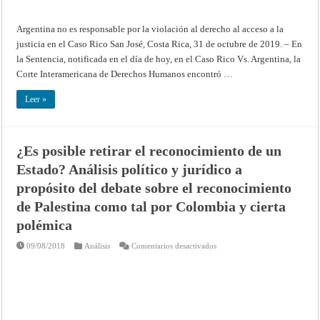
Rico
Argentina no es responsable por la violación al derecho al acceso a la
justicia en el Caso Rico San José, Costa Rica, 31 de octubre de 2019. – En
la Sentencia, notificada en el día de hoy, en el Caso Rico Vs. Argentina, la
Corte Interamericana de Derechos Humanos encontró …
Leer »
¿Es posible retirar el reconocimiento de un
Estado? Análisis político y jurídico a
propósito del debate sobre el reconocimiento
de Palestina como tal por Colombia y cierta
polémica
en
09/08/2018
Análisis
Comentarios desactivados
¿Es
posible
retirar
el
reconocimiento
de
un
Estado?