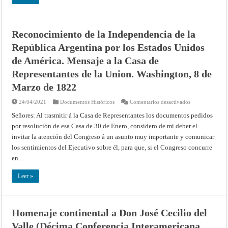
Departamento
de
Relaciones
Exteriores.
15
Reconocimiento de la Independencia de la
de
Diciembre
República Argentina por los Estados Unidos
de
1823
de América. Mensaje a la Casa de
Representantes de la Union. Washington, 8 de
Marzo de 1822
en
24/04/2021
Documentos Históricos
Comentarios desactivados
Reconocimient
de
Señores: Al trasmitir á la Casa de Representantes los documentos pedidos
la
por resolución de esa Casa de 30 de Enero, considero de mi deber el
Independencia
de
invitar la atención del Congreso á un asunto muy importante y comunicar
la
República
los sentimientos del Ejecutivo sobre él, para que, si el Congreso concurre
Argentina
por
en …
los
Estados
Unidos
Leer »
de
América.
Mensaje
a
la
Homenaje continental a Don José Cecilio del
Casa
de
Valle (Décima Conferencia Interamericana,
Representantes