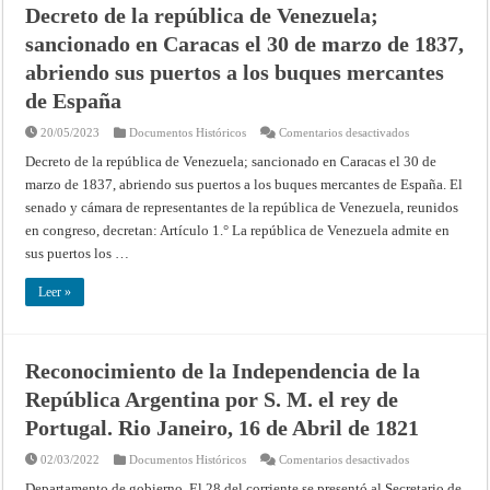
Decreto de la república de Venezuela;
y
defensiva,
sancionado en Caracas el 30 de marzo de 1837,
a
fin
de
abriendo sus puertos a los buques mercantes
mantener
la
de España
independencia
y
de
en
20/05/2023
Documentos Históricos
Comentarios desactivados
pacificar
Decreto
el
de
Decreto de la república de Venezuela; sancionado en Caracas el 30 de
territorio
la
marzo de 1837, abriendo sus puertos a los buques mercantes de España. El
de
república
aquella
de
senado y cámara de representantes de la república de Venezuela, reunidos
República
Venezuela;
(Montevideo,
sancionado
en congreso, decretan: Artículo 1.° La república de Venezuela admite en
29
en
de
Caracas
sus puertos los …
Mayo
el
de
30
1851)
de
Leer »
marzo
de
1837,
abriendo
sus
Reconocimiento de la Independencia de la
puertos
a
República Argentina por S. M. el rey de
los
buques
mercantes
Portugal. Rio Janeiro, 16 de Abril de 1821
de
España
en
02/03/2022
Documentos Históricos
Comentarios desactivados
Reconocimient
de
Departamento de gobierno. El 28 del corriente se presentó al Secretario de