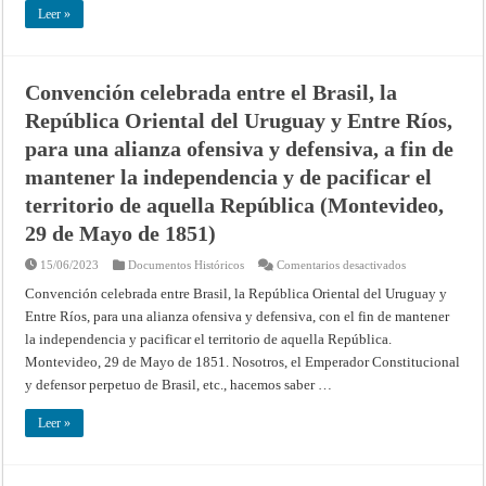
y
Leer »
de
las
Repúblicas
Argentina
y
Convención celebrada entre el Brasil, la
Oriental
del
República Oriental del Uruguay y Entre Ríos,
Uruguay,
contra
el
para una alianza ofensiva y defensiva, a fin de
Gobierno
del
mantener la independencia y de pacificar el
Paraguay
(Buenos
territorio de aquella República (Montevideo,
Aires,
1
29 de Mayo de 1851)
de
Mayo
de
en
15/06/2023
Documentos Históricos
Comentarios desactivados
1865)
Convención
celebrada
Convención celebrada entre Brasil, la República Oriental del Uruguay y
entre
Entre Ríos, para una alianza ofensiva y defensiva, con el fin de mantener
el
Brasil,
la independencia y pacificar el territorio de aquella República.
la
República
Montevideo, 29 de Mayo de 1851. Nosotros, el Emperador Constitucional
Oriental
del
y defensor perpetuo de Brasil, etc., hacemos saber …
Uruguay
y
Entre
Leer »
Ríos,
para
una
alianza
ofensiva