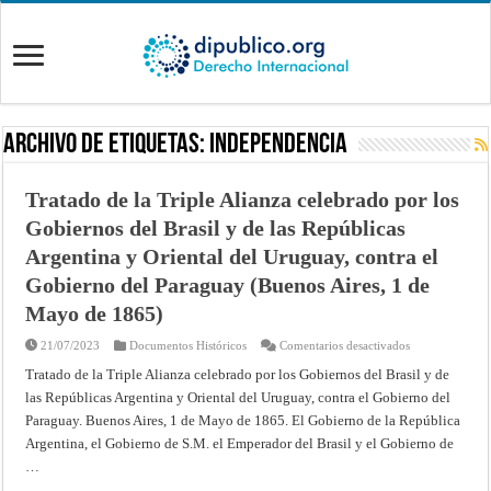
Archivo de Etiquetas:
independencia
Tratado de la Triple Alianza celebrado por los
Gobiernos del Brasil y de las Repúblicas
Argentina y Oriental del Uruguay, contra el
Gobierno del Paraguay (Buenos Aires, 1 de
Mayo de 1865)
en
21/07/2023
Documentos Históricos
Comentarios desactivados
Tratado
de
Tratado de la Triple Alianza celebrado por los Gobiernos del Brasil y de
la
las Repúblicas Argentina y Oriental del Uruguay, contra el Gobierno del
Triple
Alianza
Paraguay. Buenos Aires, 1 de Mayo de 1865. El Gobierno de la República
celebrado
por
Argentina, el Gobierno de S.M. el Emperador del Brasil y el Gobierno de
los
Gobiernos
…
del
Brasil