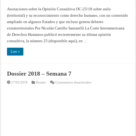
asilo
(territorial)
Anotaciones sobre la Opinión Consultiva OC-25/18 sobre asilo
y
su
(territorial) y su reconocimiento como derecho humano, con un contenido
reconocimiento
como
ampliado en algunos Estados y que incluso genera deberes
derecho
extraterritoriales Por Nicolás Carrillo Santarelli La Corte Interamericana
humano,
con
de Derechos Humanos publicó recientemente su última opinión
un
contenido
consultiva, la número 25 (disponible aquí), en …
ampliado
en
algunos
Leer »
Estados
y
que
incluso
genera
deberes
Dossier 2018 – Semana 7
extraterritoriales
en
17/02/2018
Dossier
Comentarios desactivados
Dossier
2018
–
Semana
7