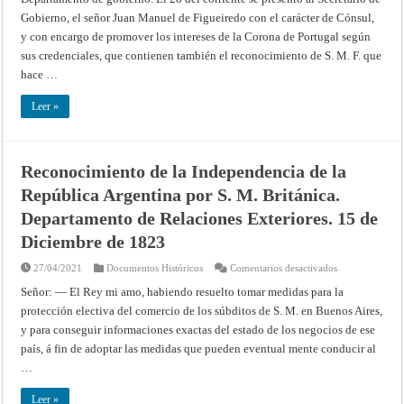
la
Gobierno, el señor Juan Manuel de Figueiredo con el carácter de Cónsul,
Independencia
de
y con encargo de promover los intereses de la Corona de Portugal según
la
República
sus credenciales, que contienen también el reconocimien­to de S. M. F. que
Argentina
por
hace …
S.
M.
el
Leer »
rey
de
Portugal.
Rio
Janeiro,
Reconocimiento de la Independencia de la
16
de
República Argentina por S. M. Británica.
Abril
de
1821
Departamento de Relaciones Exteriores. 15 de
Diciembre de 1823
en
27/04/2021
Documentos Históricos
Comentarios desactivados
Reconocimient
de
Señor: — El Rey mi amo, habiendo resuelto tomar me­didas para la
la
protección electiva del comercio de los súb­ditos de S. M. en Buenos Aires,
Independencia
de
y para conseguir informa­ciones exactas del estado de los negocios de ese
la
República
país, á fin de adoptar las medidas que pueden eventual mente conducir al
Argentina
por
…
S.
M.
Británica.
Leer »