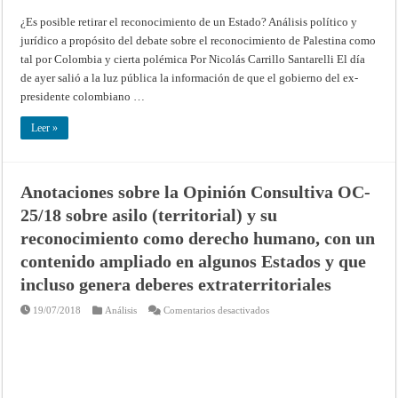
Análisis
político
¿Es posible retirar el reconocimiento de un Estado? Análisis político y
y
jurídico
jurídico a propósito del debate sobre el reconocimiento de Palestina como
a
propósito
tal por Colombia y cierta polémica Por Nicolás Carrillo Santarelli El día
del
de ayer salió a la luz pública la información de que el gobierno del ex-
debate
sobre
presidente colombiano …
el
reconocimiento
de
Leer »
Palestina
como
tal
por
Colombia
y
Anotaciones sobre la Opinión Consultiva OC-
cierta
polémica
25/18 sobre asilo (territorial) y su
reconocimiento como derecho humano, con un
contenido ampliado en algunos Estados y que
incluso genera deberes extraterritoriales
en
19/07/2018
Análisis
Comentarios desactivados
Anotaciones
sobre
la
Opinión
Consultiva
OC-
25/18
sobre