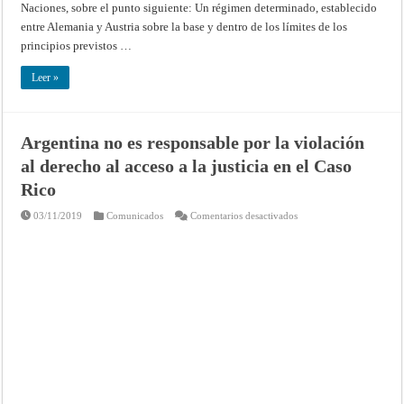
Naciones, sobre el punto siguiente: Un régimen determinado, establecido
Austria
(Resúmenes
entre Alemania y Austria sobre la base y dentro de los límites de los
de
los
principios previstos …
fallos,
opiniones
consultivas
Leer »
y
providencias
de
la
Corte
Argentina no es responsable por la violación
Permanente
de
al derecho al acceso a la justicia en el Caso
Justicia
Internacional
Rico
en
03/11/2019
Comunicados
Comentarios desactivados
Argentina
no
es
responsable
por
la
violación
al
derecho
al
acceso
a
la
justicia
en
el
Caso