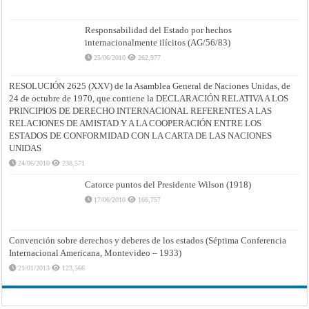
Responsabilidad del Estado por hechos
internacionalmente ilícitos (AG/56/83)
25/06/2010
262,977
RESOLUCIÓN 2625 (XXV) de la Asamblea General de Naciones Unidas, de
24 de octubre de 1970, que contiene la DECLARACIÓN RELATIVA A LOS
PRINCIPIOS DE DERECHO INTERNACIONAL REFERENTES A LAS
RELACIONES DE AMISTAD Y A LA COOPERACIÓN ENTRE LOS
ESTADOS DE CONFORMIDAD CON LA CARTA DE LAS NACIONES
UNIDAS
24/06/2010
238,571
Catorce puntos del Presidente Wilson (1918)
17/06/2010
166,757
Convención sobre derechos y deberes de los estados (Séptima Conferencia
Internacional Americana, Montevideo – 1933)
21/01/2013
123,566