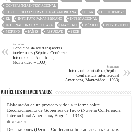
CONFERENCIA INTERNACIONAL
CONFERENCIA INTERNACIONAL AMERICANA
CUBA
DE DICIEMBRE
EL
INSTITUTO PANAMERICANO
INTERNACIONAL
INTERNACIONAL AMERICANA
MAESTRO
MÉXICO
MONTEVIDEO
MORENO
PAÍSES
RESUELVE
SEDE
Anterior
Condición de los trabajadores
intelectuales (Séptima Conferencia
Internacional Americana,
Montevideo – 1933)
Siguiente
Intercambio artístico (Séptima
Conferencia Internacional
Americana, Montevideo – 1933)
Artículos Relacionados
Elaboración de un proyecto y de un informe sobre
Reconocimiento de Gobiernos de Facto (Novena Conferencia
Internacional Americana, Bogotá – 1948)
30/04/2020
Declaraciones (Décima Conferencia Interamericana, Caracas –