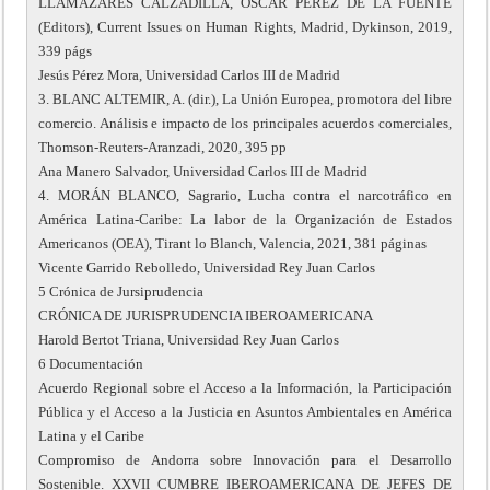
LLAMAZARES CALZADILLA, OSCAR PÉREZ DE LA FUENTE
(Editors), Current Issues on Human Rights, Madrid, Dykinson, 2019,
339 págs
Jesús Pérez Mora, Universidad Carlos III de Madrid
3. BLANC ALTEMIR, A. (dir.), La Unión Europea, promotora del libre
comercio. Análisis e impacto de los principales acuerdos comerciales,
Thomson-Reuters-Aranzadi, 2020, 395 pp
Ana Manero Salvador, Universidad Carlos III de Madrid
4. MORÁN BLANCO, Sagrario, Lucha contra el narcotráfico en
América Latina-Caribe: La labor de la Organización de Estados
Americanos (OEA), Tirant lo Blanch, Valencia, 2021, 381 páginas
Vicente Garrido Rebolledo, Universidad Rey Juan Carlos
5 Crónica de Jursiprudencia
CRÓNICA DE JURISPRUDENCIA IBEROAMERICANA
Harold Bertot Triana, Universidad Rey Juan Carlos
6 Documentación
Acuerdo Regional sobre el Acceso a la Información, la Participación
Pública y el Acceso a la Justicia en Asuntos Ambientales en América
Latina y el Caribe
Compromiso de Andorra sobre Innovación para el Desarrollo
Sostenible. XXVII CUMBRE IBEROAMERICANA DE JEFES DE