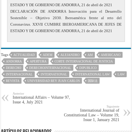
ESTADO Y DE GOBIERNO DE ANDORRA, 21 de abril de 2021
DECLARACIÓN DE ANDORRA Innovación para el Desarrollo
Sostenible – Objetivo 2030. Iberoamérica frente al reto del
Coronavirus. XXVII CUMBRE IBEROAMERICANA DE JEFES DE
ESTADO Y DE GOBIERNO DE ANDORRA, 21 de abril de 2021
Tags
ACTUALIDAD
ADEM
ALEJANDRO
AM
AMERICANO
ANDORRA
APERTURA
CORTE INTERNACIONAL DE JUSTICIA
DERECHO
DERECHOINTERNACIONAL
DIPUBLICO
INTERNACIONAL
INTERNATIONAL
INTERNATIONAL LAW
LAW
REVISTA
UNIVERSIDAD REY JUAN CARLOS
国际法
Anterior
International Affairs – Volume 97,
Issue 4, July 2021
Siguiente
International Journal of
Constitutional Law – Volume 19,
Issue 1, January 2021