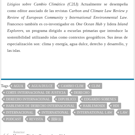
Litigios sobre Cambio Climático (C2LI).
Actualmente se desempeña
como editor asociado de las revistas
Carbon and Climate Law Review y
Review of European Community
y
International Environmental Law
.
Francesco también es co-investigador en
One Ocean Hub
y lidera
Island
Explorers
, un programa dirigido a escuelas primarias que introduce la
sostenibilidad utilizando islas como contextos geográficos. Sus áreas de
especialización son: clima y energía, agua dulce, derecho y desarrollo, y
las islas.
Tags
AGUA
AGUA DULCE
CAMBIO CLIM
CLIM
CORTE INTERNACIONAL DE JUSTICIA
DERECHO
DERECHO INTERNACIONAL
DIPUBLICO
EDGARDO SOBENES
HABLEMOS DE DERECHO INTERNACIONAL
HABLEMOSDI
HDI
INTERNACIONAL
INTERNATIONAL
INTERNATIONAL LAW
LAW
PODCAST
REVISTA
国际法
Anterior