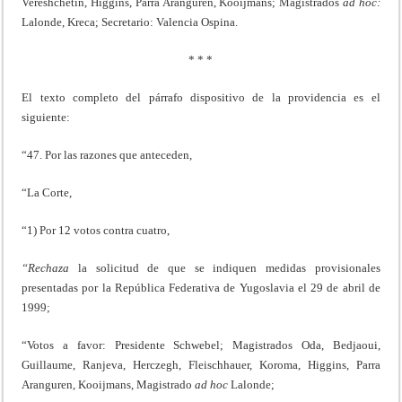
Vereshchetin, Higgins, Parra Aranguren, Kooijmans; Magistrados
ad
hoc:
Lalonde, Kreca; Secretario: Valencia Ospina.
* * *
El texto completo del párrafo dispositivo de la providencia es el
siguiente:
“47. Por las razones que anteceden,
“La Corte,
“1) Por 12 votos contra cuatro,
“Rechaza
la solicitud de que se indiquen medidas provisionales
presentadas por la República Federativa de Yugoslavia el 29 de abril de
1999;
“Votos a favor: Presidente Schwebel; Magistrados Oda, Bedjaoui,
Guillaume, Ranjeva, Herczegh, Fleischhauer, Koroma, Higgins, Parra
Aranguren, Kooijmans, Magistrado
ad
hoc
Lalonde;