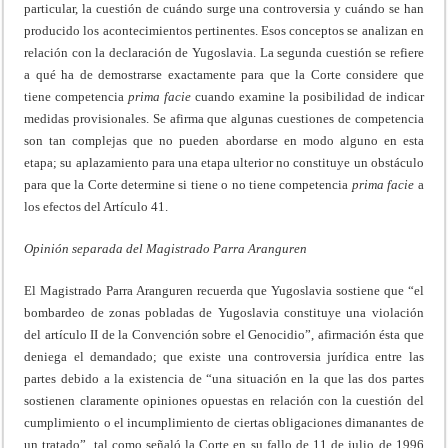
particular, la cuestión de cuándo surge una controversia y cuándo se han
producido los acontecimientos pertinentes. Esos conceptos se analizan en
relación con la declaración de Yugoslavia. La segunda cuestión se refiere
a qué ha de demostrarse exactamente para que la Corte considere que
tiene competencia
prima
facie
cuando examine la posibilidad de indicar
medidas provisionales. Se afirma que algunas cuestiones de competencia
son tan complejas que no pueden abordarse en modo alguno en esta
etapa; su aplazamiento para una etapa ulterior no constituye un obstáculo
para que la Corte determine si tiene o no tiene competencia
prima
facie
a
los efectos del Artículo 41.
Opinión separada del Magistrado Parra Aranguren
El Magistrado Parra Aranguren recuerda que Yugoslavia sostiene que “el
bombardeo de zonas pobladas de Yugoslavia constituye una violación
del artículo II de la Convención sobre el Genocidio”, afirmación ésta que
deniega el demandado; que existe una controversia jurídica entre las
partes debido a la existencia de “una situación en la que las dos partes
sostienen claramente opiniones opuestas en relación con la cuestión del
cumplimiento o el incumplimiento de ciertas obligaciones dimanantes de
un tratado”, tal como señaló la Corte en su fallo de 11 de julio de 1996