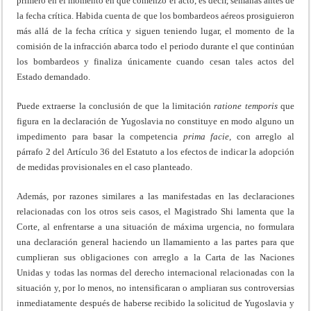
primero en el momento en que comenzó el acto, es decir, semanas antes de
la fecha crítica. Habida cuenta de que los bombardeos aéreos prosiguieron
más allá de la fecha crítica y siguen teniendo lugar, el momento de la
comisión de la infracción abarca todo el periodo durante el que continúan
los bombardeos y finaliza únicamente cuando cesan tales actos del
Estado demandado.
Puede extraerse la conclusión de que la limitación
ratione temporis
que
figura en la declaración de Yugoslavia no constituye en modo alguno un
impedimento para basar la competencia
prima
facie,
con arreglo al
párrafo 2 del Artículo 36 del Estatuto a los efectos de indicar la adopción
de medidas provisionales en el caso planteado.
Además, por razones similares a las manifestadas en las declaraciones
relacionadas con los otros seis casos, el Magistrado Shi lamenta que la
Corte, al enfrentarse a una situación de máxima urgencia, no formulara
una declaración general haciendo un llamamiento a las partes para que
cumplieran sus obligaciones con arreglo a la Carta de las Naciones
Unidas y todas las normas del derecho internacional relacionadas con la
situación y, por lo menos, no intensificaran o ampliaran sus controversias
inmediatamente después de haberse recibido la solicitud de Yugoslavia y