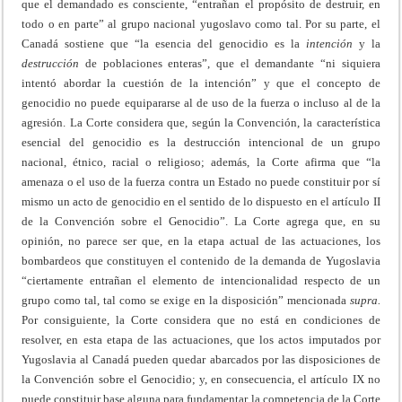
que el demandado es consciente, “entrañan el propósito de destruir, en
todo o en parte” al grupo nacional yugoslavo como tal. Por su parte, el
Canadá sostiene que “la esencia del genocidio es la
intención
y la
destrucción
de poblaciones enteras”, que el demandante “ni siquiera
intentó abordar la cuestión de la intención” y que el concepto de
genocidio no puede equipararse al de uso de la fuerza o incluso al de la
agresión. La Corte considera que, según la Convención, la característica
esencial del genocidio es la destrucción intencional de un grupo
nacional, étnico, racial o religioso; además, la Corte afirma que “la
amenaza o el uso de la fuerza contra un Estado no puede constituir por sí
mismo un acto de genocidio en el sentido de lo dispuesto en el artículo II
de la Convención sobre el Genocidio”. La Corte agrega que, en su
opinión, no parece ser que, en la etapa actual de las actuaciones, los
bombardeos que constituyen el contenido de la demanda de Yugoslavia
“ciertamente entrañan el elemento de intencionalidad respecto de un
grupo como tal, tal como se exige en la disposición” mencionada
supra.
Por consiguiente, la Corte considera que no está en condiciones de
resolver, en esta etapa de las actuaciones, que los actos imputados por
Yugoslavia al Canadá pueden quedar abarcados por las disposiciones de
la Convención sobre el Genocidio; y, en consecuencia, el artículo IX no
puede constituir base alguna para fundamentar la competencia de la Corte