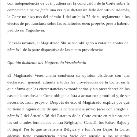
con independencia de cuál pudiera ser la conclusión de la Corte sobre la
competencia
prima
facie
una vez que dictara un fallo definitivo. Además,
la Corte no hizo uso del párrafo 1 del artículo 75 de su reglamento a los
efectos de pronunciarse sobre las solicitudes
motu proprio,
pese a haberlo
pedido así Yugoslavia.
Por esas razones, el Magistrado Shi se vio obligado a votar en contra del
párrafo 1 de la parte dispositiva de las cuatro providencias.
Opinión disidente del Magistrado Vereshchetin
El Magistrado Vereshchetin comienza su opinión disidente con una
declaración general, adjunta a todas las providencias de la Corte, en la
que afirma que las circunstancias extraordinarias y sin precedentes de los
casos planteados a la Corte obligan a ésta a actuar con prontitud y, de ser
necesario,
motu proprio.
Después de eso, el Magistrado explica por qué
no tiene ninguna duda de que la competencia
prima
facie
con arreglo al
párrafo 2 del Artículo 36 del Estatuto de la Corte existe en relación con
las solicitudes formuladas contra Bélgica, el Canadá, los Países Bajos y
Portugal. Por lo que se refiere a Bélgica y a los Países Bajos, la Corte,
además, tiene competencia
prima
facie
con arreglo a los acuerdos