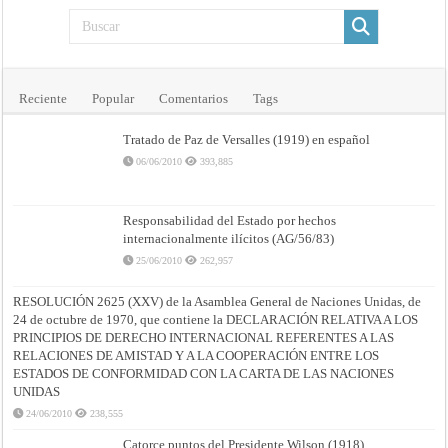
Reciente
Popular
Comentarios
Tags
Tratado de Paz de Versalles (1919) en español
06/06/2010
393,885
Responsabilidad del Estado por hechos
internacionalmente ilícitos (AG/56/83)
25/06/2010
262,957
RESOLUCIÓN 2625 (XXV) de la Asamblea General de Naciones Unidas, de
24 de octubre de 1970, que contiene la DECLARACIÓN RELATIVA A LOS
PRINCIPIOS DE DERECHO INTERNACIONAL REFERENTES A LAS
RELACIONES DE AMISTAD Y A LA COOPERACIÓN ENTRE LOS
ESTADOS DE CONFORMIDAD CON LA CARTA DE LAS NACIONES
UNIDAS
24/06/2010
238,555
Catorce puntos del Presidente Wilson (1918)