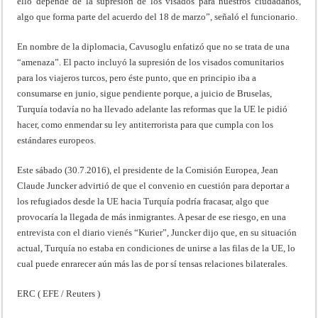
ello depende de la supresión de los visados para nuestros ciudadanos,
algo que forma parte del acuerdo del 18 de marzo”, señaló el funcionario.
En nombre de la diplomacia, Cavusoglu enfatizó que no se trata de una
“amenaza”. El pacto incluyó la supresión de los visados comunitarios
para los viajeros turcos, pero éste punto, que en principio iba a
consumarse en junio, sigue pendiente porque, a juicio de Bruselas,
Turquía todavía no ha llevado adelante las reformas que la UE le pidió
hacer, como enmendar su ley antiterrorista para que cumpla con los
estándares europeos.
Este sábado (30.7.2016), el presidente de la Comisión Europea, Jean
Claude Juncker advirtió de que el convenio en cuestión para deportar a
los refugiados desde la UE hacia Turquía podría fracasar, algo que
provocaría la llegada de más inmigrantes. A pesar de ese riesgo, en una
entrevista con el diario vienés “Kurier”, Juncker dijo que, en su situación
actual, Turquía no estaba en condiciones de unirse a las filas de la UE, lo
cual puede enrarecer aún más las de por sí tensas relaciones bilaterales.
ERC ( EFE / Reuters )