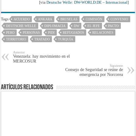
[via
Deutsche Welle: DW-WORLD.DE – Internacional
]
Tags
ACUERDO
ANKARA
BRUSELAS
COMISIÓN
CONVENIO
DEUTSCHE WELLE
DIPLOMACIA
DW
EL JEFE
PACTO
PERO
PERSONAS
PIDI
REFUGIADOS
RELACIONES
TERRITORIO
TRATADO
TURQUÍA
Anterior
Venezuela: hay movimiento en el
MERCOSUR
Siguiente
Consejo de Seguridad se reúne de
emergencia por Norcorea
Artículos Relacionados