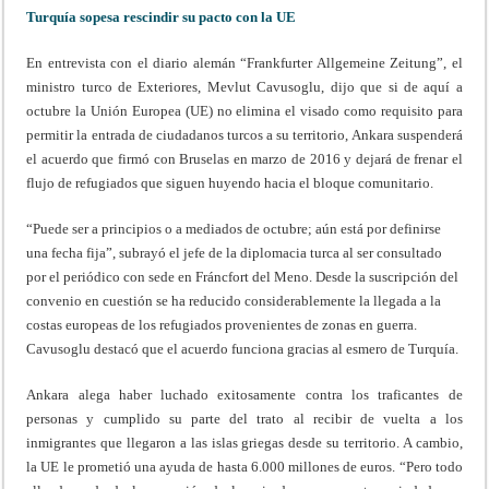
Turquía sopesa rescindir su pacto con la UE
En entrevista con el diario alemán “Frankfurter Allgemeine Zeitung”, el
ministro turco de Exteriores, Mevlut Cavusoglu, dijo que si de aquí a
octubre la Unión Europea (UE) no elimina el visado como requisito para
permitir la entrada de ciudadanos turcos a su territorio, Ankara suspenderá
el acuerdo que firmó con Bruselas en marzo de 2016 y dejará de frenar el
flujo de refugiados que siguen huyendo hacia el bloque comunitario.
“Puede ser a principios o a mediados de octubre; aún está por definirse
una fecha fija”, subrayó el jefe de la diplomacia turca al ser consultado
por el periódico con sede en Fráncfort del Meno. Desde la suscripción del
convenio en cuestión se ha reducido considerablemente la llegada a la
costas europeas de los refugiados provenientes de zonas en guerra.
Cavusoglu destacó que el acuerdo funciona gracias al esmero de Turquía.
Ankara alega haber luchado exitosamente contra los traficantes de
personas y cumplido su parte del trato al recibir de vuelta a los
inmigrantes que llegaron a las islas griegas desde su territorio. A cambio,
la UE le prometió una ayuda de hasta 6.000 millones de euros. “Pero todo